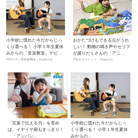
小学校に慣れた今だからじっ
おかたづけもできる点がうれ
くり選べる！ 小学１年生夏休
しい！ 動物の鳴き声やセリフ
みからの「音楽教室」デビ
が盛りだくさんの「アニ
ュ...
ア ...
PR(ヤマハ音楽振興会｜HugKum)
PR(タカラトミー｜Hugkum)
「言葉で伝える力」を育め
小学校に慣れた今だからじっ
ば、イヤイヤ期もすっきり！
くり選べる！ 小学１年生夏休
「アンパン...
みからの...