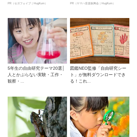
PR（セガフェイブ｜HugKum）
PR（ヤマハ音楽振興会｜HugKum）
5年生の自由研究テーマ20選│
図鑑NEO監修「自由研究シー
人とかぶらない実験・工作・
ト」が無料ダウンロードでき
観察・...
る！これ...