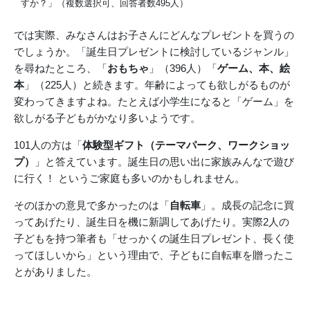
すか？」（複数選択可、回答者数495人）
では実際、みなさんはお子さんにどんなプレゼントを買うの
でしょうか。「誕生日プレゼントに検討しているジャンル」
を尋ねたところ、「
おもちゃ
」（396人）「
ゲーム、本、絵
本
」（225人）と続きます。年齢によっても欲しがるものが
変わってきますよね。たとえば小学生になると「ゲーム」を
欲しがる子どもがかなり多いようです。
101人の方は「
体験型ギフト（テーマパーク、ワークショッ
プ）
」と答えています。誕生日の思い出に家族みんなで遊び
に行く！ というご家庭も多いのかもしれません。
そのほかの意見で多かったのは「
自転車
」。成長の記念に買
ってあげたり、誕生日を機に新調してあげたり。実際2人の
子どもを持つ筆者も「せっかくの誕生日プレゼント、長く使
ってほしいから」という理由で、子どもに自転車を贈ったこ
とがありました。