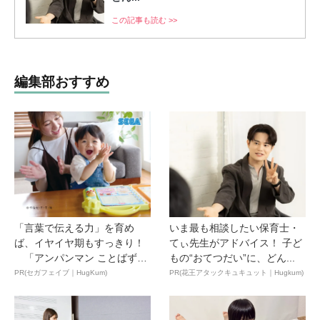
この記事も読む >>
編集部おすすめ
「言葉で伝える力」を育め
いま最も相談したい保育士・
ば、イヤイヤ期もすっきり！
てぃ先生がアドバイス！ 子ど
「アンパンマン ことばずか
もの“おてつだい”に、どん...
ん...
PR(セガフェイブ｜HugKum)
PR(花王アタックキュキュット｜Hugkum)