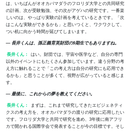
は、いちばんがオオカバマダラのフロリダ大学との共同研究
の計画、次が受験勉強、その次がアゲハの研究です。一番楽
しいのは、やっぱり実験の計画を考えているときです。「次
はこんな実験ができるかも」と思いつくと、ワクワクして、
つい机に向かう時間が延びてしまいます。
― 長井くんは、孫正義育英財団の9期生でもありますね。
長井くん：
はい。財団では、宇宙や医学など、自分の専門
以外のイベントにもたくさん参加しています。違う分野の考
え方に触れることで「この考え方は自分の研究にも応用でき
るかも」と思うことが多くて、視野が広がっていると感じま
す。
― 最後に、これからの夢を教えてください。
長井くん：
まずは、これまで研究してきたエピジェネティ
クスの考え方を、オオカバマダラの渡りの研究に応用したい
です。フロリダ大学と共同で研究を進め、3年後に南アフリ
カで開かれる国際学会で発表することが今の目標です。そし