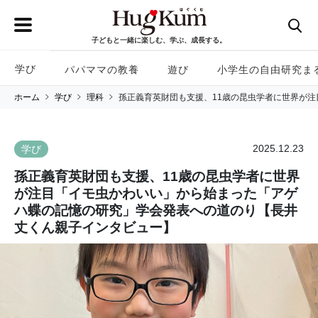
子どもと一緒に楽しむ、学ぶ、成長する。
学び
パパママの教養
遊び
小学生の自由研究ま
ホーム
学び
理科
孫正義育英財団も支援、11歳の昆虫学者に世界が
2025.12.23
学び
孫正義育英財団も支援、11歳の昆虫学者に世界
が注目「イモ虫かわいい」から始まった「アゲ
ハ蝶の記憶の研究」学会発表への道のり【長井
丈くん親子インタビュー】