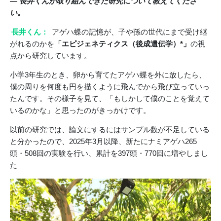
― 長井くんが取り組んできた研究について教えてくださ
い。
長井くん：
アゲハ蝶の記憶が、子や孫の世代にまで受け継
がれるのかを
「エピジェネティクス（後成遺伝学）*」
の視
点から研究しています。
小学3年生のとき、卵から育てたアゲハ蝶を外に放したら、
僕の周りを何度も円を描くように飛んでから飛び立っていっ
たんです。その様子を見て、「もしかして僕のことを覚えて
いるのかな」と思ったのがきっかけです。
以前の研究では、論文にするにはサンプル数が不足している
と分かったので、2025年3月以降、新たにナミアゲハ265
頭・508回の実験を行い、累計を397頭・770回に増やしまし
た