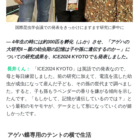
国際昆虫学会議での発表をきっかけにますます研究に夢中に
― 4年生の時には約300匹を孵化（ふか）させ、「アゲハの
大研究4～親の幼虫期の記憶は子や孫に遺伝するのか～」に
ついての研究成果を、ICE2024 KYOTOでも発表しました。
長井くん：
「ICE2024 KYOTO」は英語での発表なので、
母と毎日練習しました。前の研究に加えて、電流を流した幼
虫が成虫になって産んだ子ども、その孫の世代まで調べまし
た。すると、子も孫もラベンダーの香りを嫌がる傾向を示し
たんです。「もしかして、記憶が遺伝しているのでは？」と
いう最初のモヤモヤが、データとして形になっていくのが嬉
しかったです。
アゲハ蝶専用のテントの横で生活