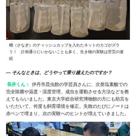
蛹（さなぎ）のティッシュカップを入れたネットのカゴがズラ
リ！ 計画通りにいかないことも多く、生き物の実験は苦労の連
続
― そんなときは、どうやって乗り越えたのですか？
長井くん：
伊丹市昆虫館の学芸員さんに、次亜塩素酸での
完全除菌や温度・湿度管理、成虫を運動させる方法などを教
えてもらいました。東京大学総合研究博物館の方にも助言を
いただいて、何度も飼育環境を修正。失敗のたびにノートは
赤ペンで埋まり、次の実験へのヒントが増えていきました。