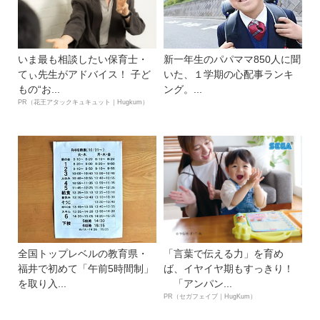
いま最も相談したい保育士・
新一年生のパパママ850人に聞
てぃ先生がアドバイス！ 子ど
いた、１学期の心配事ランキ
もの“お...
ング。...
PR（花王アタックキュキュット｜Hugkum）
全国トップレベルの教育県・
「言葉で伝える力」を育め
福井で初めて「午前5時間制」
ば、イヤイヤ期もすっきり！
を取り入...
「アンパン...
PR（セガフェイブ｜HugKum）