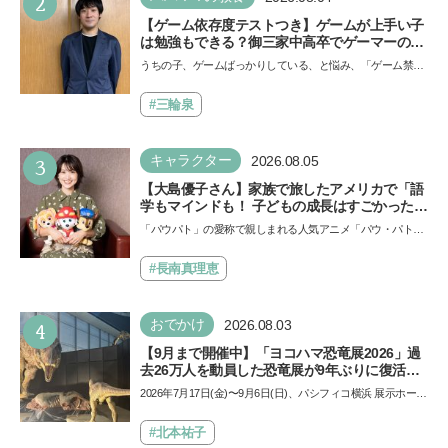
2
【ゲーム依存度テストつき】ゲームが上手い子
は勉強もできる？御三家中高卒でゲーマーの医
師・阿部智史さんが教えるゲームしながら受験
うちの子、ゲームばっかりしている、と悩み、「ゲーム禁
で勝つためのメソッド
止」を宣言し、子どもとトラブルになる家庭は多いもの。で
も…
#三輪泉
3
キャラクター
2026.08.05
【大島優子さん】家族で旅したアメリカで「語
学もマインドも！ 子どもの成長はすごかった」
声優をつとめた映画『パウ・パトロール ザ・ダ
「パウパト」の愛称で親しまれる人気アニメ「パウ・パトロ
イノ・ムービー』ではあきらめなければ何でも
ール」の劇場版シリーズ第3弾、映画『パウ・パトロール
できると子どもに知ってほしい
ザ…
#長南真理恵
4
おでかけ
2026.08.03
【9月まで開催中】「ヨコハマ恐竜展2026」過
去26万人を動員した恐竜展が9年ぶりに復活！
夏休みのおでかけで楽しむポイントを完全ガイ
2026年7月17日(金)〜9月6日(日)、パシフィコ横浜 展示ホール
ド
Aにて「ヨコハマ恐竜展2026〜恐竜の食卓大図鑑〜」が開
催…
#北本祐子