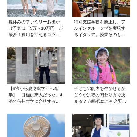
編】
夏休みのファミリーお出か
特別支援学校を廃止し、フ
け予算は「5万～10万円」が
ルインクルーシブを実現す
最多！費用を抑えるコツ
るイタリア。授業そのもの
は？保護者1,217人に調査
を、多様な子どもが参加し
【HugKum総研】
やすい形に【言語聴覚士 原
先生が伝える世界のインク
ルーシブ教育】
【8浪から慶應薬学部へ進
子どもの能力を生かせるか
学】「目標は東大だった」4
どうかは親の関わり方で決
浪で信州大学に合格するも1
まる？ AI時代にこそ必要な
年で退学。学歴を追い続け
コミュニケーションスキル
た理由、今思うことは「学
の伸ばし方と「愛される人
歴は人の一部にしかすぎな
格」の育み方
い」《慶應生よしださん｜
後編》