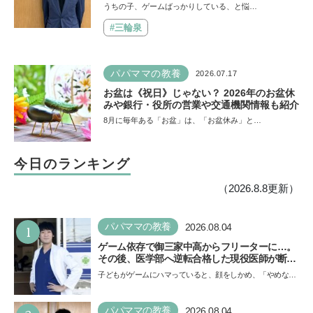
の医師・阿部智史さんが教えるゲームしなが
うちの子、ゲームばっかりしている、と悩…
ら受験で勝つためのメソッド
#三輪泉
パパママの教養
2026.07.17
お盆は《祝日》じゃない？ 2026年のお盆休
みや銀行・役所の営業や交通機関情報も紹介
8月に毎年ある「お盆」は、「お盆休み」と…
今日のランキング
（2026.8.8更新）
1
パパママの教養
2026.08.04
ゲーム依存で御三家中高からフリーターに…。
その後、医学部へ逆転合格した現役医師が断言
「ゲームの経験が受験勉強に役立った」そう考
子どもがゲームにハマっていると、顔をしかめ、「やめなさ
える背景とは
い！」という親御さんは多いでしょう。中学受験を控えて
い…
パパママの教養
2026.08.04