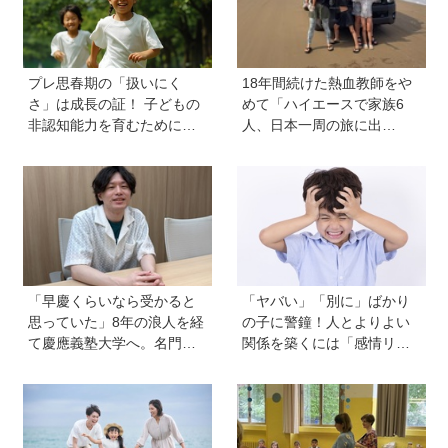
プレ思春期の「扱いにく
18年間続けた熱血教師をや
さ」は成長の証！ 子どもの
めて「ハイエースで家族6
非認知能力を育むために親
人、日本一周の旅に出
から子へ贈るギフトとは？
る！」…我が子の不登校を
きっかけに、新たな一歩を
踏み出した教師夫妻の決断
「早慶くらいなら受かると
「ヤバい」「別に」ばかり
思っていた」8年の浪人を経
の子に警鐘！人とよりよい
て慶應義塾大学へ。名門・
関係を築くには「感情リテ
巣鴨高校を高3で退学…中学
ラシー」の育ちが不可欠。
受験の反動からゲーム依存
発達心理学者・渡辺弥生先
症に。成績急降下から“いい
生に聞く今の子どもの感情
大学に入る”までの道のり
表現の育て方
【慶應生よしださん｜前