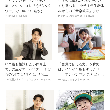
「イソジン®クリアうがい
小学校に慣れた今だからじっ
薬」といっしょに「うがいパ
くり選べる！ 小学１年生夏休
ワー」で一年中！ 健やか
みからの「音楽教室」デビ
ュ...
PR(iNova｜Hugkum)
PR(ヤマハ音楽振興会｜HugKum)
いま最も相談したい保育士・
「言葉で伝える力」を育め
てぃ先生がアドバイス！ 子ど
ば、イヤイヤ期もすっきり！
もの“おてつだい”に、どん...
「アンパンマン ことばずか
ん...
PR(花王アタックキュキュット｜Hugkum)
PR(セガフェイブ｜HugKum)