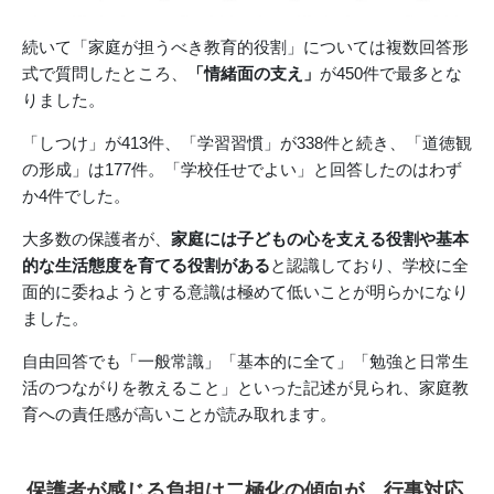
続いて「家庭が担うべき教育的役割」については複数回答形
式で質問したところ、
「情緒面の支え」
が450件で最多とな
りました。
「しつけ」が413件、「学習習慣」が338件と続き、「道徳観
の形成」は177件。「学校任せでよい」と回答したのはわず
か4件でした。
大多数の保護者が、
家庭には子どもの心を支える役割や基本
的な生活態度を育てる役割がある
と認識しており、学校に全
面的に委ねようとする意識は極めて低いことが明らかになり
ました。
自由回答でも「一般常識」「基本的に全て」「勉強と日常生
活のつながりを教えること」といった記述が見られ、家庭教
育への責任感が高いことが読み取れます。
保護者が感じる負担は二極化の傾向が。行事対応