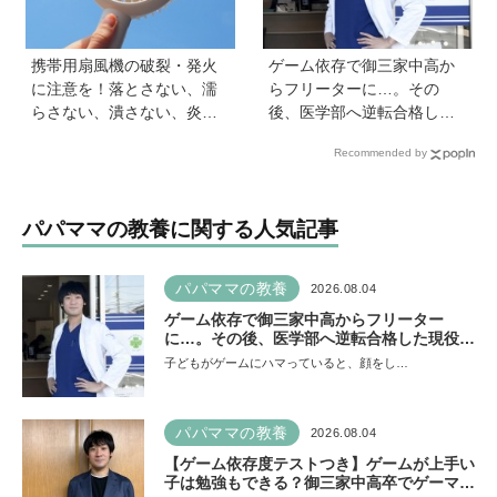
携帯用扇風機の破裂・発火
ゲーム依存で御三家中高か
に注意を！落とさない、濡
らフリーターに…。その
らさない、潰さない、炎天
後、医学部へ逆転合格した
下に放置しない！
現役医師が断言「ゲームの
Recommended by
経験が受験勉強に役立っ
た」そう考える背景とは
パパママの教養に関する人気記事
パパママの教養
2026.08.04
ゲーム依存で御三家中高からフリーター
に…。その後、医学部へ逆転合格した現役医
師が断言「ゲームの経験が受験勉強に役立っ
子どもがゲームにハマっていると、顔をし…
た」そう考える背景とは
パパママの教養
2026.08.04
【ゲーム依存度テストつき】ゲームが上手い
子は勉強もできる？御三家中高卒でゲーマー