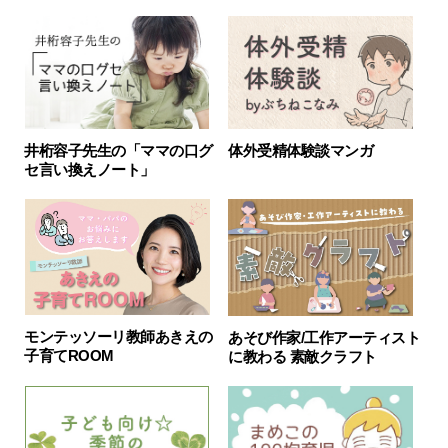
井桁容子先生の「ママの口グ
体外受精体験談マンガ
セ言い換えノート」
モンテッソーリ教師あきえの
あそび作家/工作アーティスト
子育てROOM
に教わる 素敵クラフト