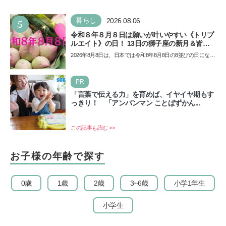
5
暮らし
2026.08.06
令和８年８月８日は願いが叶いやすい《トリプ
ルエイト》の日！ 13日の獅子座の新月＆皆既
日食の影響にも注目
2026年8月8日は、日本では令和8年8月8日の8並びの日になり
ます。そしてこの日は、「ライオンズゲート」というとっ
て…
PR
「言葉で伝える力」を育めば、イヤイヤ期もす
っきり！ 「アンパンマン ことばずかん...
この記事も読む >>
お子様の年齢で探す
0歳
1歳
2歳
3~6歳
小学1年生
小学生