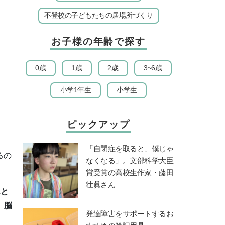
不登校の子どもたちの居場所づくり
お子様の年齢で探す
0歳
1歳
2歳
3~6歳
小学1年生
小学生
ピックアップ
「自閉症を取ると、僕じゃ
るの
なくなる」。文部科学大臣
賞受賞の高校生作家・藤田
壮眞さん
んと
、脳
発達障害をサポートするお