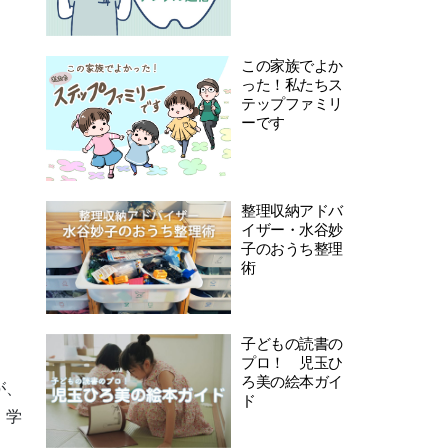
この家族でよか
った！私たちス
テップファミリ
ーです
整理収納アドバ
イザー・水谷妙
子のおうち整理
術
子どもの読書の
プロ！ 児玉ひ
ろ美の絵本ガイ
が、
ド
、学