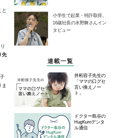
こと
小学生で起業・特許取得。
16歳社長の水野舞さんイン
タビュー
より
り先
連載一覧
井桁容子先生の
子
「ママの口グセ
りま
言い換えノー
ト」
ドクター島谷の
HugKumデンタ
ル通信