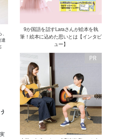
9か国語を話すLaraさんが絵本を執
ら、
筆！絵本に込めた思いとは【インタビ
発達
ュー】
志
う
実