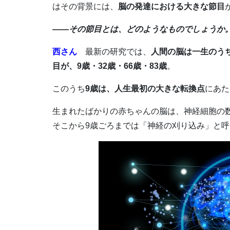
はその背景には、
脳の発達における大きな節目
――その節目とは、どのようなものでしょうか
西さん
最新の研究では、
人間の脳は一生のう
目が、9歳・32歳・66歳・83歳
。
このうち
9歳は、人生最初の大きな転換点
にあた
生まれたばかりの赤ちゃんの脳は、神経細胞の
そこから9歳ごろまでは「神経の刈り込み」と