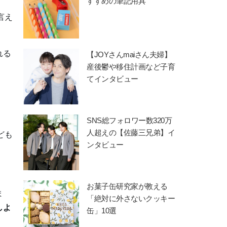
すすめの筆記用具
言え
れる
【JOYさんmaiさん夫婦】
産後鬱や移住計画など子育
てインタビュー
SNS総フォロワー数320万
人超えの【佐藤三兄弟】イ
ども
ンタビュー
。
お菓子缶研究家が教える
ま
「絶対に外さないクッキー
しよ
缶」10選