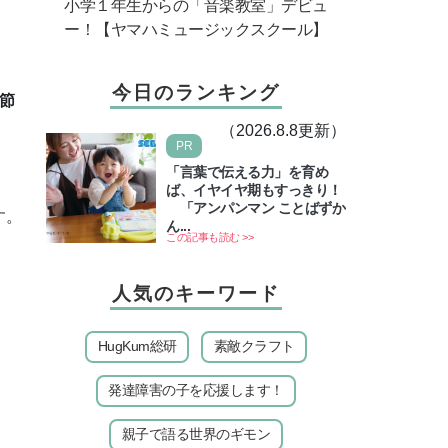
小学１年生からの「音楽教室」デビュ
ー！【ヤマハミュージックスクール】
今日のランキング
節
（2026.8.8更新）
PR
「言葉で伝える力」を育め
ば、イヤイヤ期もすっきり！
「アンパンマン ことばずか
す。
ん...
この記事も読む >>
人気のキーワード
HugKum総研
素敵クラフト
発達障害の子を応援します！
親子で語る世界のギモン