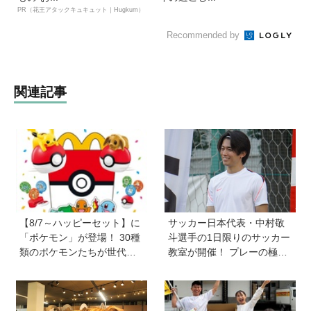
PR（花王アタックキュキュット｜Hugkum）
Recommended by
関連記事
【8/7～ハッピーセット】に
サッカー日本代表・中村敬
「ポケモン」が登場！ 30種
斗選手の1日限りのサッカー
類のポケモンたちが世代を
教室が開催！ プレーの極意
超えて勢ぞろい
から子ども時代の話まで…
学びと笑顔あふれる大盛況
イベントを詳しくレポ