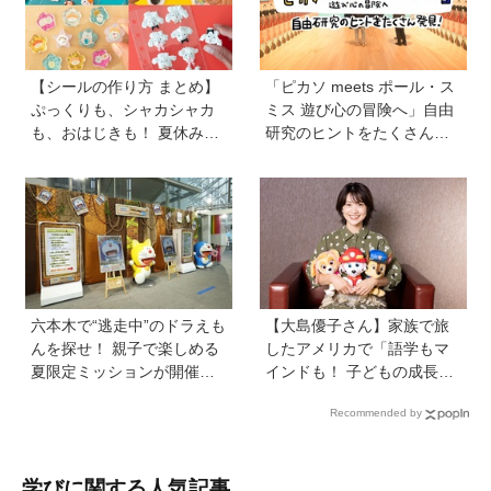
プする方法も
【シールの作り方 まとめ】
「ピカソ meets ポール・ス
ぷっくりも、シャカシャカ
ミス 遊び心の冒険へ」自由
も、おはじきも！ 夏休みの
研究のヒントをたくさん発
おうち時間にシールを作ろ
見！オリジナルグッズもか
う♪
わいい♡【ゆる〜く楽しむ
美術案内】
六本木で“逃走中”のドラえも
【大島優子さん】家族で旅
んを探せ！ 親子で楽しめる
したアメリカで「語学もマ
夏限定ミッションが開催
インドも！ 子どもの成長は
中、クリアすると限定アイ
すごかった」声優をつとめ
Recommended by
テムも【テレビ朝日・六本
た映画『パウ・パトロール
木ヒルズ SUMMER FES】
ザ・ダイノ・ムービー』で
はあきらめなければ何でも
学びに関する人気記事
できると子どもに知ってほ