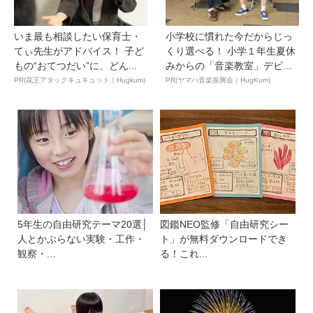
いま最も相談したい保育士・
小学校に慣れた今だからじっ
てぃ先生がアドバイス！ 子ど
くり選べる！ 小学１年生夏休
もの“おてつだい”に、どん...
みからの「音楽教室」デビ
ュ...
PR(花王アタックキュキュット｜Hugkum)
PR(ヤマハ音楽振興会｜HugKum)
5年生の自由研究テーマ20選│
図鑑NEO監修「自由研究シー
人とかぶらない実験・工作・
ト」が無料ダウンロードでき
観察・...
る！これ...