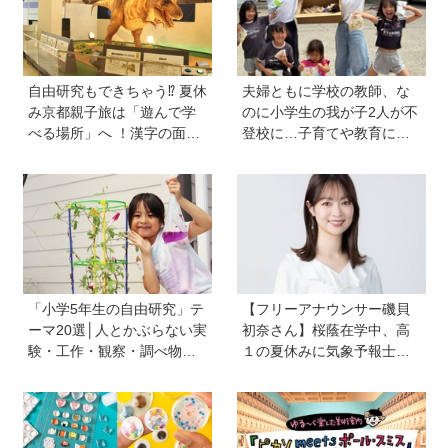
自由研究もできちゃう⁉︎ 夏休
夫婦ともに学校の教師、な
み京都親子旅は「遊んで学
のに小学生の我が子2人が不
べる場所」へ ！漢字の面白
登校に…子育てや教育に悩
さ、科学の不思議に夢中に
むうち、熱血教師パパが
【HugKum京都隊が教える
「退職しよう」と決意する
京の裏ワザ・裏ミチ徹底ガ
まで
イド】
「小学5年生の自由研究」テ
【フリーアナウンサー磯貝
ーマ20選│人とかぶらない実
初奈さん】桜蔭在学中、高
験・工作・観察・調べ物の
１の夏休みに気象予報士試
おすすめ
験に合格！現在も東大大学
院で「学ぶ楽しさ」をずっ
と持ち続ける秘訣とは。親
も「楽しい」をバックアッ