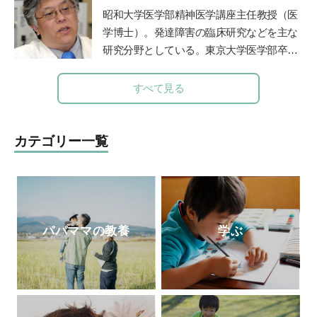
ーを起業。創業以来、公教育支援を続けて
オで「清水章弘の合格への道」を毎週金曜
昭和大学医学部精神医学講座主任教授（医
おり、青森県三戸町教育委員会の学習アド
夕方
5
時から放送中（エリア外でも「
radiko
学博士）。発達障害の臨床研究などを主な
バイザー等を務めてきた。
」の有料サービスで聴取できます）。
研究分野としている。東京大学医学部卒業
後、都立松沢病院などで臨床経験を積み、
東京大学医学部精神医学教室助教授、埼玉
すべて見る
医科大学准教授などを経て、2012年より現
職。2015年より
昭和大学附属烏山病院長
を
兼任、ADHD専門外来を担当。著書に、ベ
カテゴリー一覧
ストセラーとなった『発達障害』（文春新
書）など多数。
パパママの教養
学ぶ