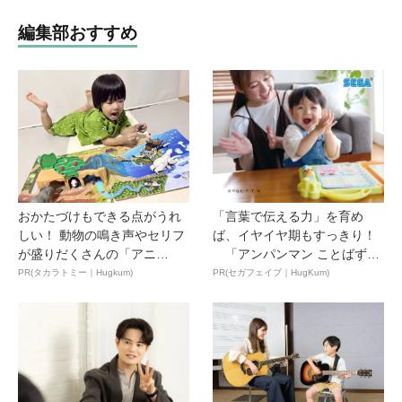
編集部おすすめ
おかたづけもできる点がうれ
「言葉で伝える力」を育め
しい！ 動物の鳴き声やセリフ
ば、イヤイヤ期もすっきり！
が盛りだくさんの「アニ
「アンパンマン ことばずか
ア ...
ん...
PR(タカラトミー｜Hugkum)
PR(セガフェイブ｜HugKum)