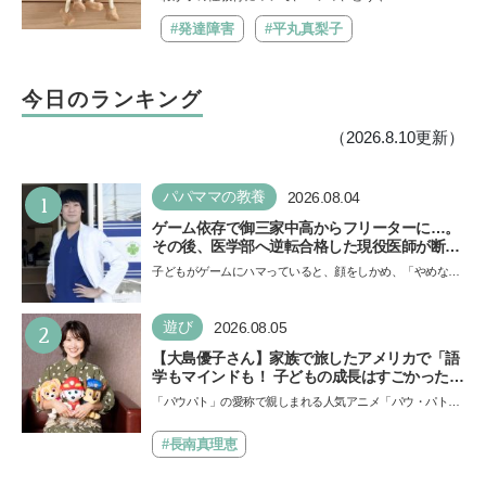
は？【『発達障害の子の性のルール』著者に
聞いた】
#発達障害
#平丸真梨子
今日のランキング
（2026.8.10更新）
1
パパママの教養
2026.08.04
ゲーム依存で御三家中高からフリーターに…。
その後、医学部へ逆転合格した現役医師が断言
「ゲームの経験が受験勉強に役立った」そう考
子どもがゲームにハマっていると、顔をしかめ、「やめなさ
える背景とは
い！」という親御さんは多いでしょう。中学受験を控えて
い…
2
遊び
2026.08.05
【大島優子さん】家族で旅したアメリカで「語
学もマインドも！ 子どもの成長はすごかった」
声優をつとめた映画『パウ・パトロール ザ・ダ
「パウパト」の愛称で親しまれる人気アニメ「パウ・パトロ
イノ・ムービー』ではあきらめなければ何でも
ール」の劇場版シリーズ第3弾、映画『パウ・パトロール
できると子どもに知ってほしい
ザ…
#長南真理恵