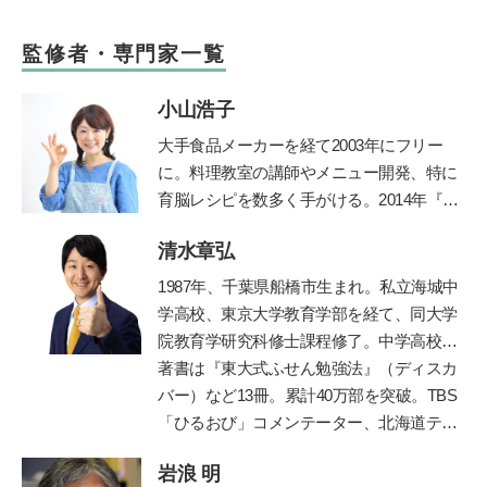
監修者・専門家一覧
小山浩子
大手食品メーカーを経て2003年にフリー
に。料理教室の講師やメニュー開発、特に
育脳レシピを数多く手がける。2014年『目
からウロコのおいしい減塩「乳和食」』
清水章弘
（主婦の友社）で、グルマン世界料理大賞
を受賞。著書に『子どもの脳は「朝ごは
1987
年、千葉県船橋市生まれ。私立海城中
ん」で決まる！』『かしこい子どもに育
学高校、東京大学教育学部を経て、同大学
つ！ 育脳離乳食』（小学館）など多数。
院教育学研究科修士課程修了。中学高校時
最新著書は『やる気と集中力を養う3～6歳
代に生徒会長、サッカー部、応援団長、文
著書は『東大式ふせん勉強法』（ディスカ
ごはん』（池田書店）。
公式ホームページ
化祭実行委員などを経験しながら東京大学
バー）など
13
冊。累計
40
万部を突破。
TBS
に現役で合格。自身の時間の使い方や効率
「ひるおび」コメンテーター、北海道テレ
的な勉強法を体系化し、東京・京都・大阪
ビ「イチモニ！」などに出演。朝日新聞・
岩浪 明
で「勉強のやり方」を教える塾プラスティ
朝日小学生新聞で執筆・連載中。
ABC
ラジ