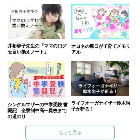
井桁容子先生の「ママの口グ
オヨネの毎日が子育てメモリ
セ言い換えノート」
アル
ライフオーガナイザー鈴木尚
シングルマザーの中学受験 奮
子が斬る！
闘記｜全寮制中高一貫校まで
の道のり
もっと見る