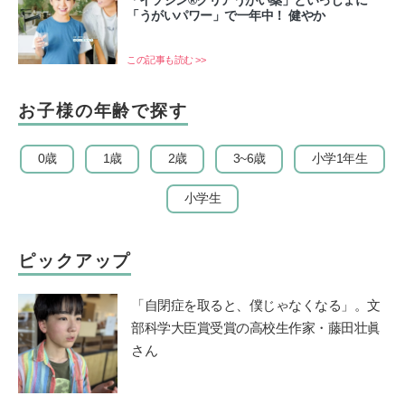
「イソジン®クリアうがい薬」といっしょに
「うがいパワー」で一年中！ 健やか
この記事も読む >>
お子様の年齢で探す
0歳
1歳
2歳
3~6歳
小学1年生
小学生
ピックアップ
「自閉症を取ると、僕じゃなくなる」。文
部科学大臣賞受賞の高校生作家・藤田壮眞
さん