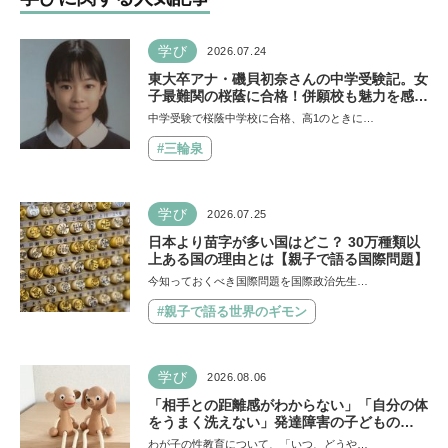
しい
学び
2026.07.24
東大卒アナ・磯貝初奈さんの中学受験記。女
子最難関の桜蔭に合格！併願校も魅力を感じ
た渋渋に。母親の声かけは「睡眠が何より大
中学受験で桜蔭中学校に合格、高1のときに…
事」「勉強イヤならしなくていいよ」
#三輪泉
学び
2026.07.25
日本より苗字が多い国はどこ？ 30万種類以
上ある国の理由とは【親子で語る国際問題】
今知っておくべき国際問題を国際政治先生…
#親子で語る世界のギモン
学び
2026.08.06
「相手との距離感がわからない」「自分の体
をうまく洗えない」発達障害の子どもの
「性」に関する困りごと・性教育のポイント
わが子の性教育について、「いつ、どうや…