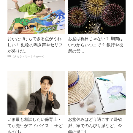
おかたづけもできる点がうれ
お盆は祝日じゃない？ 期間は
しい！ 動物の鳴き声やセリフ
いつからいつまで？ 銀行や役
が盛りだ...
所の営...
PR（タカラトミー｜Hugkum）
いま最も相談したい保育士・
お盆休みはどう過ごす？帰省
てぃ先生がアドバイス！ 子ど
派、家でのんびり派など、今
もの“お...
年の過ごし...