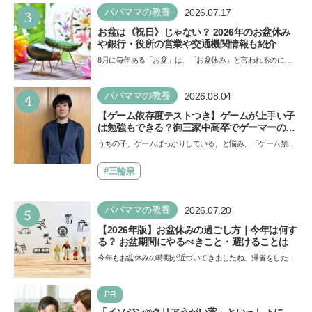
3
パパママの教養
2026.07.17
お盆は《祝日》じゃない？ 2026年のお盆休み
や銀行・役所の営業や交通機関情報も紹介
8月に毎年ある「お盆」は、「お盆休み」と言われるのに祝
日ではないのでしょうか？ 当記事では、まずは2026年のお
盆…
4
パパママの教養
2026.08.04
【ゲーム依存度テストつき】ゲームが上手い子
は勉強もできる？御三家中高卒でゲーマーの医
師・阿部智史さんが教えるゲームしながら受験
うちの子、ゲームばっかりしている、と悩み、「ゲーム禁
で勝つためのメソッド
止」を宣言し、子どもとトラブルになる家庭は多いもの。で
も…
#三輪泉
5
パパママの教養
2026.07.20
【2026年版】お盆休みの過ごし方｜今年は何す
る？ お盆期間にやるべきこと・避けることは
今年もお盆休みの時期が近づいてきましたね。帰省をした
り、旅行に行ったり……さまざまな過ごし方が想定されます
が、…
PR