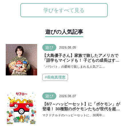
学びをすべて見る
遊びの人気記事
遊び
2026.08.05
【大島優子さん】家族で旅したアメリカで
「語学もマインドも！ 子どもの成長はすご
かった」声優をつとめた映画『パウ・パトロ
「パウパト」の愛称で親しまれる人気アニ…
ール ザ・ダイノ・ムービー』ではあきらめ
なければ何でもできると子どもに知ってほし
#長南真理恵
い
遊び
2026.08.07
【8/7～ハッピーセット】に「ポケモン」が
登場！ 30種類のポケモンたちが世代を超え
て勢ぞろい
マクドナルドのハッピーセットに、30周年…