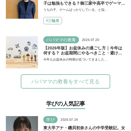
子は勉強もできる？御三家中高卒でゲーマー
の医師・阿部智史さんが教えるゲームしなが
うちの子、ゲームばっかりしている、と悩…
ら受験で勝つためのメソッド
#三輪泉
パパママの教養
2026.07.20
【2026年版】お盆休みの過ごし方｜今年は
何する？ お盆期間にやるべきこと・避ける
ことは
今年もお盆休みの時期が近づいてきました…
パパママの教養をすべて見る
学びの人気記事
学び
2026.07.24
東大卒アナ・磯貝初奈さんの中学受験記。女