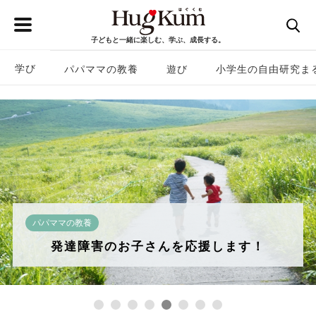
子どもと一緒に楽しむ、学ぶ、成長する。
学び
パパママの教養
遊び
小学生の自由研究ま
学び
年齢別【HugKum 無料ドリル】