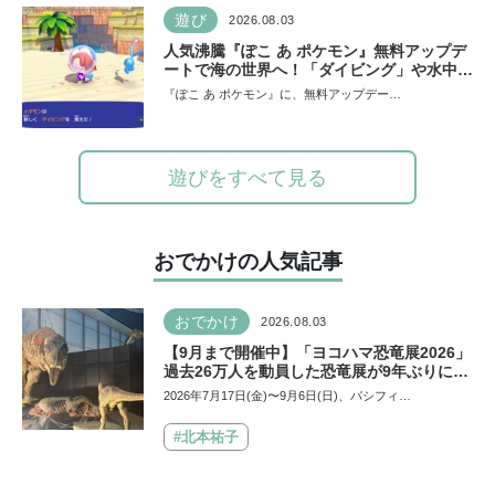
遊び
2026.08.03
人気沸騰『ぽこ あ ポケモン』無料アップデ
ートで海の世界へ！「ダイビング」や水中の
街づくりが楽しめる追加コンテンツも登場
『ぽこ あ ポケモン』に、無料アップデー…
遊びをすべて見る
おでかけの人気記事
おでかけ
2026.08.03
【9月まで開催中】「ヨコハマ恐竜展2026」
過去26万人を動員した恐竜展が9年ぶりに復
活！ 夏休みのおでかけで楽しむポイントを
2026年7月17日(金)〜9月6日(日)、パシフィ…
完全ガイド
#北本祐子