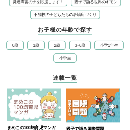
発達障害の子を応援します！
親子で語る世界のギモン
不登校の子どもたちの居場所づくり
お子様の年齢で探す
0歳
1歳
2歳
3~6歳
小学1年生
小学生
連載一覧
まめこの100均育児マンガ
親子で語る国際問題