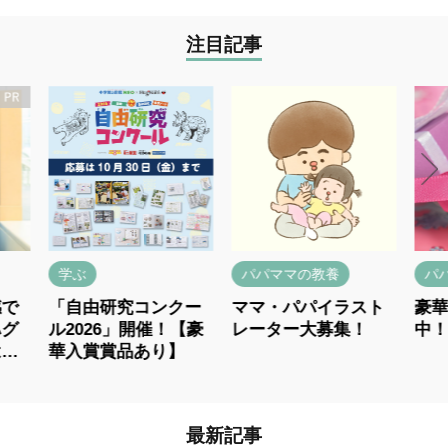
注目記事
学ぶ
パパママの教養
パパマ
「自由研究コンクー
ママ・パパイラスト
豪華プ
ル2026」開催！【豪
レーター大募集！
中！
華入賞賞品あり】
最新記事