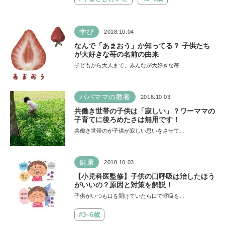
学び
2018.10.04
なんで「あまおう」か知ってる？ 子供たち
が大好きな苺の名前の由来
子どもから大人まで、みんなが大好きな苺…
パパママの教養
2018.10.03
共働き世帯の子供は「寂しい」？ワーママの
子育てに後ろめたさは無用です！
共働き世帯のが子供が寂しい思いをさせて…
健康
2018.10.03
【小児科医監修】子供の口呼吸は治したほう
がいいの？原因と対策を解説！
子供がいつも口を開けていたら口で呼吸を…
#3~6歳