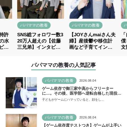
パパママの教養
パパママの教養
パパマ
SNS総フォロワー数3
【JOYさんmaiさん夫
「自閉
20万人超えの【佐藤
婦】産後鬱や移住計
僕じゃ
三兄弟】インタビュ
画など子育てインタ
文部科
ー
ビュー
の高校
壮眞さ
パパママの教養の人気記事
パパママの教養
2026.08.04
ゲーム依存で御三家中高からフリーター
に…。その後、医学部へ逆転合格した現役医
師が断言「ゲームの経験が受験勉強に役立っ
子どもがゲームにハマっていると、顔をし…
た」そう考える背景とは
パパママの教養
2026.08.04
【ゲーム依存度テストつき】ゲームが上手い