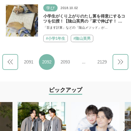
学び
2018.10.02
小学生がくり上がりのたし算を得意にするコ
ツを伝授！【隂山英男の「家で伸ばす！ 子
どもの学力」】
「百ます計算」などの「隂山メソッド」が…
#小学1年生
#陰山英男
2091
2092
2093
...
2129
ピックアップ