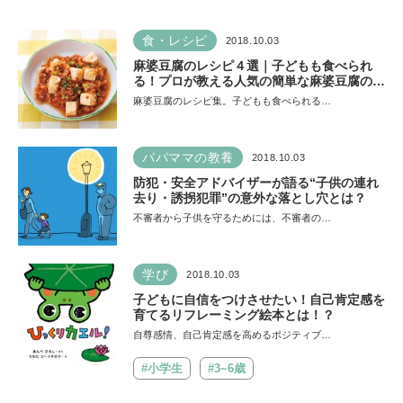
食・レシピ
2018.10.03
麻婆豆腐のレシピ４選｜子どもも食べられ
る！プロが教える人気の簡単な麻婆豆腐の作
り方
麻婆豆腐のレシピ集。子どもも食べられる…
パパママの教養
2018.10.03
防犯・安全アドバイザーが語る“子供の連れ
去り・誘拐犯罪”の意外な落とし穴とは？
不審者から子供を守るためには、不審者の…
学び
2018.10.03
子どもに自信をつけさせたい！自己肯定感を
育てるリフレーミング絵本とは！？
自尊感情、自己肯定感を高めるポジティブ…
#小学生
#3~6歳