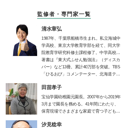
監修者・専門家一覧
清水章弘
1987
年、千葉県船橋市生まれ。私立海城中
学高校、東京大学教育学部を経て、同大学
院教育学研究科修士課程修了。中学高校時
代に生徒会長、サッカー部、応援団長、文
著書は『東大式ふせん勉強法』（ディスカ
化祭実行委員などを経験しながら東京大学
バー）など
13
冊。累計
40
万部を突破。
TBS
に現役で合格。自身の時間の使い方や効率
「ひるおび」コメンテーター、北海道テレ
的な勉強法を体系化し、東京・京都・大阪
ビ「イチモニ！」などに出演。朝日新聞・
田苗孝子
で「勉強のやり方」を教える塾プラスティ
朝日小学生新聞で執筆・連載中。
ABC
ラジ
ーを起業。創業以来、公教育支援を続けて
オで「清水章弘の合格への道」を毎週金曜
宝仙学園幼稚園元園長。2007年から2019年
おり、青森県三戸町教育委員会の学習アド
夕方
5
時から放送中（エリア外でも「
radiko
3月まで園長を務める。41年間にわたり、
バイザー等を務めてきた。
」の有料サービスで聴取できます）。
保育現場でさまざまな家庭で育つ子どもと
その親を見守り続けた、その深い見識には
汐見稔幸
定評がある。豊かな経験を活かして、『幼