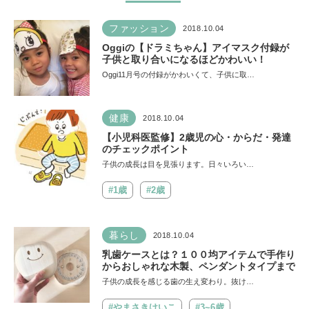
ファッション
2018.10.04
Oggiの【ドラミちゃん】アイマスク付録が
子供と取り合いになるほどかわいい！
Oggi11月号の付録がかわいくて、子供に取…
健康
2018.10.04
【小児科医監修】2歳児の心・からだ・発達
のチェックポイント
子供の成長は目を見張ります。日々いろい…
#1歳
#2歳
暮らし
2018.10.04
乳歯ケースとは？１００均アイテムで手作り
からおしゃれな木製、ペンダントタイプまで
子供の成長を感じる歯の生え変わり。抜け…
#やまさきけいこ
#3~6歳