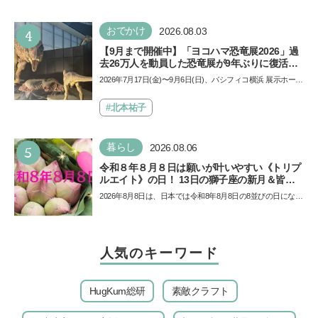
4
おでかけ
2026.08.03
【9月まで開催中】「ヨコハマ恐竜展2026」過
去26万人を動員した恐竜展が9年ぶりに復活！
夏休みのおでかけで楽しむポイントを完全ガイ
2026年7月17日(金)〜9月6日(日)、パシフィコ横浜 展示ホール
ド
Aにて「ヨコハマ恐竜展2026〜恐竜の食卓大図鑑〜」が開
催…
#北本祐子
5
暮らし
2026.08.06
令和８年８月８日は願いが叶いやすい《トリプ
ルエイト》の日！ 13日の獅子座の新月＆皆既
日食の影響にも注目
2026年8月8日は、日本では令和8年8月8日の8並びの日になり
ます。そしてこの日は、「ライオンズゲート」というとっ
て…
人気のキーワード
HugKum総研
素敵クラフト