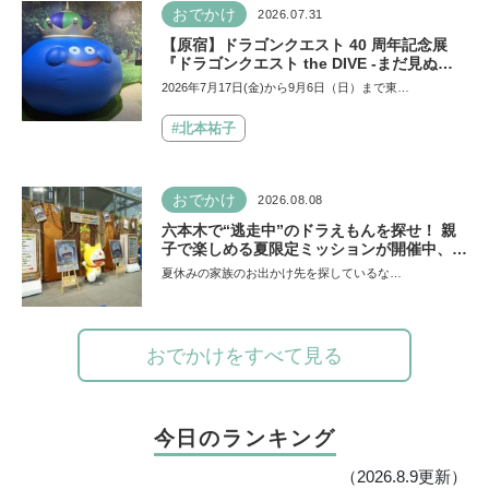
おでかけ
2026.07.31
【原宿】ドラゴンクエスト 40 周年記念展
『ドラゴンクエスト the DIVE -まだ見ぬ冒
険の舞台へ-』が原宿ハラカドに登場！ VR体
2026年7月17日(金)から9月6日（日）まで東…
験からコラボグルメ、限定グッズまで親子で
楽しめる注目イベント
#北本祐子
おでかけ
2026.08.08
六本木で“逃走中”のドラえもんを探せ！ 親
子で楽しめる夏限定ミッションが開催中、ク
リアすると限定アイテムも【テレビ朝日・六
夏休みの家族のお出かけ先を探しているな…
本木ヒルズ SUMMER FES】
おでかけをすべて見る
今日のランキング
（2026.8.9更新）