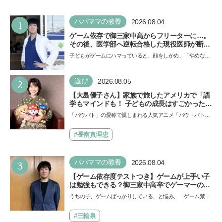
1
パパママの教養
2026.08.04
ゲーム依存で御三家中高からフリーターに…。
その後、医学部へ逆転合格した現役医師が断言
「ゲームの経験が受験勉強に役立った」そう考
子どもがゲームにハマっていると、顔をしかめ、「やめなさ
える背景とは
い！」という親御さんは多いでしょう。中学受験を控えて
い…
2
遊び
2026.08.05
【大島優子さん】家族で旅したアメリカで「語
学もマインドも！ 子どもの成長はすごかった」
声優をつとめた映画『パウ・パトロール ザ・ダ
「パウパト」の愛称で親しまれる人気アニメ「パウ・パトロ
イノ・ムービー』ではあきらめなければ何でも
ール」の劇場版シリーズ第3弾、映画『パウ・パトロール
できると子どもに知ってほしい
ザ…
#長南真理恵
3
パパママの教養
2026.08.04
【ゲーム依存度テストつき】ゲームが上手い子
は勉強もできる？御三家中高卒でゲーマーの医
師・阿部智史さんが教えるゲームしながら受験
うちの子、ゲームばっかりしている、と悩み、「ゲーム禁
で勝つためのメソッド
止」を宣言し、子どもとトラブルになる家庭は多いもの。で
も…
#三輪泉