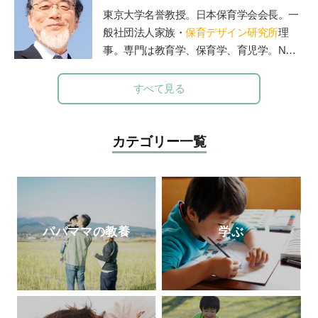
稚園』（小学館刊）で育児相談コーナーを
東京大学名誉教授。日本保育学会会長。一
担当。子育て中のママたちに温かなメッセ
般社団法人家族・
保育デザイン研究所
理
ージを伝えてきた。
事。専門は教育学、保育学、育児学。NHK
Eテレの『すくすく子育て』の出演でもお
なじみ。保育者と保護者の交流誌『
エデュ
すべて見る
カーレ
』編集長。著書に『新装版 0～3歳
能力を育てる 好奇心を引き出す』（主婦
の友社）、『3～6歳 能力を伸ばす 個性
カテゴリー一覧
を光らせる』（主婦の友社）など多数。
パパママの教養
学ぶ