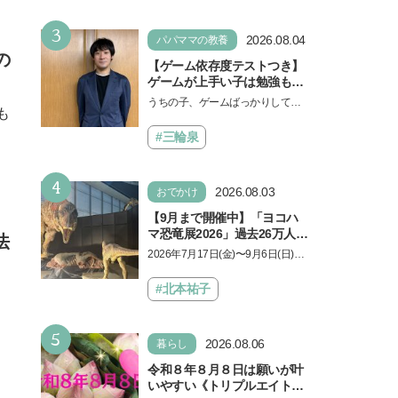
なければ何でもできると子ど
もに知ってほしい
3
2026.08.04
パパママの教養
の
【ゲーム依存度テストつき】
ゲームが上手い子は勉強もで
きる？御三家中高卒でゲーマ
うちの子、ゲームばっかりしてい
も
ーの医師・阿部智史さんが教
る、と悩み、「ゲーム禁止」を宣
えるゲームしながら受験で勝
言し、子どもとトラブルになる家
#三輪泉
つためのメソッド
庭は多いもの。でも…
4
2026.08.03
おでかけ
【9月まで開催中】「ヨコハ
マ恐竜展2026」過去26万人を
法
動員した恐竜展が9年ぶりに
2026年7月17日(金)〜9月6日(日)、
復活！ 夏休みのおでかけで楽
パシフィコ横浜 展示ホールAにて
しむポイントを完全ガイド
「ヨコハマ恐竜展2026〜恐竜の食
#北本祐子
卓大図鑑〜」が開催…
5
2026.08.06
暮らし
令和８年８月８日は願いが叶
いやすい《トリプルエイト》