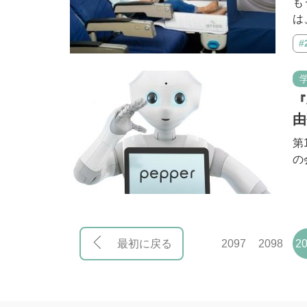
も
は
#
『
由
第
の
最初に戻る
2097
2098
2