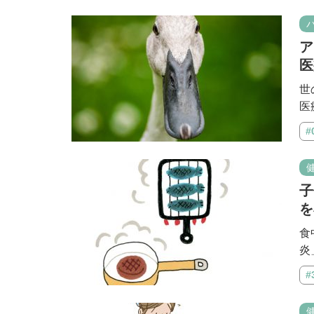
ア
医
世
医
#
子
を
食
炎
#