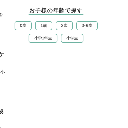
お子様の年齢で探す
を
0歳
1歳
2歳
3~6歳
小学1年生
小学生
ケ
も小
秘