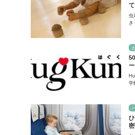
て
虫
き
5
ー
H
学
ひ
密