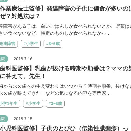
作業療法士監修】発達障害の子供に偏食が多いの
ぜ？対処法は？
達障害がある子は、白いごはんしか食べられないとか、野菜は
さい食べないなど、特定のものしか食べられなかっ…
#発達障害
#小学生
#3~6歳
健康
2018.7.16
歯科医監修】乳歯が抜ける時期や順番は？ママの
に答えて、先生！
歯から永久歯への生え変わりはいつから？時期や順番、抜けな
永久歯が映えてきた！などの気になる内容を専門家…
小学1年生
#小学生
#3~6歳
健康
2018.7.15
小児科医監修】子供のとびひ（伝染性膿痂疹）っ