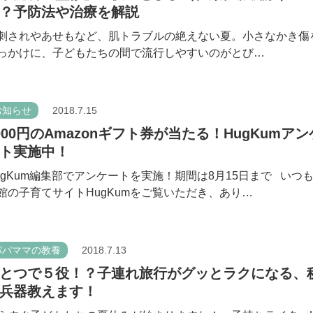
？予防法や治療を解説
刺されやあせもなど、肌トラブルの絶えない夏。小さなかき傷
っかけに、子どもたちの間で流行しやすいのがとび…
お知らせ
2018.7.15
000円のAmazonギフト券が当たる！HugKumアン
ト実施中！
ugKum編集部でアンケートを実施！期間は8月15日まで いつ
館の子育てサイトHugKumをご覧いただき、あり…
パパママの教養
2018.7.13
とつで５役！？子連れ旅行がグッとラクになる、
兵器教えます！