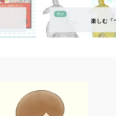
学び
楽しむ「