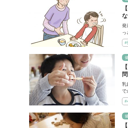
【
な
発
っ
【
問
乳
で
#
【