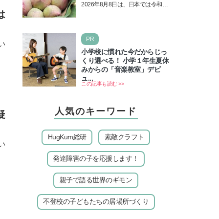
の日！ 13日の獅子座の新月
2026年8月8日は、日本では令和8
＆皆既日食の影響にも注目
は
年8月8日の8並びの日になりま
す。そしてこの日は、「ライオン
ズゲート」というとって…
PR
い
小学校に慣れた今だからじっ
くり選べる！ 小学１年生夏休
みからの「音楽教室」デビ
ュ...
この記事も読む >>
人気のキーワード
疑
HugKum総研
素敵クラフト
い
発達障害の子を応援します！
親子で語る世界のギモン
不登校の子どもたちの居場所づくり