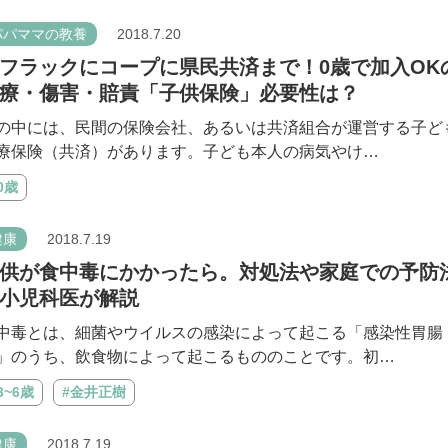
パパママの教養
2018.7.20
フラックにコープに県民共済まで！0歳で加入OK
療・傷害・賠責「子供保険」必要性は？
の中には、民間の保険会社、あるいは共済組合が運営する子ど
療保険（共済）があります。子ども本人の病気やけ…
0歳
健康
2018.7.19
供が食中毒にかかったら。対処法や家庭での予防
小児科医が解説
中毒とは、細菌やウイルスの感染によって起こる「感染性胃腸
」のうち、飲食物によって起こるもののことです。初…
3~6歳
#金井正樹
健康
2018.7.19