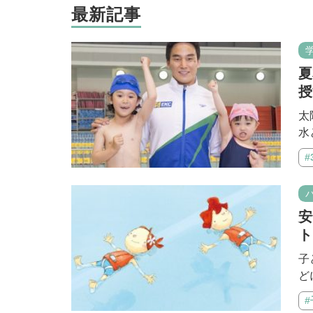
最新記事
夏
授
太
水
#
安
ト
子
ど