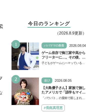
今日のランキング
伝
（2026.8.9更新）
。
1
2026.08.04
パパママの教養
ゲーム依存で御三家中高から
フリーターに…。その後、医
学部へ逆転合格した現役医師
子どもがゲームにハマっている
が断言「ゲームの経験が受験
と、顔をしかめ、「やめなさ
勉強に役立った」そう考える
い！」という親御さんは多いでし
背景とは
ッ
2
ょう。中学受験を控えてい…
2026.08.05
遊び
【大島優子さん】家族で旅し
たアメリカで「語学もマイン
な
ドも！ 子どもの成長はすごか
「パウパト」の愛称で親しまれる
った」声優をつとめた映画
人気アニメ「パウ・パトロール」
『パウ・パトロール ザ・ダイ
の劇場版シリーズ第3弾、映画『パ
#長南真理恵
ノ・ムービー』ではあきらめ
ウ・パトロール ザ…