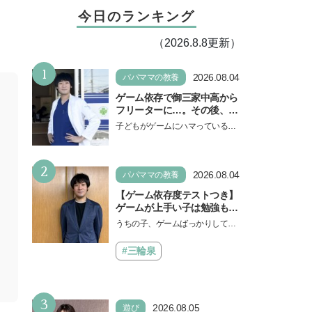
今日のランキング
（2026.8.8更新）
1
2026.08.04
パパママの教養
ゲーム依存で御三家中高から
フリーターに…。その後、医
学部へ逆転合格した現役医師
子どもがゲームにハマっている
が断言「ゲームの経験が受験
と、顔をしかめ、「やめなさ
勉強に役立った」そう考える
い！」という親御さんは多いでし
背景とは
2
ょう。中学受験を控えてい…
2026.08.04
パパママの教養
【ゲーム依存度テストつき】
ゲームが上手い子は勉強もで
きる？御三家中高卒でゲーマ
うちの子、ゲームばっかりしてい
ーの医師・阿部智史さんが教
る、と悩み、「ゲーム禁止」を宣
えるゲームしながら受験で勝
言し、子どもとトラブルになる家
#三輪泉
つためのメソッド
庭は多いもの。でも…
3
2026.08.05
遊び