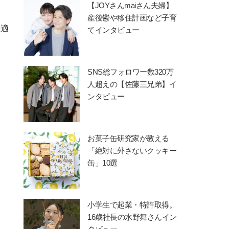
【JOYさんmaiさん夫婦】
産後鬱や移住計画など子育
快適
てインタビュー
SNS総フォロワー数320万
人超えの【佐藤三兄弟】イ
ンタビュー
お菓子缶研究家が教える
「絶対に外さないクッキー
缶」10選
小学生で起業・特許取得。
16歳社長の水野舞さんイン