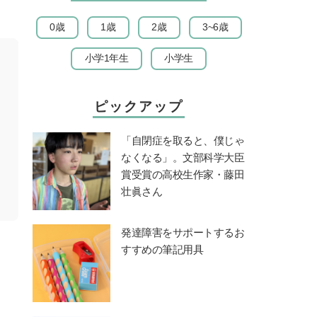
0歳
1歳
2歳
3~6歳
小学1年生
小学生
ピックアップ
「自閉症を取ると、僕じゃ
なくなる」。文部科学大臣
賞受賞の高校生作家・藤田
壮眞さん
発達障害をサポートするお
すすめの筆記用具