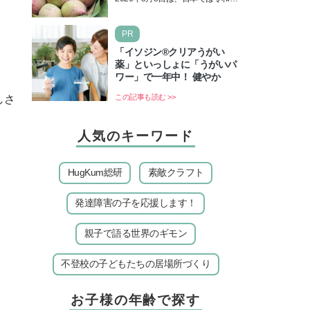
＆皆既日食の影響にも注目
年8月8日の8並びの日になりま
す。そしてこの日は、「ライオン
PR
ズゲート」というとって…
「イソジン®クリアうがい
薬」といっしょに「うがいパ
ワー」で一年中！ 健やか
この記事も読む >>
しさ
人気のキーワード
HugKum総研
素敵クラフト
発達障害の子を応援します！
親子で語る世界のギモン
不登校の子どもたちの居場所づくり
お子様の年齢で探す