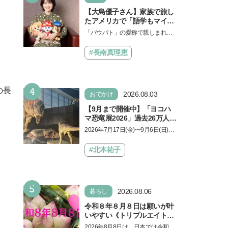
【大島優子さん】家族で旅し
たアメリカで「語学もマイン
ドも！ 子どもの成長はすごか
「パウパト」の愛称で親しまれる
った」声優をつとめた映画
人気アニメ「パウ・パトロール」
『パウ・パトロール ザ・ダイ
の劇場版シリーズ第3弾、映画『パ
#長南真理恵
ノ・ムービー』ではあきらめ
ウ・パトロール ザ…
なければ何でもできると子ど
もに知ってほしい
4
の長
2026.08.03
おでかけ
【9月まで開催中】「ヨコハ
マ恐竜展2026」過去26万人を
動員した恐竜展が9年ぶりに
2026年7月17日(金)〜9月6日(日)、
復活！ 夏休みのおでかけで楽
パシフィコ横浜 展示ホールAにて
しむポイントを完全ガイド
「ヨコハマ恐竜展2026〜恐竜の食
#北本祐子
卓大図鑑〜」が開催…
5
2026.08.06
暮らし
令和８年８月８日は願いが叶
いやすい《トリプルエイト》
の日！ 13日の獅子座の新月
2026年8月8日は、日本では令和8