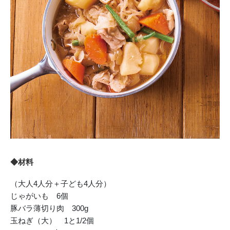
◆材料
（大人4人分＋子ども4人分）
じゃがいも 6個
豚バラ薄切り肉 300g
玉ねぎ（大） 1と1/2個