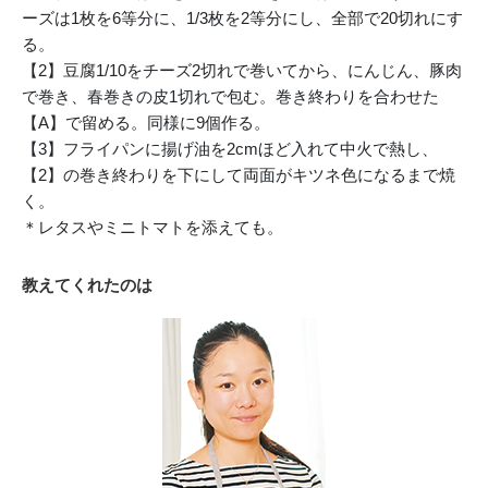
ーズは1枚を6等分に、1/3枚を2等分にし、全部で20切れにす
る。
【2】豆腐1/10をチーズ2切れで巻いてから、にんじん、豚肉
で巻き、春巻きの皮1切れで包む。巻き終わりを合わせた
【A】で留める。同様に9個作る。
【3】フライパンに揚げ油を2cmほど入れて中火で熱し、
【2】の巻き終わりを下にして両面がキツネ色になるまで焼
く。
＊レタスやミニトマトを添えても。
教えてくれたのは