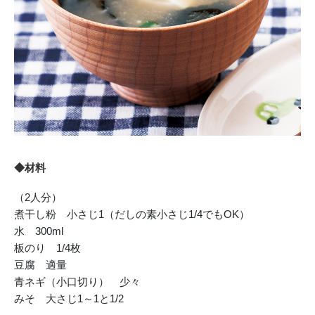
◆材料
（2人分）
煮干し粉 小さじ1（だしの素小さじ1/4でもOK）
水 300ml
板のり 1/4枚
豆腐 適量
青ネギ（小口切り） 少々
みそ 大さじ1～1と1/2