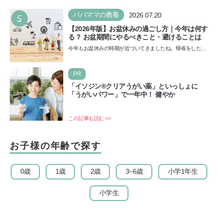
5
パパママの教養
2026.07.20
【2026年版】お盆休みの過ごし方｜今年は何す
る？ お盆期間にやるべきこと・避けることは
今年もお盆休みの時期が近づいてきましたね。帰省をした
り、旅行に行ったり……さまざまな過ごし方が想定されます
が、…
PR
「イソジン®クリアうがい薬」といっしょに
「うがいパワー」で一年中！ 健やか
この記事も読む >>
お子様の年齢で探す
0歳
1歳
2歳
3~6歳
小学1年生
小学生