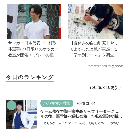
ワザ・裏ミチ徹底ガイド】
できる場所」をつくってく
れた両親のもとで挑戦し続
ける心が育った
サッカー日本代表・中村敬
【夏休みの自由研究】やっ
斗選手の1日限りのサッカー
てよかったと親が実感する
教室が開催！ プレーの極意
「学年別テーマ」を調査！
から子ども時代の話まで…
かかった日数、リアルな失
Recommended by
学びと笑顔あふれる大盛況
敗談、親のサポートも≪Hu
イベントを詳しくレポ
gKum総研≫
今日のランキング
（2026.8.10更新）
1
パパママの教養
2026.08.04
ゲーム依存で御三家中高からフリーターに…。
その後、医学部へ逆転合格した現役医師が断言
「ゲームの経験が受験勉強に役立った」そう考
子どもがゲームにハマっていると、顔をしかめ、「やめなさ
える背景とは
い！」という親御さんは多いでしょう。中学受験を控えて