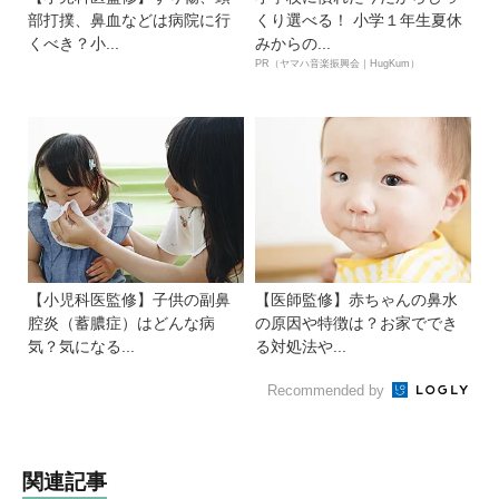
部打撲、鼻血などは病院に行
くり選べる！ 小学１年生夏休
くべき？小...
みからの...
PR（ヤマハ音楽振興会｜HugKum）
【小児科医監修】子供の副鼻
【医師監修】赤ちゃんの鼻水
腔炎（蓄膿症）はどんな病
の原因や特徴は？お家ででき
気？気になる...
る対処法や...
Recommended by
関連記事