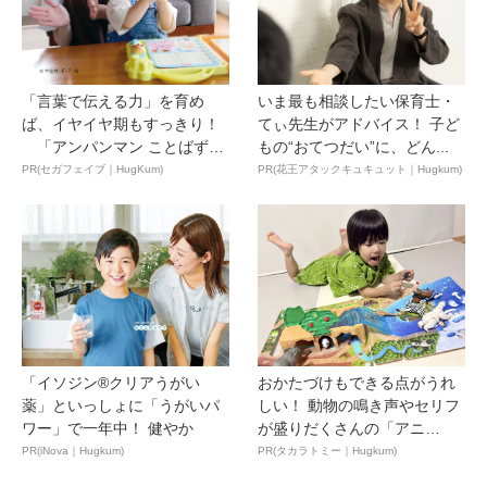
「言葉で伝える力」を育め
いま最も相談したい保育士・
ば、イヤイヤ期もすっきり！
てぃ先生がアドバイス！ 子ど
「アンパンマン ことばずか
もの“おてつだい”に、どん...
ん...
PR(セガフェイブ｜HugKum)
PR(花王アタックキュキュット｜Hugkum)
「イソジン®クリアうがい
おかたづけもできる点がうれ
薬」といっしょに「うがいパ
しい！ 動物の鳴き声やセリフ
ワー」で一年中！ 健やか
が盛りだくさんの「アニ
ア ...
PR(iNova｜Hugkum)
PR(タカラトミー｜Hugkum)