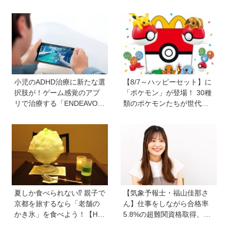
備で…。知っておきたい注
疫療法の可能性とは？＜専
意点と対応【専門医監修】
門医に聞きました＞
小児のADHD治療に新たな選
【8/7～ハッピーセット】に
択肢が！ゲーム感覚のアプ
「ポケモン」が登場！ 30種
リで治療する「ENDEAVOR
類のポケモンたちが世代を
RIDE®（エンデバーライ
超えて勢ぞろい
ド）」とは？
夏しか食べられない⁉︎ 親子で
【気象予報士・福山佳那さ
京都を旅するなら「老舗の
ん】仕事をしながら合格率
かき氷」を食べよう！【Hu
5.8%の超難関資格取得、さ
gKum京都隊が教える京の裏
らに東大大学院へ。「安心