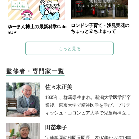
ロンドン子育て・浅見実花の
ゆーまん博士の最新科学Catc
ちょっと立ち止まって
hUP
もっと見る
監修者・専門家一覧
佐々木正美
1935年、群馬県生まれ。新潟大学医学部卒
業後、東京大学で精神医学を学び、ブリテ
ィッシュ・コロンビア大学で児童精神医学
の臨床訓練を受ける。帰国後、国立秩父学
田苗孝子
園や東京女子医科大学などで多数の臨床に
携わる傍ら、全国の保育園、幼稚園、学
宝仙学園幼稚園元園長。2007年から2019年