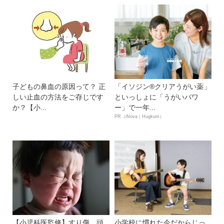
子どもの鼻血の原因って？ 正
「イソジン®クリアうがい薬」
しい止血の方法をご存じです
といっしょに「うがいパワ
か？【小...
ー」で一年...
PR（iNova｜Hugkum）
【小児科医監修】すり傷、頭
小学校に慣れた今だからじっ