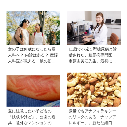
女の子は何歳になったら婦
11歳で小児１型糖尿病と診
人科へ？ 内診はある？ 産婦
断された、糖尿病専門医・
人科医が教える「娘の初め
市原由美江先生。最初に感
ての婦人科受診ガイド」
じた違和感は、とにかく喉
が渇くことだった
夏に注意したい子どもの
微量でもアナフィラキシー
「鉄板やけど」。公園の遊
のリスクのある「ナッツア
具、意外なマンションの設
レルギー」。新たな経口免