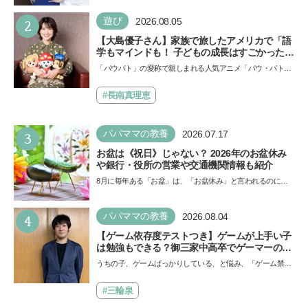
い…
2
遊び
2026.08.05
【大島優子さん】家族で旅したアメリカで「語
学もマインドも！ 子どもの成長はすごかった」
声優をつとめた映画『パウ・パトロール ザ・ダ
「パウパト」の愛称で親しまれる人気アニメ「パウ・パトロ
イノ・ムービー』ではあきらめなければ何でも
ール」の劇場版シリーズ第3弾、映画『パウ・パトロール
できると子どもに知ってほしい
ザ…
#長南真理恵
3
パパママの教養
2026.07.17
お盆は《祝日》じゃない？ 2026年のお盆休み
や銀行・役所の営業や交通機関情報も紹介
8月に毎年ある「お盆」は、「お盆休み」と言われるのに祝
日ではないのでしょうか？ 当記事では、まずは2026年のお
盆…
4
パパママの教養
2026.08.04
【ゲーム依存度テストつき】ゲームが上手い子
は勉強もできる？御三家中高卒でゲーマーの医
師・阿部智史さんが教えるゲームしながら受験
うちの子、ゲームばっかりしている、と悩み、「ゲーム禁
で勝つためのメソッド
止」を宣言し、子どもとトラブルになる家庭は多いもの。で
も…
#三輪泉