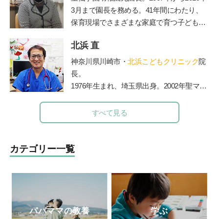
校、児童相談所などで勉強会、講演会を40
3月まで園長を務める。41年間にわたり、
年以上続けた。『子どもへのまなざし』
保育現場でさまざまな家庭で育つ子どもと
（福音館書店）、『育てたように子は育つ
その親を見守り続けた、その深い見識には
——相田みつをいのちのことば』『ひとり
北浜 直
定評がある。豊かな経験を活かして、『幼
親でも子どもは健全に育ちます』（小学
稚園』（小学館刊）で育児相談コーナーを
神奈川県川崎市・
北浜こどもクリニック
院
館）など著書多数。2017年逝去。半世紀に
担当。子育て中のママたちに温かなメッセ
長。
わたる臨床経験から著したこれら数多くの
ージを伝えてきた。
1976年生まれ、埼玉県出身。2002年聖マリ
育児書は、今も多くの母親たちの厚い信頼
アンナ医科大学卒業。2006年からは山王病
と支持を得ている。
院の新生児科医長務める。2010年に北浜こ
すべて見る
どもクリニックを開院。2012年医療法人社
団ペルセウス設立。The Japan Times誌の
「アジアのリーダー100人」に、2015年か
カテゴリー一覧
ら3年連続選出されている。
パパママの教養
学ぶ