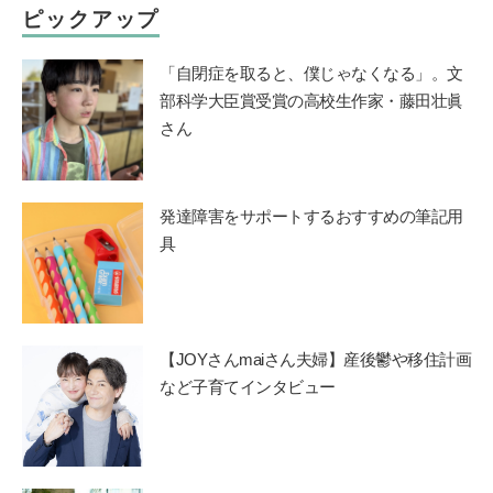
ピックアップ
「自閉症を取ると、僕じゃなくなる」。文
部科学大臣賞受賞の高校生作家・藤田壮眞
さん
発達障害をサポートするおすすめの筆記用
具
【JOYさんmaiさん夫婦】産後鬱や移住計画
など子育てインタビュー