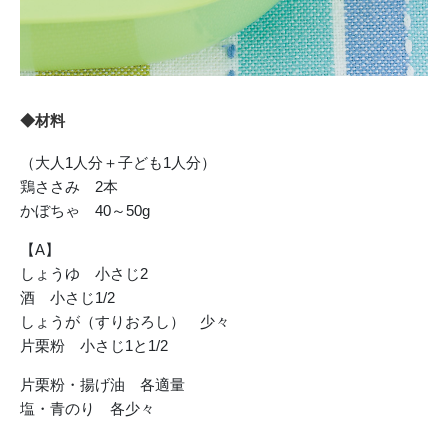
◆材料
（大人1人分＋子ども1人分）
鶏ささみ 2本
かぼちゃ 40～50g
【A】
しょうゆ 小さじ2
酒 小さじ1/2
しょうが（すりおろし） 少々
片栗粉 小さじ1と1/2
片栗粉・揚げ油 各適量
塩・青のり 各少々