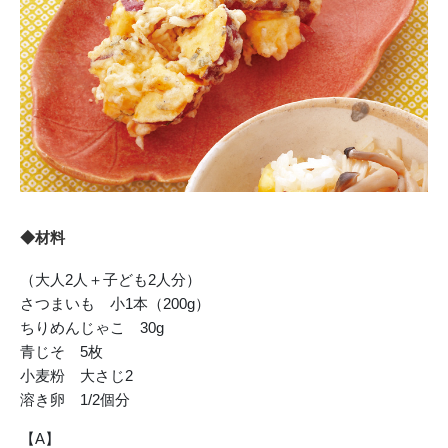
◆材料
（大人2人＋子ども2人分）
さつまいも 小1本（200g）
ちりめんじゃこ 30g
青じそ 5枚
小麦粉 大さじ2
溶き卵 1/2個分
【A】