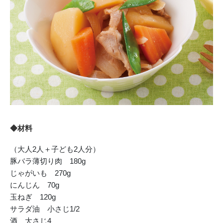
◆材料
（大人2人＋子ども2人分）
豚バラ薄切り肉 180g
じゃがいも 270g
にんじん 70g
玉ねぎ 120g
サラダ油 小さじ1/2
酒 大さじ4