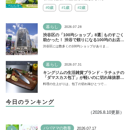
#0歳
#1歳
#2歳
暮らし
2026.07.28
渋谷区の「100均ショップ」8選│ものすごく
助かった！ 渋谷で頼りになる100均のお店を
チェック
渋谷区には数多くの100均ショップがありま…
暮らし
2026.07.31
キングジムの生活雑貨ブランド・ラチュナの
「ダマスカス包丁」が軽いのに切れ味抜群！
“切れない”ストレスから卒業【プレゼントあ
料理の仕上がりは、包丁の切れ味ひとつで…
り】
今日のランキング
（2026.8.10更新）
パパママの教養
2026.07.17