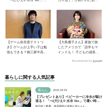
暑い時期の赤ちゃんのお出
味抜群！ “切れない”ストレ
かけをサポート
スから卒業【プレゼントあ
り】
【ゲーム依存度テストつ
【大島優子さん】家族で旅
き】ゲームが上手い子は勉
したアメリカで「語学もマ
強もできる？御三家中高卒
インドも！ 子どもの成長は
でゲーマーの医師・阿部智
すごかった」声優をつとめ
Recommended by
史さんが教えるゲームしな
た映画『パウ・パトロール
がら受験で勝つためのメソ
ザ・ダイノ・ムービー』で
ッド
はあきらめなければ何でも
暮らしに関する人気記事
できると子どもに知ってほ
しい
暮らし
2026.08.05
【プレゼントあり】ベビーカーに冷水が駆け
巡る！ 「べびひえ® 水冷 Ver.」で暑い時期
の赤ちゃんのお出かけをサポート
毎日続く酷暑。体温調節が未熟な赤ちゃん…