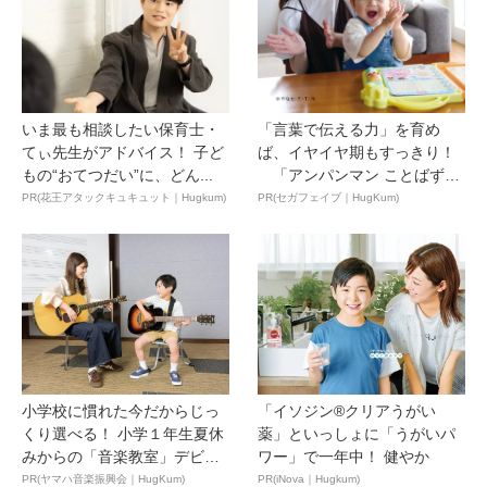
いま最も相談したい保育士・
「言葉で伝える力」を育め
てぃ先生がアドバイス！ 子ど
ば、イヤイヤ期もすっきり！
もの“おてつだい”に、どん...
「アンパンマン ことばずか
ん...
PR(花王アタックキュキュット｜Hugkum)
PR(セガフェイブ｜HugKum)
小学校に慣れた今だからじっ
「イソジン®クリアうがい
くり選べる！ 小学１年生夏休
薬」といっしょに「うがいパ
みからの「音楽教室」デビ
ワー」で一年中！ 健やか
ュ...
PR(ヤマハ音楽振興会｜HugKum)
PR(iNova｜Hugkum)