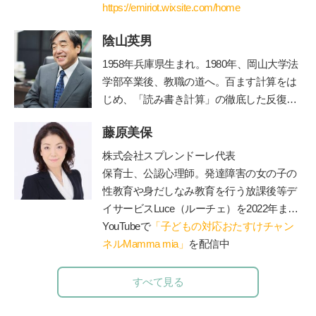
関わる。青年海外協力隊として海外に赴任
https://emiriot.wixsite.com/home
後、国際保健を学ぶために修士課程に進
陰山英男
学・修了。親御さん方へのアドバイスを充
実させたいと思い、保育士・公認心理師の
1958年兵庫県生まれ。1980年、岡山大学法
資格を取得して役立てている。現在は、世
学部卒業後、教職の道へ。百ます計算をは
界に住む妊婦さんや産後の方向けに、オン
じめ、「読み書き計算」の徹底した反復学
ラインサービス中心のエミリオット助産院
習と生活習慣の改善に取り組み、子ども達
を運営。
藤原美保
の学力を驚異的に向上させた。その指導法
である「陰山メソッド」は、教育者、保護
株式会社スプレンドーレ代表
者から注目を集め、「陰山メソッド」を教
保育士、公認心理師。発達障害の女の子の
材かした『徹底反復シリーズ』は、総計77
性教育や身だしなみ教育を行う放課後等デ
0万部の大ベストセラーとなっている。現
イサービス
Luce
（ルーチェ）を
2022
年まで
在、YouTube『陰山英男公式チャンネル』
運営。現在は障害のあるお子さんと保護者
YouTubeで
「子どもの対応おたすけチャン
で授業や講演を公開して注目を集めてい
が一緒に通うことができる脱毛サロン
ネルMamma mia」
を配信中
Luce
る。
http://kageyamahideo.com/
を運営（施術中に療育相談に対応可）、子
育てや療育相談、事業所での性教育のやり
すべて見る
方、職員研修やコンサル、講演等を行う。
著書に『発達障害の女の子のお母さんが、