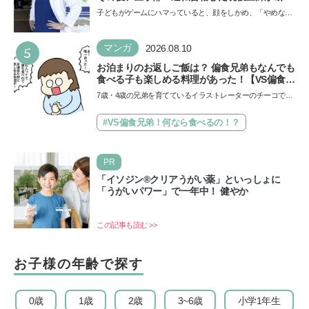
「ゲームの経験が受験勉強に役立った」そう考
子どもがゲームにハマっていると、顔をしかめ、「やめなさ
える背景とは
い！」という親御さんは多いでしょう。中学受験を控えて
い…
5
マンガ
2026.08.10
お泊まりのお返しご飯は？ 偏食兄弟もなんでも
食べる子も楽しめる料理があった！【VS偏食兄
弟！何なら食べるの！？】vol.55
7歳・4歳の兄弟を育てているイラストレーターのチーコで
す。とにかく偏食の兄弟、子育ての悩みナンバーワンはまち
が…
#VS偏食兄弟！何なら食べるの！？
PR
「イソジン®クリアうがい薬」といっしょに
「うがいパワー」で一年中！ 健やか
この記事も読む >>
お子様の年齢で探す
0歳
1歳
2歳
3~6歳
小学1年生