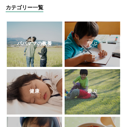
早めに知っておきたい「
47
のルール」』、
カテゴリー一覧
『発達障害の男の子のお母さんが早めに知
っておいて良かったこと
70』
（エッセンシ
ャル出版社）、『発達障害の女の子の「自
立」のために親としてできること』（
PHP
研究所）がある。
パパママの教養
学ぶ
健康
遊ぶ