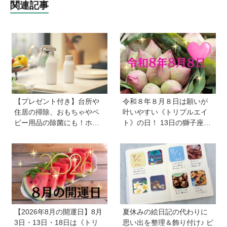
関連記事
【プレゼント付き】台所や
令和８年８月８日は願いが
住居の掃除、おもちゃやベ
叶いやすい《トリプルエイ
ビー用品の除菌にも！ホタ
ト》の日！ 13日の獅子座の
テの貝殻生まれの天然クリ
新月＆皆既日食の影響にも
ーナー「Shell we clean?」
注目
【2026年8月の開運日】8月
夏休みの絵日記の代わりに
3日・13日・18日は《トリ
思い出を整理＆飾り付け♪ ピ