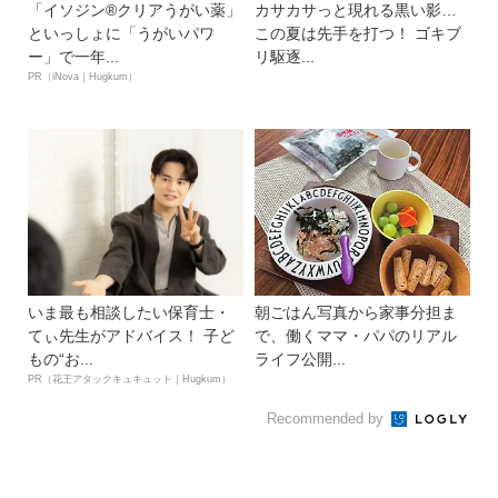
「イソジン®クリアうがい薬」
カサカサっと現れる黒い影…
といっしょに「うがいパワ
この夏は先手を打つ！ ゴキブ
ー」で一年...
リ駆逐...
PR（iNova｜Hugkum）
いま最も相談したい保育士・
朝ごはん写真から家事分担ま
てぃ先生がアドバイス！ 子ど
で、働くママ・パパのリアル
もの“お...
ライフ公開...
PR（花王アタックキュキュット｜Hugkum）
Recommended by