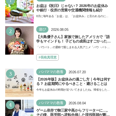
1
お盆は《祝日》じゃない？ 2026年のお盆休み
や銀行・役所の営業や交通機関情報も紹介
8月に毎年ある「お盆」は、「お盆休み」と言われるのに祝
日ではないのでしょうか？ 当記事では、まずは2026年のお
盆…
2
遊び
2026.08.05
【大島優子さん】家族で旅したアメリカで「語
学もマインドも！ 子どもの成長はすごかった」
声優をつとめた映画『パウ・パトロール ザ・ダ
「パウパト」の愛称で親しまれる人気アニメ「パウ・パトロ
イノ・ムービー』ではあきらめなければ何でも
ール」の劇場版シリーズ第3弾、映画『パウ・パトロール
できると子どもに知ってほしい
ザ…
#長南真理恵
3
パパママの教養
2026.07.20
【2026年版】お盆休みの過ごし方｜今年は何す
る？ お盆期間にやるべきこと・避けることは
今年もお盆休みの時期が近づいてきましたね。帰省をした
り、旅行に行ったり……さまざまな過ごし方が想定されます
が、…
4
パパママの教養
2026.08.04
ゲーム依存で御三家中高からフリーターに…。
その後、医学部へ逆転合格した現役医師が断言