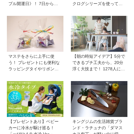
プル開運日》！ 7日から
クログシリーズを使って紙
は、愛と美とお金の星「金
もの日記作りをしてみませ
星」が、天秤座と蠍座に長
んか？ 流行りの「紙くず日
期滞在を開始！
記」も楽しめちゃう
マステをさらに上手に使
【朝の時短アイデア】5分で
う！ プレゼントにも便利な
できるプチ工夫から、20分
ラッピングタイやリボンが
浮く大技まで！ 1278人に聞
作れるマシーンが登場【マ
いた毎日のバタバタを乗り
スパレード／シヤチハタ】
切る工夫を大公開《HugKu
m総研》
【プレゼントあり】ベビー
キングジムの生活雑貨ブラ
カーに冷水が駆け巡る！
ンド・ラチュナの「ダマス
「べびひえ® 水冷 Ver.」で
カス包丁」が軽いのに切れ