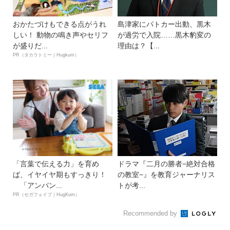
おかたづけもできる点がうれ
島津家にパトカー出動、黒木
しい！ 動物の鳴き声やセリフ
が過労で入院……黒木豹変の
が盛りだ...
理由は？【...
PR（タカラトミー｜Hugkum）
「言葉で伝える力」を育め
ドラマ『二月の勝者−絶対合格
ば、イヤイヤ期もすっきり！
の教室−』を教育ジャーナリス
「アンパン...
トが考...
PR（セガフェイブ｜HugKum）
Recommended by