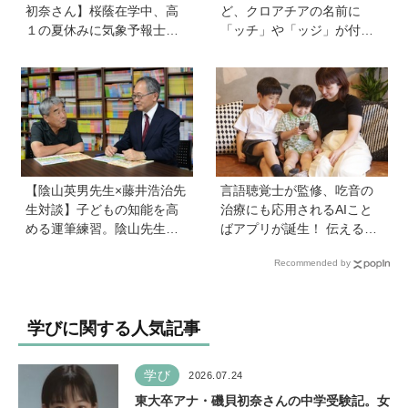
初奈さん】桜蔭在学中、高
ど、クロアチアの名前に
１の夏休みに気象予報士試
「ッチ」や「ッジ」が付く
験に合格！現在も東大大学
のはなぜ？【親子で語る国
院で「学ぶ楽しさ」をずっ
際問題】
と持ち続ける秘訣とは。親
も「楽しい」をバックアッ
プする方法も
【陰山英男先生×藤井浩治先
言語聴覚士が監修、吃音の
生対談】子どもの知能を高
治療にも応用されるAIこと
める運筆練習。陰山先生が
ばアプリが誕生！ 伝える力
「指先を自在にコントロー
を育み、親子の会話を楽し
Recommended by
ルできるようになれば、文
める「ことたね」の魅力と
字を覚えることなんて簡
は
単！」という理由は？
学びに関する人気記事
学び
2026.07.24
東大卒アナ・磯貝初奈さんの中学受験記。女