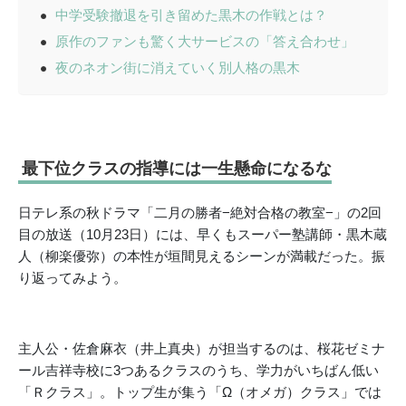
中学受験撤退を引き留めた黒木の作戦とは？
原作のファンも驚く大サービスの「答え合わせ」
夜のネオン街に消えていく別人格の黒木
最下位クラスの指導には一生懸命になるな
日テレ系の秋ドラマ「二月の勝者−絶対合格の教室−」の2回
目の放送（10月23日）には、早くもスーパー塾講師・黒木蔵
人（柳楽優弥）の本性が垣間見えるシーンが満載だった。振
り返ってみよう。
主人公・佐倉麻衣（井上真央）が担当するのは、桜花ゼミナ
ール吉祥寺校に3つあるクラスのうち、学力がいちばん低い
「Ｒクラス」。トップ生が集う「Ω（オメガ）クラス」では