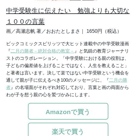
中学受験生に伝えたい 勉強よりも大切な
１００の言葉
画／高瀬志帆 著／おおたとしまさ｜
1650円（税込）
ビックコミックスピリッツで大ヒット連載中の中学受験漫画
『
二月の勝者－絶対合格の教室－
』と気鋭の教育ジャーナリ
ストのコラボレーション。「中学受験における親の役割は、
子どもの偏差値を上げることではなく、人生を教えること」
と著者は言います。決して楽ではない中学受験という機会を
通して親が子に伝えるべき100のメッセージに、『
二月の勝
者
』の名場面がそれぞれ対応しており、言葉と画の両面から
わが子を想う親の心を鷲づかみにします。
Amazonで買う
楽天で買う