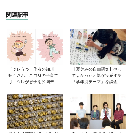
関連記事
「ツレうつ」作者の細川
【夏休みの自由研究】やっ
貂々さん、ご自身の子育て
てよかったと親が実感する
は「ツレが息子を公園デビ
「学年別テーマ」を調査！
ューさせてママ友を作って
かかった日数、リアルな失
いた」ーー初の創作絵本
敗談、親のサポートも≪Hu
「タネがひとつぶ」は幼か
gKum総研≫
った息子さんと共作した思
い出のストーリー