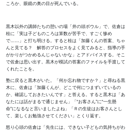
ころか、眼鏡の奥の目が死んでいる。
黒木以外の講師たちの憩いの場「井の頭ボウル」で、佐倉は
桂に「実は子どものころは算数が苦手で、すごく惨め
で……」と打ち明ける。すると桂は「加藤くんの答案、ちゃ
んと見てる？ 解答のプロセスをよく見てみると、指導の手
がかりがつかめるんじゃないかな」とアドバイスする。そこ
で佐倉は思い出す。黒木が模試の答案のファイルを手渡して
くれたことを。
塾に戻ると黒木がいた。「何か忘れ物ですか？」と尋ねる黒
木に、佐倉は「加藤くんが、どこで何につまずいているの
か、確認しておきたいんです」と答える。すると黒木は「あ
なたには話がまるで通じません」「“お客さん”に“一生懸
命”になるなと言いましたよね」「Ｒの生徒はお客さんとし
て、楽しくお勉強させてください」とくり返す。
怒り心頭の佐倉は「先生には、できない子どもの気持ちがわ