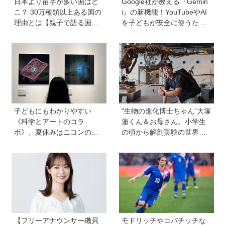
日本より苗字が多い国はど
Google社が教える『Gemin
こ？ 30万種類以上ある国の
i』の新機能！YouTubeやAI
理由とは【親子で語る国際
を子どもが安全に使うため
問題】
の便利機能、学習に役立つ
教育チャンネルなど、家庭
で使うポイントとは？
子どもにもわかりやすい
“生物の進化博士ちゃん”大塚
《科学とアートのコラ
蓮くん＆お母さん。小学生
ボ》。夏休みはニコンの特
の頃から解剖実験の世界に
別展示「ミクロの世界 」
入り、現代において恐竜に
へ！【高校生以下無料】
近いワニを研究。「興味の
種まきはエンタメから」
【フリーアナウンサー磯貝
モドリッチやコバチッチな