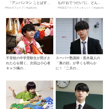
「アンパンマン ことばずか
もの“おてつだい”に、どん...
ん...
PR(セガフェイブ｜HugKum)
PR(花王アタックキュキュット｜Hugkum)
不登校の中学受験生が閉ざさ
スーパー塾講師・黒木蔵人の
れた心を開く。次回は小心者
「裏の顔」が早くも明らか
キャラ橘の...
に！「二月の...