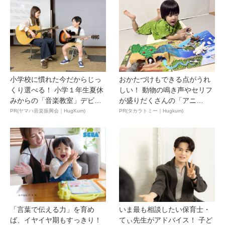
小学校に慣れた今だからじっ
おかたづけもできる点がうれ
くり選べる！ 小学１年生夏休
しい！ 動物の鳴き声やセリフ
みからの「音楽教室」デビ
が盛りだくさんの「アニ
ュ...
ア ...
PR(ヤマハ音楽振興会｜HugKum)
PR(タカラトミー｜Hugkum)
「言葉で伝える力」を育め
いま最も相談したい保育士・
ば、イヤイヤ期もすっきり！
てぃ先生がアドバイス！ 子ど