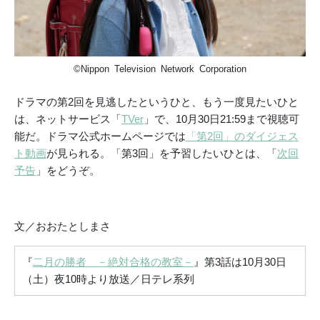
©Nippon Television Network Corporation
ドラマの第2回を見逃したというひと、もう一度見たいひと
は、ネットサービス「
TVer
」
で、10月30日21:59まで視聴可
能だ。ドラマ公式ホームページでは
「第2回」のダイジェス
ト動画
が見られる。「第3回」を予習したいひとは、「
次回
予告
」をどうぞ。
文／おおたとしまさ
『
二月の勝者 －絶対合格の教室
－
』第3話は10月30日
（土）夜10時より放送／日テレ系列