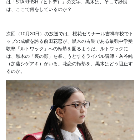
は「STARFISH（ヒトデ）」の文字。黒木は、そして紗良
は、ここで何をしているのか？
次回（10月30日）の放送では、桜花ゼミナール吉祥寺校でト
ップの成績を誇る前田花恋が、黒木の古巣である最強中学受
験塾「ルトワック」への転塾を図るようだ。ルトワックに
は、黒木の「裏の顔」を暴こうとするライバル講師・灰谷純
（加藤シゲアキ）がいる。花恋の転塾を、黒木はどう阻止す
るのか。