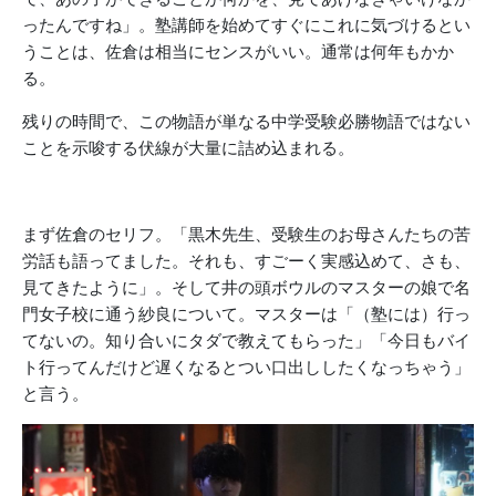
ったんですね」。塾講師を始めてすぐにこれに気づけるとい
うことは、佐倉は相当にセンスがいい。通常は何年もかか
る。
残りの時間で、この物語が単なる中学受験必勝物語ではない
ことを示唆する伏線が大量に詰め込まれる。
まず佐倉のセリフ。「黒木先生、受験生のお母さんたちの苦
労話も語ってました。それも、すごーく実感込めて、さも、
見てきたように」。そして井の頭ボウルのマスターの娘で名
門女子校に通う紗良について。マスターは「（塾には）行っ
てないの。知り合いにタダで教えてもらった」「今日もバイ
ト行ってんだけど遅くなるとつい口出ししたくなっちゃう」
と言う。