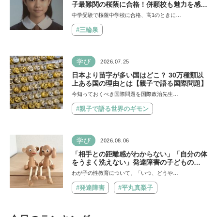
子最難関の桜蔭に合格！併願校も魅力を感じ
た渋渋に。母親の声かけは「睡眠が何より大
中学受験で桜蔭中学校に合格、高1のときに…
事」「勉強イヤならしなくていいよ」
#三輪泉
学び
2026.07.25
日本より苗字が多い国はどこ？ 30万種類以
上ある国の理由とは【親子で語る国際問題】
今知っておくべき国際問題を国際政治先生…
#親子で語る世界のギモン
学び
2026.08.06
「相手との距離感がわからない」「自分の体
をうまく洗えない」発達障害の子どもの
「性」に関する困りごと・性教育のポイント
わが子の性教育について、「いつ、どうや…
は？【『発達障害の子の性のルール』著者に
聞いた】
#発達障害
#平丸真梨子