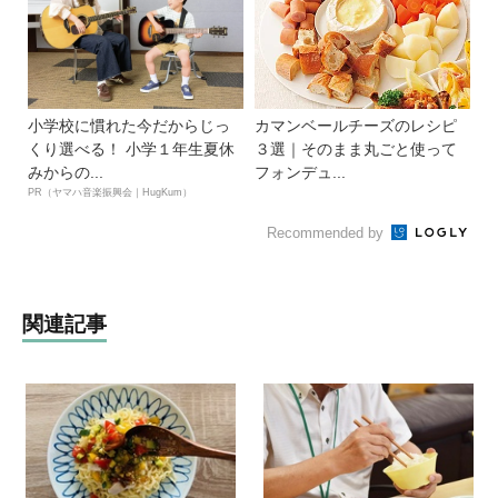
小学校に慣れた今だからじっ
カマンベールチーズのレシピ
くり選べる！ 小学１年生夏休
３選｜そのまま丸ごと使って
みからの...
フォンデュ...
PR（ヤマハ音楽振興会｜HugKum）
Recommended by
関連記事