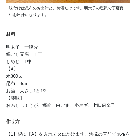
味付けは昆布のお出汁と、お酒だけです。明太子の塩気で丁度良
いお出汁になります。
材料
明太子 一腹分
絹ごし豆腐 １丁
しめじ 1株
【A】
水300㏄
昆布 4cm
お酒 大さじ1と1/2
【薬味】
おろししょうが、鰹節、白ごま、小ネギ、七味唐辛子
作り方
【1】鍋に【A】を入れて火にかけます。沸騰の直前で昆布を