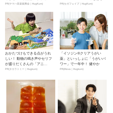
ュ...
ん...
PR(ヤマハ音楽振興会｜HugKum)
PR(セガフェイブ｜HugKum)
おかたづけもできる点がうれ
「イソジン®クリアうがい
しい！ 動物の鳴き声やセリフ
薬」といっしょに「うがいパ
が盛りだくさんの「アニ
ワー」で一年中！ 健やか
ア ...
PR(タカラトミー｜Hugkum)
PR(iNova｜Hugkum)