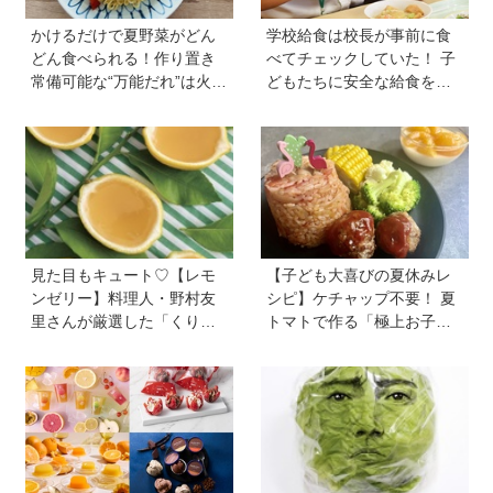
かけるだけで夏野菜がどん
学校給食は校長が事前に食
どん食べられる！作り置き
べてチェックしていた！ 子
常備可能な“万能だれ”は火を
どもたちに安全な給食を届
使わず便利【管理栄養士監
けるために…法律に基づい
修】
た「検食」の現場を取材
見た目もキュート♡【レモ
【子ども大喜びの夏休みレ
ンゼリー】料理人・野村友
シピ】ケチャップ不要！ 夏
里さんが厳選した「くり返
トマトで作る「極上お子様
しつくりたくなるレシピ」
ランチ」＆ジュースで簡単
から夏にピッタリなレシピ
「おまけゼリー」を料理
をピックアップ
家・川上ミホさんが直伝