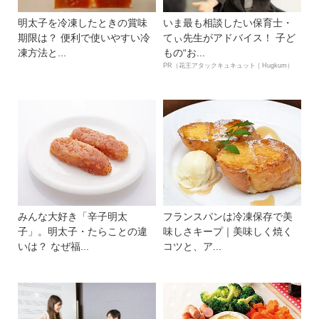
明太子を冷凍したときの賞味
いま最も相談したい保育士・
期限は？ 便利で使いやすい冷
てぃ先生がアドバイス！ 子ど
凍方法と...
もの“お...
PR（花王アタックキュキュット｜Hugkum）
みんな大好き「辛子明太
フランスパンは冷凍保存で美
子」。明太子・たらことの違
味しさキープ｜美味しく焼く
いは？ なぜ福...
コツと、ア...