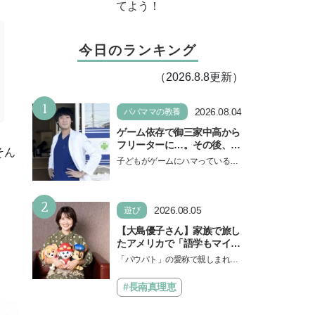
てよう！
今日のランキング
（2026.8.8更新）
1
2026.08.04
パパママの教養
ゲーム依存で御三家中高から
フリーターに…。その後、医
そん
学部へ逆転合格した現役医師
子どもがゲームにハマっている
が断言「ゲームの経験が受験
と、顔をしかめ、「やめなさ
勉強に役立った」そう考える
い！」という親御さんは多いでし
背景とは
2
ょう。中学受験を控えてい…
2026.08.05
遊び
【大島優子さん】家族で旅し
たアメリカで「語学もマイン
ドも！ 子どもの成長はすごか
「パウパト」の愛称で親しまれる
った」声優をつとめた映画
人気アニメ「パウ・パトロール」
『パウ・パトロール ザ・ダイ
の劇場版シリーズ第3弾、映画『パ
#長南真理恵
ノ・ムービー』ではあきらめ
ウ・パトロール ザ…
なければ何でもできると子ど