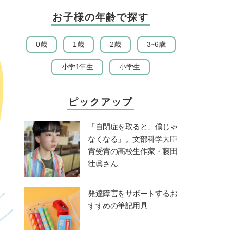
お子様の年齢で探す
0歳
1歳
2歳
3~6歳
小学1年生
小学生
ピックアップ
「自閉症を取ると、僕じゃ
なくなる」。文部科学大臣
賞受賞の高校生作家・藤田
壮眞さん
発達障害をサポートするお
すすめの筆記用具