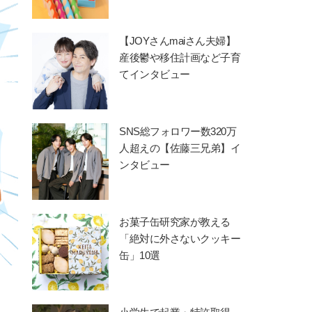
【JOYさんmaiさん夫婦】
産後鬱や移住計画など子育
てインタビュー
SNS総フォロワー数320万
人超えの【佐藤三兄弟】イ
ンタビュー
お菓子缶研究家が教える
「絶対に外さないクッキー
缶」10選