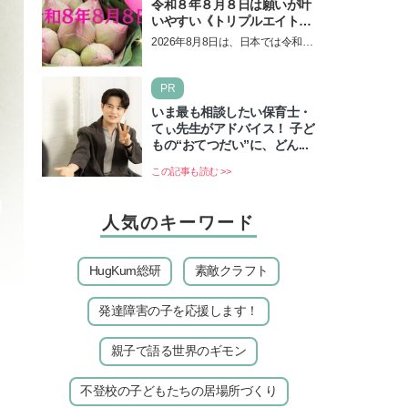
令和８年８月８日は願いが叶
いやすい《トリプルエイト》
の日！ 13日の獅子座の新月
2026年8月8日は、日本では令和8
＆皆既日食の影響にも注目
年8月8日の8並びの日になりま
す。そしてこの日は、「ライオン
PR
ズゲート」というとって…
いま最も相談したい保育士・
てぃ先生がアドバイス！ 子ど
もの“おてつだい”に、どん...
この記事も読む >>
人気のキーワード
HugKum総研
素敵クラフト
発達障害の子を応援します！
親子で語る世界のギモン
不登校の子どもたちの居場所づくり