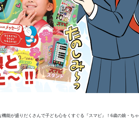
な機能が盛りだくさんで子ども心をくすぐる『スマピ』！6歳の娘・ち