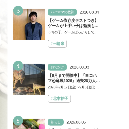
もに知ってほしい
3
2026.08.04
パパママの教養
【ゲーム依存度テストつき】
ゲームが上手い子は勉強もで
きる？御三家中高卒でゲーマ
うちの子、ゲームばっかりしてい
ーの医師・阿部智史さんが教
る、と悩み、「ゲーム禁止」を宣
えるゲームしながら受験で勝
言し、子どもとトラブルになる家
#三輪泉
つためのメソッド
庭は多いもの。でも…
4
2026.08.03
おでかけ
【9月まで開催中】「ヨコハ
マ恐竜展2026」過去26万人を
動員した恐竜展が9年ぶりに
2026年7月17日(金)〜9月6日(日)、
復活！ 夏休みのおでかけで楽
パシフィコ横浜 展示ホールAにて
しむポイントを完全ガイド
「ヨコハマ恐竜展2026〜恐竜の食
#北本祐子
卓大図鑑〜」が開催…
5
2026.08.06
暮らし