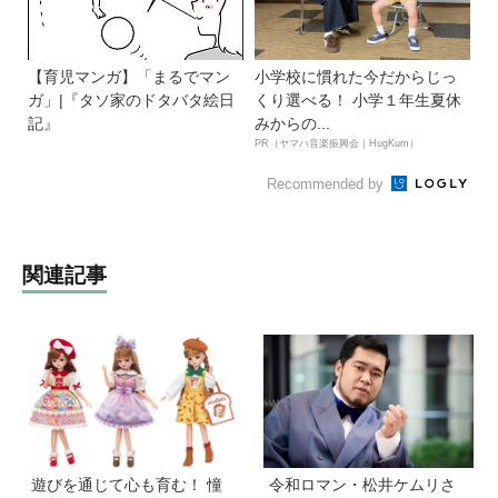
【育児マンガ】「まるでマン
小学校に慣れた今だからじっ
ガ」|『タソ家のドタバタ絵日
くり選べる！ 小学１年生夏休
記』
みからの...
PR（ヤマハ音楽振興会｜HugKum）
Recommended by
関連記事
遊びを通じて心も育む！ 憧
令和ロマン・松井ケムリさ