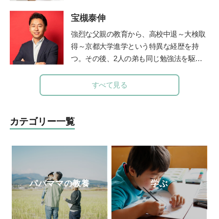
を光らせる』（主婦の友社）など多数。
ルのコンサルティングなども行う。 家族
宝槻泰伸
の時間に笑顔を増やすアナログ時計「funp
unclock」シリーズデザイナー。仕事と並
強烈な父親の教育から、高校中退～大検取
行して、モンテッソーリ教師の資格取得を
得～京都大学進学という特異な経歴を持
目ざして、モンテッソーリ教育理論を学び
つ。その後、2人の弟も同じ勉強法を駆使
直し中。
公式サイト
して高校中退~大検取得~京大入学を果た
す。大学卒業後、私立高校や職業訓練校で
すべて見る
の指導経験を経て、2012年に東京都三鷹市
で「子どもの好奇心に火をつける」学習を
テーマにした探究学舎を開校。５児の父。
カテゴリー一覧
その活動は「情熱大陸」(毎日放送)をはじ
めさまざまなメディアで取り上げられてい
る。著書に『勉強嫌いほどハマる勉強法
子どもが勝手に学びだす!!宝槻家のストー
リー活用術』(PHP研究所)、『探究学舎の
パパママの教養
学ぶ
スゴイ授業:子どもの好奇心が止まらない!
能力よりも興味を育てる探究メソッドのす
べて 元素編』(方丈社)、『強烈なオヤジが