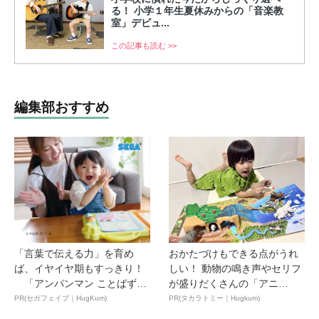
る！ 小学１年生夏休みからの「音楽教
室」デビュ...
この記事も読む >>
編集部おすすめ
「言葉で伝える力」を育め
おかたづけもできる点がうれ
ば、イヤイヤ期もすっきり！
しい！ 動物の鳴き声やセリフ
「アンパンマン ことばずか
が盛りだくさんの「アニ
ん...
ア ...
PR(セガフェイブ｜HugKum)
PR(タカラトミー｜Hugkum)