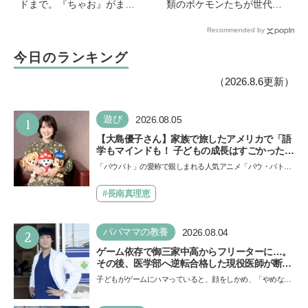
ドまで。『ちゃお』がまた
類のポケモンたちが世代を
もややってくれました！
超えて勢ぞろい
Recommended by
【『ちゃお』8月号ふろく】
今日のランキング
（2026.8.6更新）
1
遊び
2026.08.05
【大島優子さん】家族で旅したアメリカで「語
学もマインドも！ 子どもの成長はすごかった」
声優をつとめた映画『パウ・パトロール ザ・ダ
「パウパト」の愛称で親しまれる人気アニメ「パウ・パトロ
イノ・ムービー』ではあきらめなければ何でも
ール」の劇場版シリーズ第3弾、映画『パウ・パトロール
できると子どもに知ってほしい
ザ…
#長南真理恵
2
パパママの教養
2026.08.04
ゲーム依存で御三家中高からフリーターに…。
その後、医学部へ逆転合格した現役医師が断言
「ゲームの経験が受験勉強に役立った」そう考
子どもがゲームにハマっていると、顔をしかめ、「やめなさ
える背景とは
い！」という親御さんは多いでしょう。中学受験を控えて
い…