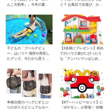
んこ大戦争』。今年の夏は
ぐ？ お風呂で水遊び、かき
球場でも！？ 子どもから大
氷づくりなど…保護者606人
人までファンがいるのはな
に聞いたアイデアを紹介！
ぜ？
【HugKum総研】
子どもの「プールデビュ
【3名様にプレゼント】初め
ー」はいつ？ 場所や用意し
てのハウス遊びにぴったり
たグッズ、今だから思う
な「アンパンマンはじめて
「こうすればよかった」エ
ハウス」が登場！ 楽しい音
ピソードを紹介《HugKum
と指先あそびが盛りだくさ
総研》
ん♪
本格仕様のバッグにすとぷ
【8/7～ハッピーセット】に
りのボイスビジュアルカー
「ポケモン」が登場！ 30種