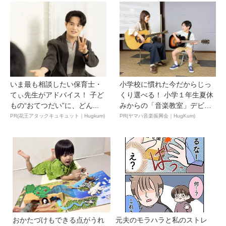
いま最も相談したい保育士・
小学校に慣れた今だからじっ
てぃ先生がアドバイス！ 子ど
くり選べる！ 小学１年生夏休
もの“おてつだい”に、どん...
みからの「音楽教室」デビ
ュ...
PR(花王アタックキュキュット｜Hugkum)
PR(ヤマハ音楽振興会｜HugKum)
おかたづけもできる点がうれ
元夫のモラハラと私のストレ