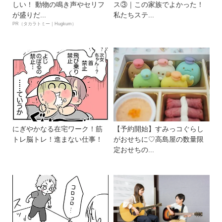
しい！ 動物の鳴き声やセリフ
ス③｜この家族でよかった！
が盛りだ...
私たちステ...
PR（タカラトミー｜Hugkum）
にぎやかなる在宅ワーク！筋
【予約開始】すみっコぐらし
トレ脳トレ！進まない仕事！
がおせちに♡高島屋の数量限
定おせちの...