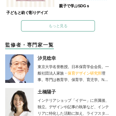
親子で学ぶSDGｓ
子どもと紡ぐ彩りデイズ
もっと見る
監修者・専門家一覧
汐見稔幸
東京大学名誉教授。日本保育学会会長。一
般社団法人家族・
保育デザイン研究所
理
事。専門は教育学、保育学、育児学。NHK
Eテレの『すくすく子育て』の出演でもお
土橋陽子
なじみ。保育者と保護者の交流誌『
エデュ
カーレ
』編集長。著書に『新装版 0～3歳
インテリアショップ「イデー」に所属後、
能力を育てる 好奇心を引き出す』（主婦
独立。デザインや記事の執筆など、インテ
の友社）、『3～6歳 能力を伸ばす 個性
リアに特化した活動に加え、ライフスタイ