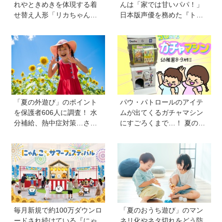
れやときめきを体現する着
んは「家では甘いパパ！」
せ替え人形「リカちゃん」
日本版声優を務めた『ト
と〝好き〟や〝夢〟を見つ
イ・ストーリー５』は「デ
けよう
ジタル機器と子どもの関わ
り方に悩むパパママに観て
ほしい。子どもが観ればお
もちゃへの気持ちが変わる
かも！？」
「夏の外遊び」のポイント
パウ・パトロールのアイテ
を保護者606人に調査！ 水
ムが出てくるガチャマシン
分補給、熱中症対策…さら
にすごろくまで…！ 夏のお
に「猛暑ならではの遊びア
うち遊びにもぴったりのア
イデア」も【HugKum総
イテムがいっぱい【雑誌
研】
『幼稚園』8・9月号付録】
毎月新規で約100万ダウンロ
「夏のおうち遊び」のマン
ードされ続けている『にゃ
ネリ化やネタ切れをどう防