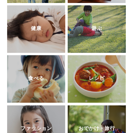
高校も塾も通わせずに3人の息子を京都大
学に放り込んだ話』(徳間書店)など。
http
s://tanqgakusha.jp/
健康
遊ぶ
食べる
レシピ
ファッション
おでかけ・旅行