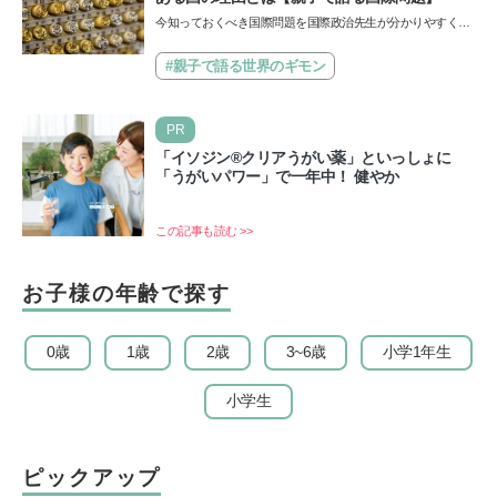
今知っておくべき国際問題を国際政治先生が分かりやすく解
説してくれる「親子で語る国際問題」。今回は、苗字の種
類…
#親子で語る世界のギモン
PR
「イソジン®クリアうがい薬」といっしょに
「うがいパワー」で一年中！ 健やか
この記事も読む >>
お子様の年齢で探す
0歳
1歳
2歳
3~6歳
小学1年生
小学生
ピックアップ