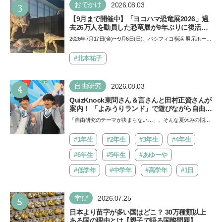
3
おでかけ
2026.08.03
【9月まで開催中】「ヨコハマ恐竜展2026」過
去26万人を動員した恐竜展が9年ぶりに復活！
夏休みのおでかけで楽しむポイントを完全ガイ
2026年7月17日(金)〜9月6日(日)、パシフィコ横浜 展示ホール
ド
Aにて「ヨコハマ恐竜展2026〜恐竜の食卓大図鑑〜」が開
催…
#北本祐子
4
自由研究
2026.08.03
QuizKnock東問さん＆言さんと田村正資さんが
案内！ 「よみうりランド」で遊びながら自由研
究が進む期間限定イベントが開催
「自由研究のテーマが決まらない…」。そんな夏休みの悩み
にヒントをくれるイベントが、よみうりランド「グッジョ
バ!!…
#1年生
#2年生
#3年生
#4年生
#6年生
#5年生
#あゆーや
#低学年
#中学年
#高学年
#1日
5
学び
2026.07.25
日本より苗字が多い国はどこ？ 30万種類以上
ある国の理由とは【親子で語る国際問題】