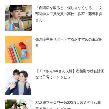
「自閉症を取ると、僕じゃなくなる」。文
部科学大臣賞受賞の高校生作家・藤田壮眞
さん
発達障害をサポートするおすすめの筆記用
具
【JOYさんmaiさん夫婦】産後鬱や移住計画
など子育てインタビュー
SNS総フォロワー数320万人超えの【佐藤
三兄弟】インタビュー