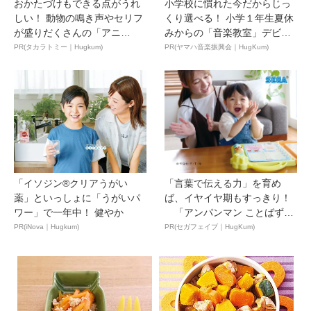
おかたづけもできる点がうれ
小学校に慣れた今だからじっ
しい！ 動物の鳴き声やセリフ
くり選べる！ 小学１年生夏休
が盛りだくさんの「アニ
みからの「音楽教室」デビ
ア ...
ュ...
PR(タカラトミー｜Hugkum)
PR(ヤマハ音楽振興会｜HugKum)
「イソジン®クリアうがい
「言葉で伝える力」を育め
薬」といっしょに「うがいパ
ば、イヤイヤ期もすっきり！
ワー」で一年中！ 健やか
「アンパンマン ことばずか
ん...
PR(iNova｜Hugkum)
PR(セガフェイブ｜HugKum)