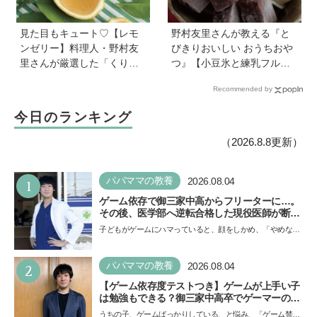
見た目もキュート♡【レモ
野村友里さんが教える『と
ンゼリー】料理人・野村友
びきりおいしい おうちおや
里さんが厳選した「くり返
つ』【小豆氷と練乳フルー
しつくりたくなるレシピ」
ツ氷】は暑い夏にぴった
Recommended by
から夏にピッタリなレシピ
り！ 小学生でもお手伝いで
をピックアップ
きる
今日のランキング
（2026.8.8更新）
1
パパママの教養
2026.08.04
ゲーム依存で御三家中高からフリーターに…。
その後、医学部へ逆転合格した現役医師が断言
「ゲームの経験が受験勉強に役立った」そう考
子どもがゲームにハマっていると、顔をしかめ、「やめなさ
える背景とは
い！」という親御さんは多いでしょう。中学受験を控えて
い…
2
パパママの教養
2026.08.04
【ゲーム依存度テストつき】ゲームが上手い子
は勉強もできる？御三家中高卒でゲーマーの医
師・阿部智史さんが教えるゲームしながら受験
うちの子、ゲームばっかりしている、と悩み、「ゲーム禁