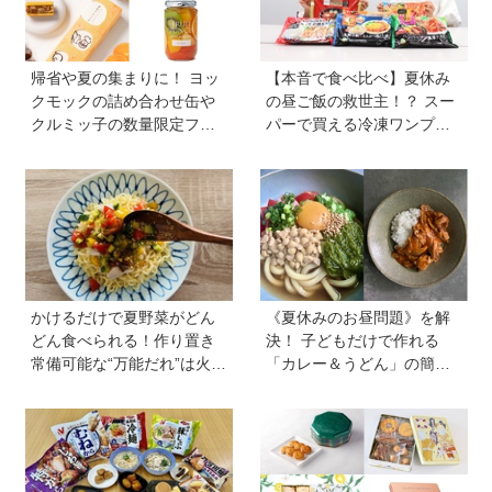
帰省や夏の集まりに！ ヨッ
【本音で食べ比べ】夏休み
クモックの詰め合わせ缶や
の昼ご飯の救世主！？ スー
クルミッ子の数量限定フレ
パーで買える冷凍ワンプレ
ーバーなど、絶対に喜ばれ
ート弁当をママたちが試
る「夏の手土産」８選
食！
かけるだけで夏野菜がどん
《夏休みのお昼問題》を解
どん食べられる！作り置き
決！ 子どもだけで作れる
常備可能な“万能だれ”は火を
「カレー＆うどん」の簡単
使わず便利【管理栄養士監
レシピ4選を料理家・川上ミ
修】
ホさんに聞いた