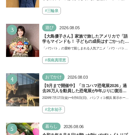
で勝つためのメソッド
止」を宣言し、子どもとトラブルになる家庭は多いもの。で
も…
#三輪泉
3
遊び
2026.08.05
【大島優子さん】家族で旅したアメリカで「語
学もマインドも！ 子どもの成長はすごかった」
声優をつとめた映画『パウ・パトロール ザ・ダ
「パウパト」の愛称で親しまれる人気アニメ「パウ・パトロ
イノ・ムービー』ではあきらめなければ何でも
ール」の劇場版シリーズ第3弾、映画『パウ・パトロール
できると子どもに知ってほしい
ザ…
#長南真理恵
4
おでかけ
2026.08.03
【9月まで開催中】「ヨコハマ恐竜展2026」過
去26万人を動員した恐竜展が9年ぶりに復活！
夏休みのおでかけで楽しむポイントを完全ガイ
2026年7月17日(金)〜9月6日(日)、パシフィコ横浜 展示ホール
ド
Aにて「ヨコハマ恐竜展2026〜恐竜の食卓大図鑑〜」が開
催…
#北本祐子
5
暮らし
2026.08.06