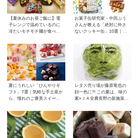
【夏休みのお昼ご飯に】電
お菓子缶研究家・中田ぷう
子レンジで温めているのに
さんが教える「絶対に外さ
冷たいモチモチ麺が食べら
ないクッキー缶」10選｜マ
れる！ ニチレイの冷凍麺シ
マ友や義実家への贈り物、
リーズを試してみた｜育ち
自分へのご褒美に！
盛りにおすすめプラス一品
も紹介♪
夏にうれしい「ひんやりギ
レタス売り場が藤原竜也の
フト」7選｜気軽な手土産か
顔一色に?! この夏は、味の
ら、憧れのご褒美スイーツ
素×ＪＡ全農長野の新施策
まで
で、フードロスを削減！ レ
タス料理の幅が広がる『レ
タス瞬間消滅レシピ』も便
利