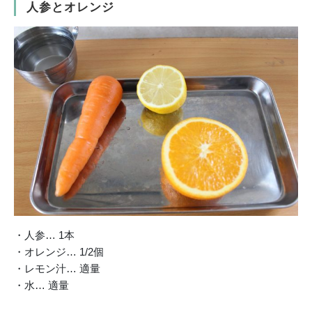
人参とオレンジ
・人参… 1本
・オレンジ… 1/2個
・レモン汁… 適量
・水… 適量