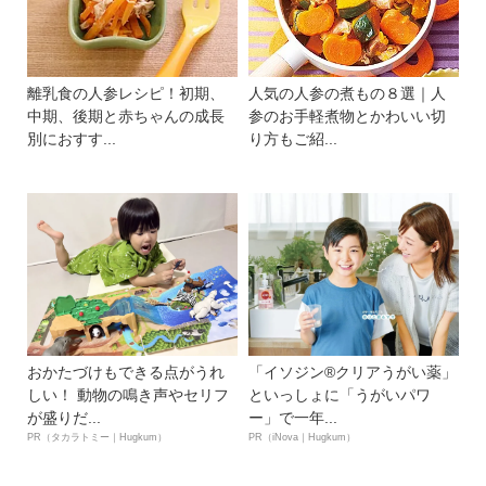
離乳食の人参レシピ！初期、
人気の人参の煮もの８選｜人
中期、後期と赤ちゃんの成長
参のお手軽煮物とかわいい切
別におすす...
り方もご紹...
おかたづけもできる点がうれ
「イソジン®クリアうがい薬」
しい！ 動物の鳴き声やセリフ
といっしょに「うがいパワ
が盛りだ...
ー」で一年...
PR（タカラトミー｜Hugkum）
PR（iNova｜Hugkum）