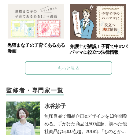
黒猫まな子の子育てあるある
弁護士が解説！子育て中のパ
漫画
パママに役立つ法律情報
もっと見る
監修者・専門家一覧
水谷妙子
無印良品で商品企画&デザインを13年間務
める。手がけた商品は500点超。調べた他
社商品は5,000点超。2018年「ものとかぞ