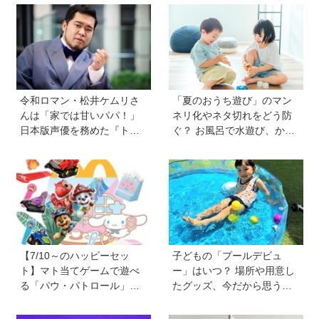
けよう
と指先あそびが盛りだくさ
ん♪
令和ロマン・松井ケムリさ
「夏のおうち遊び」のマン
んは「家では甘いパパ！」
ネリ化やネタ切れをどう防
日本版声優を務めた『ト
ぐ？ お風呂で水遊び、かき
イ・ストーリー５』は「デ
氷づくりなど…保護者606人
ジタル機器と子どもの関わ
に聞いたアイデアを紹介！
り方に悩むパパママに観て
【HugKum総研】
ほしい。子どもが観ればお
もちゃへの気持ちが変わる
かも！？」
【7/10～のハッピーセッ
子どもの「プールデビュ
ト】マト当てゲームで遊べ
ー」はいつ？ 場所や用意し
る「パウ・パトロール」＆
たグッズ、今だから思う
お店屋さんごっこができる
「こうすればよかった」エ
「シナモロール」が登場！
ピソードを紹介《HugKum