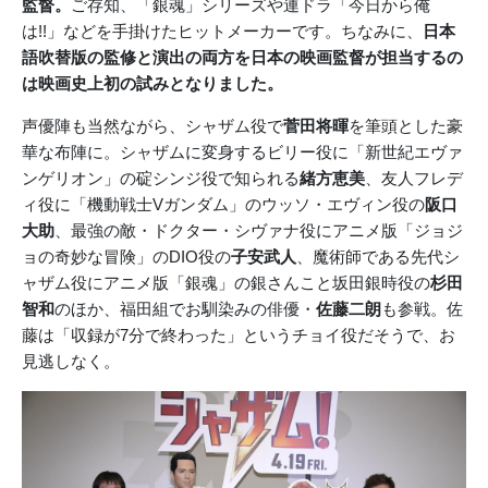
監督。
ご存知、「銀魂」シリーズや連ドラ「今日から俺
は!!」などを手掛けたヒットメーカーです。ちなみに、
日本
語吹替版の監修と演出の両方を日本の映画監督が担当するの
は映画史上初の試みとなりました。
声優陣も当然ながら、シャザム役で
菅田将暉
を筆頭とした豪
華な布陣に。シャザムに変身するビリー役に「新世紀エヴァ
ンゲリオン」の碇シンジ役で知られる
緒方恵美
、友人フレデ
ィ役に「機動戦士Vガンダム」のウッソ・エヴィン役の
阪口
大助
、最強の敵・ドクター・シヴァナ役にアニメ版「ジョジ
ョの奇妙な冒険」のDIO役の
子安武人
、魔術師である先代シ
ャザム役にアニメ版「銀魂」の銀さんこと坂田銀時役の
杉田
智和
のほか、福田組でお馴染みの俳優・
佐藤二朗
も参戦。佐
藤は「収録が7分で終わった」というチョイ役だそうで、お
見逃しなく。