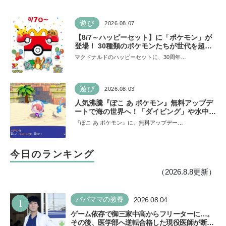
遊び
2026.08.07
【8/7～ハッピーセット】に「ポケモン」が
登場！ 30種類のポケモンたちが世代を超え
て勢ぞろい
マクドナルドのハッピーセットに、30周年…
遊び
2026.08.03
人気沸騰『ぽこ あ ポケモン』無料アップデ
ートで海の世界へ！「ダイビング」や水中の
街づくりが楽しめる追加コンテンツも登場
『ぽこ あ ポケモン』に、無料アップデー…
今日のランキング
（2026.8.8更新）
1
パパママの教養
2026.08.04
ゲーム依存で御三家中高からフリーターに…。
その後、医学部へ逆転合格した現役医師が断言