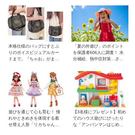
本格仕様のバッグにすとぷ
「夏の外遊び」のポイント
りのボイスビジュアルカー
を保護者606人に調査！ 水
ドまで。『ちゃお』がまた
分補給、熱中症対策…さら
もややってくれました！
に「猛暑ならではの遊びア
【『ちゃお』8月号ふろく】
イデア」も【HugKum総
研】
遊びを通じて心も育む！ 憧
【3名様にプレゼント】初め
れやときめきを体現する着
てのハウス遊びにぴったり
せ替え人形「リカちゃん」
な「アンパンマンはじめて
と〝好き〟や〝夢〟を見つ
ハウス」が登場！ 楽しい音