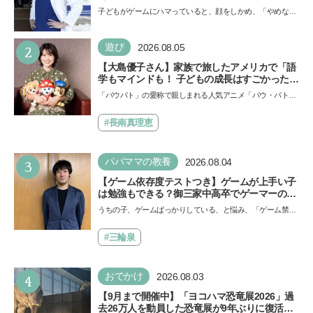
「ゲームの経験が受験勉強に役立った」そう考
子どもがゲームにハマっていると、顔をしかめ、「やめなさ
える背景とは
い！」という親御さんは多いでしょう。中学受験を控えて
い…
2
遊び
2026.08.05
【大島優子さん】家族で旅したアメリカで「語
学もマインドも！ 子どもの成長はすごかった」
声優をつとめた映画『パウ・パトロール ザ・ダ
「パウパト」の愛称で親しまれる人気アニメ「パウ・パトロ
イノ・ムービー』ではあきらめなければ何でも
ール」の劇場版シリーズ第3弾、映画『パウ・パトロール
できると子どもに知ってほしい
ザ…
#長南真理恵
3
パパママの教養
2026.08.04
【ゲーム依存度テストつき】ゲームが上手い子
は勉強もできる？御三家中高卒でゲーマーの医
師・阿部智史さんが教えるゲームしながら受験
うちの子、ゲームばっかりしている、と悩み、「ゲーム禁
で勝つためのメソッド
止」を宣言し、子どもとトラブルになる家庭は多いもの。で
も…
#三輪泉
4
おでかけ
2026.08.03
【9月まで開催中】「ヨコハマ恐竜展2026」過
去26万人を動員した恐竜展が9年ぶりに復活！