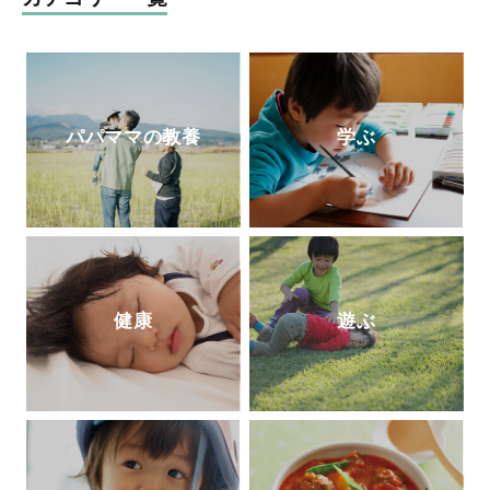
家＆保育士「ゆっこせんせい」の『
布育®
のすすめ～ちゃんと遊べばちゃんと育つ
』
パパママの教養
学ぶ
健康
遊ぶ