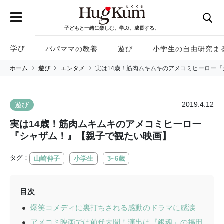
子どもと一緒に楽しむ、学ぶ、成長する。
学び
パパママの教養
遊び
小学生の自由研究ま
ホーム
遊び
エンタメ
実は14歳！筋肉ムキムキのアメコミヒーロー
2019.4.12
遊び
実は14歳！筋肉ムキムキのアメコミヒーロー
『シャザム！』【親子で観たい映画】
タグ：
山崎伸子
小学生
3~6歳
目次
爆笑コメディに裏打ちされる感動のドラマに感涙
アメコミ映画では前代未聞！演出は『銀魂』の福田