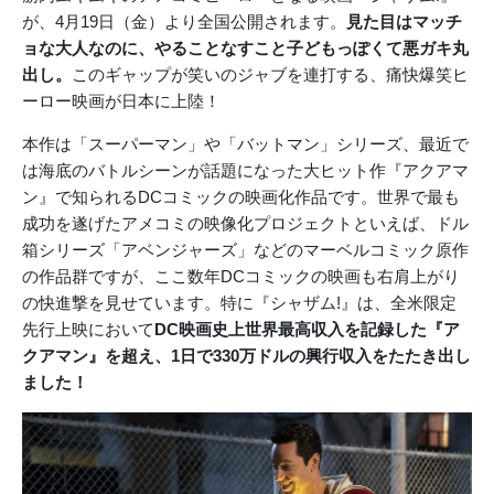
が、4月19日（金）より全国公開されます。
見た目はマッチ
ョな大人なのに、やることなすこと子どもっぽくて悪ガキ丸
出し。
このギャップが笑いのジャブを連打する、痛快爆笑ヒ
ーロー映画が日本に上陸！
本作は「スーパーマン」や「バットマン」シリーズ、最近で
は海底のバトルシーンが話題になった大ヒット作『アクアマ
ン』で知られるDCコミックの映画化作品です。世界で最も
成功を遂げたアメコミの映像化プロジェクトといえば、ドル
箱シリーズ「アベンジャーズ」などのマーベルコミック原作
の作品群ですが、ここ数年DCコミックの映画も右肩上がり
の快進撃を見せています。特に『シャザム!』は、全米限定
先行上映において
DC映画史上世界最高収入を記録した『ア
クアマン』を超え、1日で330万ドルの興行収入をたたき出し
ました！