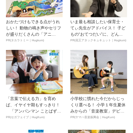
おかたづけもできる点がうれ
いま最も相談したい保育士・
しい！ 動物の鳴き声やセリフ
てぃ先生がアドバイス！ 子ど
が盛りだくさんの「アニ
もの“おてつだい”に、どん...
ア ...
PR(タカラトミー｜Hugkum)
PR(花王アタックキュキュット｜Hugkum)
「言葉で伝える力」を育め
小学校に慣れた今だからじっ
ば、イヤイヤ期もすっきり！
くり選べる！ 小学１年生夏休
「アンパンマン ことばずか
みからの「音楽教室」デビ
ん...
ュ...
PR(セガフェイブ｜HugKum)
PR(ヤマハ音楽振興会｜HugKum)