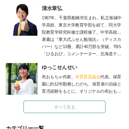
く」を起業し、個人宅や店舗などの整理収
清水章弘
納サービスやお片づけ講座を行うかたわ
ら、雑誌やWebでも活動中。フォロワー5.
1987
年、千葉県船橋市生まれ。私立海城中
1万人を超えるInstagramでは、マネしやす
学高校、東京大学教育学部を経て、同大学
い整理収納アイデアやモノ選び情報を発信
院教育学研究科修士課程修了。中学高校時
中。7歳4歳2歳の3児の母。
代に生徒会長、サッカー部、応援団長、文
著書は『東大式ふせん勉強法』（ディスカ
http://taekomizutani.com/
化祭実行委員などを経験しながら東京大学
バー）など
13
冊。累計
40
万部を突破。
TBS
Instagram
に現役で合格。自身の時間の使い方や効率
「ひるおび」コメンテーター、北海道テレ
的な勉強法を体系化し、東京・京都・大阪
ビ「イチモニ！」などに出演。朝日新聞・
ゆっこせんせい
で「勉強のやり方」を教える塾プラスティ
朝日小学生新聞で執筆・連載中。
ABC
ラジ
ーを起業。創業以来、公教育支援を続けて
オで「清水章弘の合格への道」を毎週金曜
布おもちゃ作家。
布育普及協会
代表。保育
おり、青森県三戸町教育委員会の学習アド
夕方
5
時から放送中（エリア外でも「
radiko
園に約12年勤務したのち、保育者の目線と
バイザー等を務めてきた。
」の有料サービスで聴取できます）。
育児経験をもとに、オリジナルの布おもち
ゃを製作。手作りキットのお店「ゆっこ・
とい」を立ち上げ、保育者を対象にした
すべて見る
「保育セミナー」や子育て中のお母さん、
お父さんを対象にした「布おもちゃ講座」
で講師として活躍している。布おもちゃ作
カテゴリー一覧