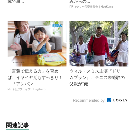
載で超...
みからの...
PR（ヤマハ音楽振興会｜HugKum）
「言葉で伝える力」を育め
ウィル・スミス主演『ドリー
ば、イヤイヤ期もすっきり！
ムプラン』、テニス未経験の
「アンパン...
父親が“俺...
PR（セガフェイブ｜HugKum）
Recommended by
関連記事