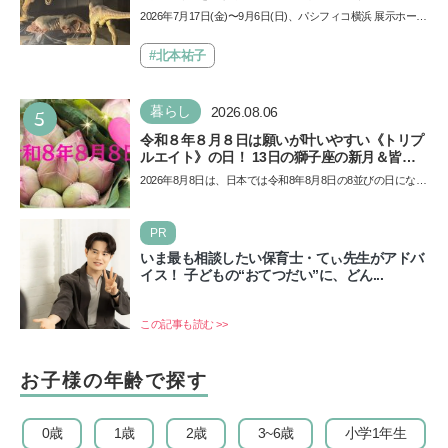
夏休みのおでかけで楽しむポイントを完全ガイ
2026年7月17日(金)〜9月6日(日)、パシフィコ横浜 展示ホール
ド
Aにて「ヨコハマ恐竜展2026〜恐竜の食卓大図鑑〜」が開
催…
#北本祐子
5
暮らし
2026.08.06
令和８年８月８日は願いが叶いやすい《トリプ
ルエイト》の日！ 13日の獅子座の新月＆皆既
日食の影響にも注目
2026年8月8日は、日本では令和8年8月8日の8並びの日になり
ます。そしてこの日は、「ライオンズゲート」というとっ
て…
PR
いま最も相談したい保育士・てぃ先生がアドバ
イス！ 子どもの“おてつだい”に、どん...
この記事も読む >>
お子様の年齢で探す
0歳
1歳
2歳
3~6歳
小学1年生