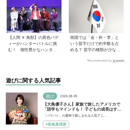
新しい「ほんのハッピーセ
総研》
ット」にも注目
【人間 ✕ 角獣】の異色バデ
韓国では「金・朴・李」と
ィーがハンターバトルに挑
いう苗字だけで約半数を占
む！ 個性豊かなハンター
める？ 苗字の種類が少ない
が続々登場の「PROJECT
のはなぜ？ 【親子で語る国
Recommended by
R.E.D.」第２弾『角醒(かく
際問題】
せい)ハンターオメガホー
ン』が放送開始！
遊びに関する人気記事
遊び
2026.08.05
【大島優子さん】家族で旅したアメリカで
「語学もマインドも！ 子どもの成長はすご
かった」声優をつとめた映画『パウ・パトロ
「パウパト」の愛称で親しまれる人気アニ…
ール ザ・ダイノ・ムービー』ではあきらめ
なければ何でもできると子どもに知ってほし
#長南真理恵
い