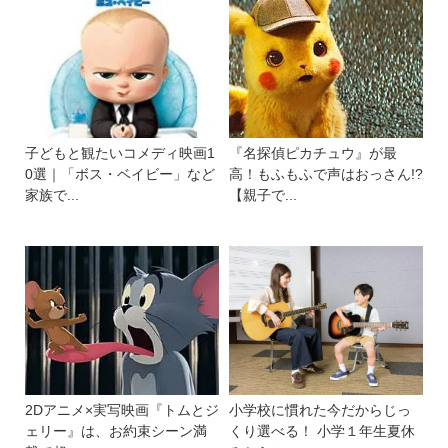
子どもと観たいコメディ映画1
『名探偵ピカチュウ』が最
0選｜「ボス・ベイビー」など
高！もふもふで声はおっさん!?
家族で...
【親子で...
2Dアニメ×実写映画『トムとジ
小学校に慣れた今だからじっ
ェリー』は、お約束シーン満
くり選べる！ 小学１年生夏休