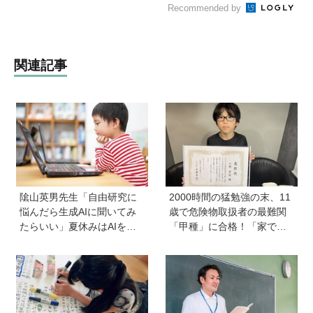
Recommended by
関連記事
隂山英男先生「自由研究に
2000時間の猛勉強の末、11
悩んだら生成AIに聞いてみ
歳で危険物取扱者の最難関
たらいい」夏休みはAIを活
「甲種」に合格！「家で両
用して主体的に楽しんで、
親が勉強する姿を見て、僕
今しかできないことをして
もやらなきゃと思った」
ほしい