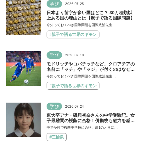
学び
2026.07.25
日本より苗字が多い国はどこ？ 30万種類以
上ある国の理由とは【親子で語る国際問題】
今知っておくべき国際問題を国際政治先生…
#親子で語る世界のギモン
学び
2026.07.10
モドリッチやコバチッチなど、クロアチアの
名前に「ッチ」や「ッジ」が付くのはなぜ？
【親子で語る国際問題】
今知っておくべき国際問題を国際政治先生…
#親子で語る世界のギモン
学び
2026.07.24
東大卒アナ・磯貝初奈さんの中学受験記。女
子最難関の桜蔭に合格！併願校も魅力を感じ
た渋渋に。母親の声かけは「睡眠が何より大
中学受験で桜蔭中学校に合格、高1のときに…
事」「勉強イヤならしなくていいよ」
#三輪泉