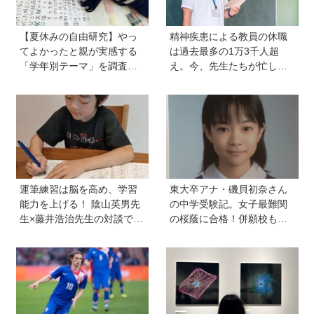
【夏休みの自由研究】やっ
精神疾患による教員の休職
てよかったと親が実感する
は過去最多の1万3千人超
「学年別テーマ」を調査！
え。今、先生たちが忙しす
かかった日数、リアルな失
ぎるのはなぜ？【保護者が
敗談、親のサポートも≪Hu
知っておきたい学校のリア
gKum総研≫
ル】
運筆練習は脳を高め、学習
東大卒アナ・磯貝初奈さん
能力を上げる！ 陰山英男先
の中学受験記。女子最難関
生×藤井浩治先生の対談でわ
の桜蔭に合格！併願校も魅
かった驚きの事実。『1年生
力を感じた渋渋に。母親の
のかん字運筆ドリル』は字
声かけは「睡眠が何より大
形も覚えられる
事」「勉強イヤならしなく
ていいよ」