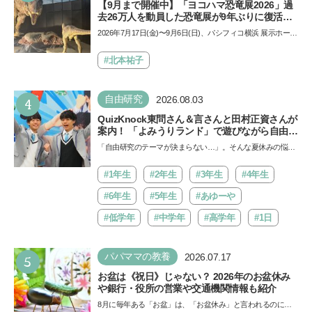
【9月まで開催中】「ヨコハマ恐竜展2026」過
去26万人を動員した恐竜展が9年ぶりに復活！
夏休みのおでかけで楽しむポイントを完全ガイ
2026年7月17日(金)〜9月6日(日)、パシフィコ横浜 展示ホール
ド
Aにて「ヨコハマ恐竜展2026〜恐竜の食卓大図鑑〜」が開
催…
#北本祐子
4
自由研究
2026.08.03
QuizKnock東問さん＆言さんと田村正資さんが
案内！ 「よみうりランド」で遊びながら自由研
究が進む期間限定イベントが開催
「自由研究のテーマが決まらない…」。そんな夏休みの悩み
にヒントをくれるイベントが、よみうりランド「グッジョ
バ!!…
#1年生
#2年生
#3年生
#4年生
#6年生
#5年生
#あゆーや
#低学年
#中学年
#高学年
#1日
5
パパママの教養
2026.07.17
お盆は《祝日》じゃない？ 2026年のお盆休み
や銀行・役所の営業や交通機関情報も紹介
8月に毎年ある「お盆」は、「お盆休み」と言われるのに祝