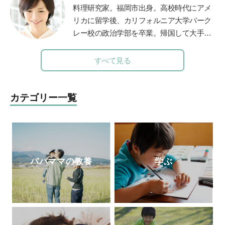
で2500人が受講。
児童文化財としての絵本の魅力を学生に伝
料理研究家。福岡市出身。高校時代にアメ
えている。
鎌倉女子大学短期大学部非常勤
リカに留学後、カリフォルニア大学バーク
講師など、幅広く活躍。著書に『0～5歳
レー校の政治学部を卒業。帰国して大手広
子どもを育てる「読み聞かせ」実践ガイ
告代理店に勤務しながら料理本を出版。退
ド』『子どもを育てる0歳・1歳・2歳児に
職後は「なるほど！エージェント」を立ち
すべて見る
ぴったりの絵本』（共に小学館）がある。
上げ、料理家としても、テレビや雑誌など
で幅広く活躍中。現在は英話学習アプリ開
発「
カラオケEnglish
」なども手がける。
カテゴリー一覧
『19時から作るごはん』『行正り香のイン
テリア』（ともに講談社）など、著書は50
冊以上。また、献立づくりの悩みを解決す
るアプリ「今夜の献立、どうしよう？」で
レシピ提案やコラムや料理のコツを動画で
パパママの教養
学ぶ
配信している。
http://fooddays.jp/