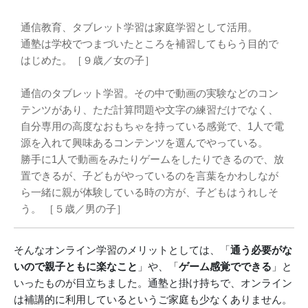
通信教育、タブレット学習は家庭学習として活用。
通塾は学校でつまづいたところを補習してもらう目的で
はじめた。［９歳／女の子］
通信のタブレット学習。その中で動画の実験などのコン
テンツがあり、ただ計算問題や文字の練習だけでなく、
自分専用の高度なおもちゃを持っている感覚で、1人で電
源を入れて興味あるコンテンツを選んでやっている。
勝手に1人で動画をみたりゲームをしたりできるので、放
置できるが、子どもがやっているのを言葉をかわしなが
ら一緒に親が体験している時の方が、子どもはうれしそ
う。 ［５歳／男の子］
そんなオンライン学習のメリットとしては、「
通う必要がな
いので親子ともに楽なこと
」や、「
ゲーム感覚でできる
」と
いったものが目立ちました。通塾と掛け持ちで、オンライン
は補講的に利用しているというご家庭も少なくありません。