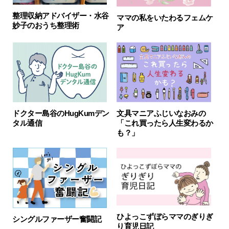
整理収納アドバイザー・水谷
ママの私をいたわるフェムケ
妙子のおうち整理術
ア
ドクター島谷のHugKumデン
文具マニアふじいなおみの
タル通信
「これ買ったら人生変わるか
も？」
ひよっこずぼらママのぎりぎ
シングルファーザー奮闘記
り育児日記