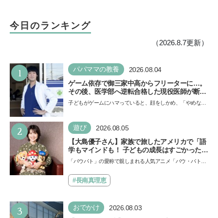
今日のランキング
（2026.8.7更新）
1
パパママの教養
2026.08.04
ゲーム依存で御三家中高からフリーターに…。
その後、医学部へ逆転合格した現役医師が断言
「ゲームの経験が受験勉強に役立った」そう考
子どもがゲームにハマっていると、顔をしかめ、「やめなさ
える背景とは
い！」という親御さんは多いでしょう。中学受験を控えて
い…
2
遊び
2026.08.05
【大島優子さん】家族で旅したアメリカで「語
学もマインドも！ 子どもの成長はすごかった」
声優をつとめた映画『パウ・パトロール ザ・ダ
「パウパト」の愛称で親しまれる人気アニメ「パウ・パトロ
イノ・ムービー』ではあきらめなければ何でも
ール」の劇場版シリーズ第3弾、映画『パウ・パトロール
できると子どもに知ってほしい
ザ…
#長南真理恵
3
おでかけ
2026.08.03