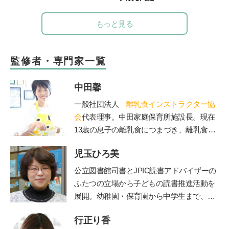
もっと見る
監修者・専門家一覧
中田馨
一般社団法人
離乳食インストラクター協
会
代表理事。中田家庭保育所施設長。現在
13歳の息子の離乳食につまづき、離乳食を
学び始める。「赤ちゃんもママも50点を目
児玉ひろ美
標」をモットーに、20年の保育士としての
経験を生かしながら赤ちゃんとママに寄り
公立図書館司書とJPIC読書アドバイザーの
添う、和食を大切にした「和の離乳食」を
ふたつの立場から子どもの読書推進活動を
伝えている。保育、講演、執筆などの分野
展開。幼稚園・保育園から中学生まで、お
で活動中。自身が開催する離乳食インスト
話し会やブックトークの実践とともに、成
ラクター協会2級・1級・養成講座はこれま
行正り香
人への講座や講演を行う。近年は大学にて