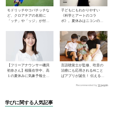
モドリッチやコバチッチな
子どもにもわかりやすい
ど、クロアチアの名前に
《科学とアートのコラ
「ッチ」や「ッジ」が付く
ボ》。夏休みはニコンの特
のはなぜ？【親子で語る国
別展示「ミクロの世界 」
際問題】
へ！【高校生以下無料】
【フリーアナウンサー磯貝
言語聴覚士が監修、吃音の
初奈さん】桜蔭在学中、高
治療にも応用されるAIこと
１の夏休みに気象予報士試
ばアプリが誕生！ 伝える力
験に合格！現在も東大大学
を育み、親子の会話を楽し
Recommended by
院で「学ぶ楽しさ」をずっ
める「ことたね」の魅力と
と持ち続ける秘訣とは。親
は
も「楽しい」をバックアッ
学びに関する人気記事
プする方法も