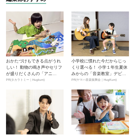
おかたづけもできる点がうれ
小学校に慣れた今だからじっ
しい！ 動物の鳴き声やセリフ
くり選べる！ 小学１年生夏休
が盛りだくさんの「アニ
みからの「音楽教室」デビ
ア ...
ュ...
PR(タカラトミー｜Hugkum)
PR(ヤマハ音楽振興会｜HugKum)