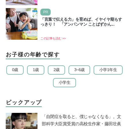
日ではないのでしょうか？ 当記事では、まずは2026年のお
盆…
PR
「言葉で伝える力」を育めば、イヤイヤ期もす
っきり！ 「アンパンマン ことばずかん...
この記事も読む >>
お子様の年齢で探す
0歳
1歳
2歳
3~6歳
小学1年生
小学生
ピックアップ
「自閉症を取ると、僕じゃなくなる」。文
部科学大臣賞受賞の高校生作家・藤田壮眞