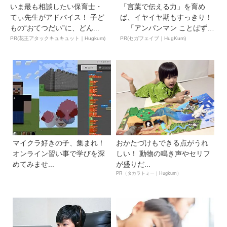
いま最も相談したい保育士・
「言葉で伝える力」を育め
てぃ先生がアドバイス！ 子ど
ば、イヤイヤ期もすっきり！
もの“おてつだい”に、どん...
「アンパンマン ことばずか
ん...
PR(花王アタックキュキュット｜Hugkum)
PR(セガフェイブ｜HugKum)
マイクラ好きの子、集まれ！
おかたづけもできる点がうれ
オンライン習い事で学びを深
しい！ 動物の鳴き声やセリフ
めてみませ...
が盛りだ...
PR（タカラトミー｜Hugkum）