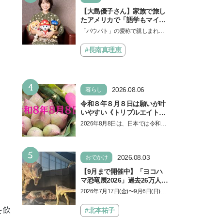
【大島優子さん】家族で旅し
たアメリカで「語学もマイン
ドも！ 子どもの成長はすごか
「パウパト」の愛称で親しまれる
った」声優をつとめた映画
人気アニメ「パウ・パトロール」
『パウ・パトロール ザ・ダイ
の劇場版シリーズ第3弾、映画『パ
#長南真理恵
ノ・ムービー』ではあきらめ
ウ・パトロール ザ…
なければ何でもできると子ど
もに知ってほしい
4
2026.08.06
暮らし
令和８年８月８日は願いが叶
いやすい《トリプルエイト》
の日！ 13日の獅子座の新月
2026年8月8日は、日本では令和8
＆皆既日食の影響にも注目
年8月8日の8並びの日になりま
す。そしてこの日は、「ライオン
5
ズゲート」というとって…
2026.08.03
おでかけ
【9月まで開催中】「ヨコハ
マ恐竜展2026」過去26万人を
動員した恐竜展が9年ぶりに
2026年7月17日(金)〜9月6日(日)、
復活！ 夏休みのおでかけで楽
パシフィコ横浜 展示ホールAにて
しむポイントを完全ガイド
「ヨコハマ恐竜展2026〜恐竜の食
を飲
#北本祐子