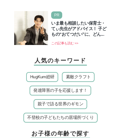
卓大図鑑〜」が開催…
PR
いま最も相談したい保育士・
てぃ先生がアドバイス！ 子ど
もの“おてつだい”に、どん...
この記事も読む >>
人気のキーワード
HugKum総研
素敵クラフト
発達障害の子を応援します！
親子で語る世界のギモン
不登校の子どもたちの居場所づくり
お子様の年齢で探す