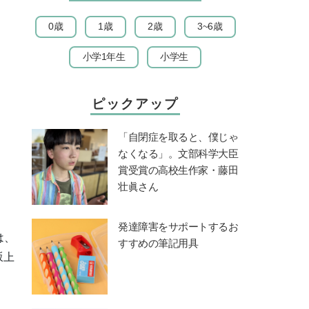
0歳
1歳
2歳
3~6歳
小学1年生
小学生
ピックアップ
「自閉症を取ると、僕じゃ
なくなる」。文部科学大臣
賞受賞の高校生作家・藤田
壮眞さん
発達障害をサポートするお
は、
すすめの筆記用具
坂上