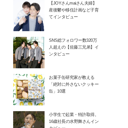
【JOYさんmaiさん夫婦】
産後鬱や移住計画など子育
てインタビュー
SNS総フォロワー数320万
人超えの【佐藤三兄弟】イ
ンタビュー
お菓子缶研究家が教える
「絶対に外さないクッキー
缶」10選
小学生で起業・特許取得。
16歳社長の水野舞さんイン