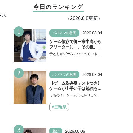
今日のランキング
やス
（2026.8.8更新）
。
1
2026.08.04
パパママの教養
ゲーム依存で御三家中高から
フリーターに…。その後、医
学部へ逆転合格した現役医師
子どもがゲームにハマっている
が断言「ゲームの経験が受験
と、顔をしかめ、「やめなさ
勉強に役立った」そう考える
い！」という親御さんは多いでし
背景とは
2
ょう。中学受験を控えてい…
2026.08.04
パパママの教養
【ゲーム依存度テストつき】
ゲームが上手い子は勉強もで
きる？御三家中高卒でゲーマ
うちの子、ゲームばっかりしてい
ーの医師・阿部智史さんが教
る、と悩み、「ゲーム禁止」を宣
えるゲームしながら受験で勝
言し、子どもとトラブルになる家
#三輪泉
つためのメソッド
庭は多いもの。でも…
3
2026.08.05
遊び