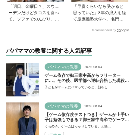
「明日、金曜日？」スウェ
「早慶くらいなら受かると
ーデンだけどタコスを食べ
思っていた」8年の浪人を経
て、ソファでのんびり。小
て慶應義塾大学へ。名門・
さな楽しみを待つ週末時間
巣鴨高校を高3で退学…中学
Recommended by
【北欧パパと日本で子育てv
受験の反動からゲーム依存
ol.23】
症に。成績急降下から“いい
大学に入る”までの道のり
パパママの教養に関する人気記事
【慶應生よしださん｜前
編】
パパママの教養
2026.08.04
ゲーム依存で御三家中高からフリーター
に…。その後、医学部へ逆転合格した現役医
師が断言「ゲームの経験が受験勉強に役立っ
子どもがゲームにハマっていると、顔をし…
た」そう考える背景とは
パパママの教養
2026.08.04
【ゲーム依存度テストつき】ゲームが上手い
子は勉強もできる？御三家中高卒でゲーマー
の医師・阿部智史さんが教えるゲームしなが
うちの子、ゲームばっかりしている、と悩…
ら受験で勝つためのメソッド