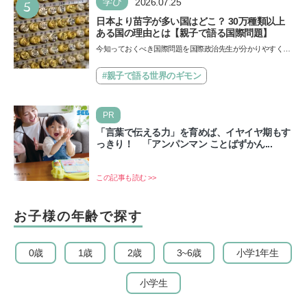
5
学び
2026.07.25
日本より苗字が多い国はどこ？ 30万種類以上
ある国の理由とは【親子で語る国際問題】
今知っておくべき国際問題を国際政治先生が分かりやすく解
説してくれる「親子で語る国際問題」。今回は、苗字の種
類…
#親子で語る世界のギモン
PR
「言葉で伝える力」を育めば、イヤイヤ期もす
っきり！ 「アンパンマン ことばずかん...
この記事も読む >>
お子様の年齢で探す
0歳
1歳
2歳
3~6歳
小学1年生
小学生