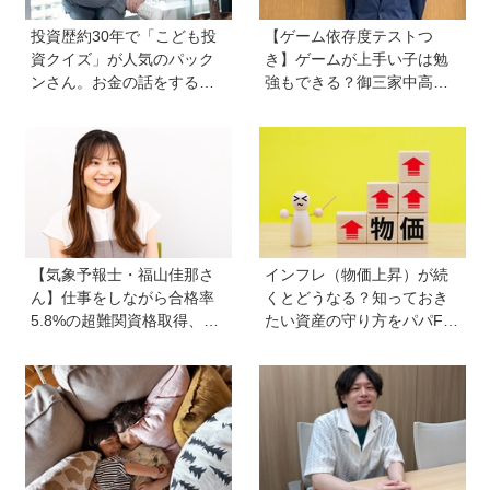
投資歴約30年で「こども投
【ゲーム依存度テストつ
資クイズ」が人気のパック
き】ゲームが上手い子は勉
ンさん。お金の話をするの
強もできる？御三家中高卒
に早すぎることはない！ 子
でゲーマーの医師・阿部智
どもも正しい節約、投資方
史さんが教えるゲームしな
法を知ってほしい
がら受験で勝つためのメソ
ッド
【気象予報士・福山佳那さ
インフレ（物価上昇）が続
ん】仕事をしながら合格率
くとどうなる？知っておき
5.8%の超難関資格取得、さ
たい資産の守り方をパパFP
らに東大大学院へ。「安心
が解説
できる場所」をつくってく
れた両親のもとで挑戦し続
ける心が育った