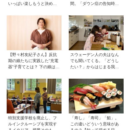
いっぱい楽しもうと決め
間。「ダウン症の告知時は
た！」母の関本里絵さんに
目の前が真っ暗に」それで
訊く子どもの人生の輝かせ
も前に進めた理由は…？ 古
方
代・宇宙文字のような《mar
ina-moji》が人気！
【野々村友紀子さん】反抗
スウェーデン人の夫はなん
期の娘たちに実践した“充電
でも聞いてくる。「どうし
器”子育てとは？ 下の娘は小
たい？」からはじまる我が
4のときに「今日から反抗期
家【北欧パパと日本で子育
入りまーす」と宣言！
て vol.24】
特別支援学校を廃止し、フ
「寿し」「寿司」「鮨」。
ルインクルーシブを実現す
この違いどういう意味があ
るイタリア。授業そのもの
るの？【知って得する日本