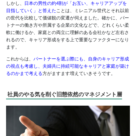
しかし、
日本の男性の約4割が「お互い、キャリアアップを
目指していく」と答えた
ことは、ミレニアル世代とそれ以前
の世代を比較して価値観の変遷が伺えました。確かに、パー
トナーの働き方や所属する企業の文化などで、どれくらい柔
軟に働けるか、家庭との両立に理解のある会社かなど左右さ
れるので、キャリア形成をする上で重要なファクターになり
ます。
これからは、
パートナーを選ぶ際にも、自身のキャリア形成
の視点も考慮し、夫婦共に持続可能なキャリアと家庭が築け
るのかまで考える
方がますます増えていきそうです。
社員のやる気を削ぐ旧態依然のマネジメント層