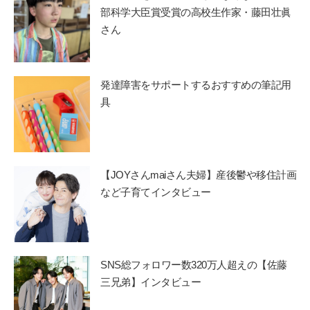
部科学大臣賞受賞の高校生作家・藤田壮眞
さん
発達障害をサポートするおすすめの筆記用
具
【JOYさんmaiさん夫婦】産後鬱や移住計画
など子育てインタビュー
SNS総フォロワー数320万人超えの【佐藤
三兄弟】インタビュー