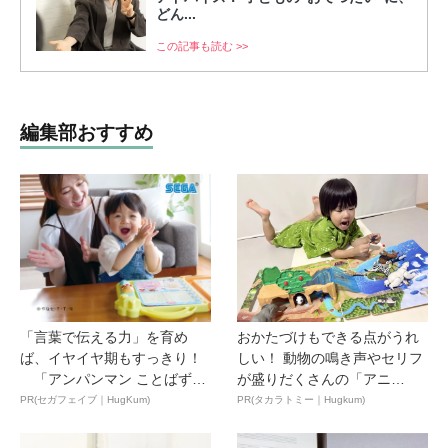
どん...
この記事も読む >>
編集部おすすめ
「言葉で伝える力」を育め
おかたづけもできる点がうれ
ば、イヤイヤ期もすっきり！
しい！ 動物の鳴き声やセリフ
「アンパンマン ことばずか
が盛りだくさんの「アニ
ん...
ア ...
PR(セガフェイブ｜HugKum)
PR(タカラトミー｜Hugkum)