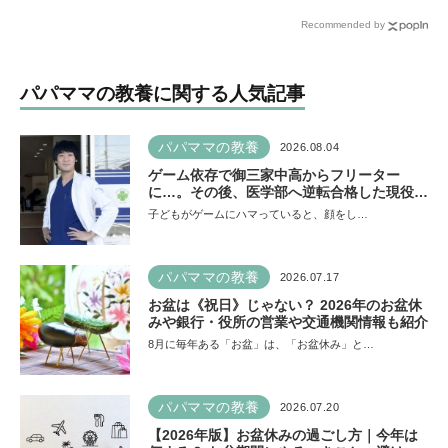
ラシー」の育ちが不可欠。
下に放置しない！
Recommended by
発達心理学者・渡辺弥生先
生に聞く今の子どもの感情
表現の育て方
パパママの教養に関する人気記事
パパママの教養
2026.08.04
ゲーム依存で御三家中高からフリーター
に…。その後、医学部へ逆転合格した現役医
師が断言「ゲームの経験が受験勉強に役立っ
子どもがゲームにハマっていると、顔をし…
た」そう考える背景とは
パパママの教養
2026.07.17
お盆は《祝日》じゃない？ 2026年のお盆休
みや銀行・役所の営業や交通機関情報も紹介
8月に毎年ある「お盆」は、「お盆休み」と…
パパママの教養
2026.07.20
【2026年版】お盆休みの過ごし方｜今年は