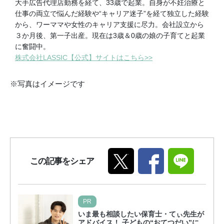
大手広告代理店勤務を経て、33歳で起業。自身が不妊治療と
仕事の両立で悩んだ経験や“キャリア迷子”を経て独立した経験
から、ワーママや女性のキャリア支援に尽力。会社設立から
３か月後、第一子出産。現在は3歳＆0歳の娘の子育てと起業
に奮闘中。
株式会社LASSIC【公式】サイトはこちら>>
※写真はイメージです
この記事をシェア
PR
いま最も相談したい保育士・てぃ先生が
アドバイス！ 子どもの“おてつだい”に、