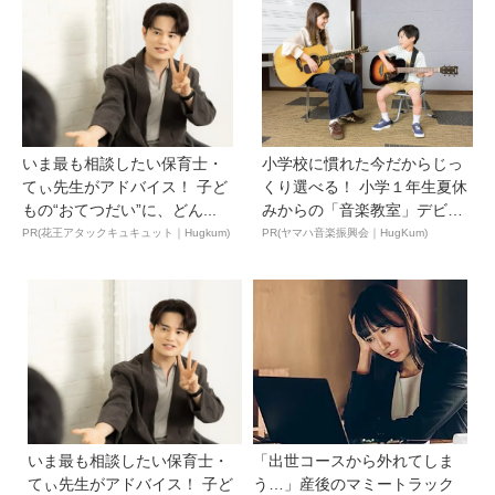
いま最も相談したい保育士・
小学校に慣れた今だからじっ
てぃ先生がアドバイス！ 子ど
くり選べる！ 小学１年生夏休
もの“おてつだい”に、どん...
みからの「音楽教室」デビ
ュ...
PR(花王アタックキュキュット｜Hugkum)
PR(ヤマハ音楽振興会｜HugKum)
いま最も相談したい保育士・
「出世コースから外れてしま
てぃ先生がアドバイス！ 子ど
う…」産後のマミートラック