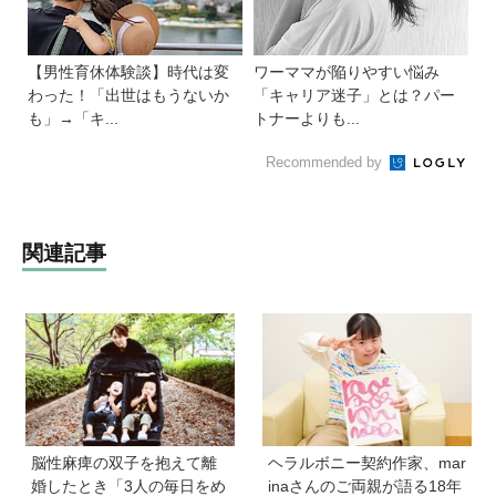
【男性育休体験談】時代は変
ワーママが陥りやすい悩み
わった！「出世はもうないか
「キャリア迷子」とは？パー
も」→「キ...
トナーよりも...
Recommended by
関連記事
脳性麻痺の双子を抱えて離
ヘラルボニー契約作家、mar
婚したとき「3人の毎日をめ
inaさんのご両親が語る18年