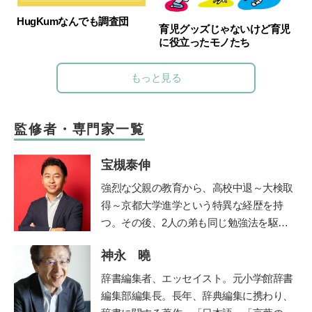
HugKumなんでも調査団
育児グッズじゃないけど育児
に役立ったモノたち
もっと見る
監修者・専門家一覧
宝槻泰伸
強烈な父親の教育から、高校中退～大検取
得～京都大学進学という特異な経歴を持
つ。その後、2人の弟も同じ勉強法を駆使
して高校中退~大検取得~京大入学を果た
神永 曉
す。大学卒業後、私立高校や職業訓練校で
の指導経験を経て、2012年に東京都三鷹市
辞書編集者、エッセイスト。元小学館辞書
で「子どもの好奇心に火をつける」学習を
編集部編集長。長年、辞典編集に携わり、
テーマにした探究学舎を開校。５児の父。