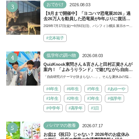
3
おでかけ
2026.08.03
【9月まで開催中】「ヨコハマ恐竜展2026」過
去26万人を動員した恐竜展が9年ぶりに復活！
夏休みのおでかけで楽しむポイントを完全ガイ
2026年7月17日(金)〜9月6日(日)、パシフィコ横浜 展示ホール
ド
Aにて「ヨコハマ恐竜展2026〜恐竜の食卓大図鑑〜」が開
催…
#北本祐子
4
低学年の調べ物
2026.08.03
QuizKnock東問さん＆言さんと田村正資さんが
案内！ 「よみうりランド」で遊びながら自由研
究が進む期間限定イベントが開催
「自由研究のテーマが決まらない…」。そんな夏休みの悩み
にヒントをくれるイベントが、よみうりランド「グッジョ
バ!!…
#4年生
#6年生
#5年生
#あゆーや
#1年生
#2年生
#3年生
#低学年
#中学年
#高学年
#1日
5
パパママの教養
2026.07.17
お盆は《祝日》じゃない？ 2026年のお盆休み