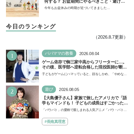
何する？ お盆期間にやるべきこと・避ける
ことは
今年もお盆休みの時期が近づいてきました…
今日のランキング
（2026.8.7更新）
1
パパママの教養
2026.08.04
ゲーム依存で御三家中高からフリーターに…。
その後、医学部へ逆転合格した現役医師が断言
「ゲームの経験が受験勉強に役立った」そう考
子どもがゲームにハマっていると、顔をしかめ、「やめなさ
える背景とは
い！」という親御さんは多いでしょう。中学受験を控えて
い…
2
遊び
2026.08.05
【大島優子さん】家族で旅したアメリカで「語
学もマインドも！ 子どもの成長はすごかった」
声優をつとめた映画『パウ・パトロール ザ・ダ
「パウパト」の愛称で親しまれる人気アニメ「パウ・パトロ
イノ・ムービー』ではあきらめなければ何でも
ール」の劇場版シリーズ第3弾、映画『パウ・パトロール
できると子どもに知ってほしい
ザ…
#長南真理恵