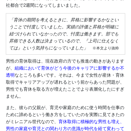
社都合で2週間になってしまいました。
「育休の期間を考えるときに、昇格に影響するかなとい
うことで忖度していました。実績の評価と昇格が明確に
紐づけられていなかったので、忖度は働きます。部でも
昇格できる人数は決まっているので、『上司に仕えなく
ては』という気持ちになっていました」
※本文より抜粋
男性の育休取得は、現在政府の方でも推進の動きがあります
が、
組織において育休がどう今後のキャリアに影響するか不
透明
なところも多いです。それは、今まで女性が産休・育休
取得でキャリアアップが遅れるという前からあった問題が、
男性でも育休を取る方が増えたことでより表層化したにすぎ
ません。
また、彼らの父親が、育児や家庭のために使う時間を仕事の
ために諦めるという働き方をしていたのを実際に見てきたの
がミレニアル世代なので、
育休取得に積極的な男性も増え、
男性の家庭や育児との関わり方の意識が時代を経て変わって