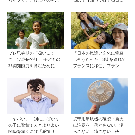
を、多様な子どもが参加し
語ウンチク塾】
やすい形に【言語聴覚士 原
先生が伝える世界のインク
ルーシブ教育】
プレ思春期の「扱いにく
「日本の気遣い文化に窒息
さ」は成長の証！ 子どもの
しそうだった」3児を連れて
非認知能力を育むために親
フランスに移住、フランス
から子へ贈るギフトとは？
の洗礼で痛感した日本のあ
りがたみ【vol.13】
「ヤバい」「別に」ばかり
携帯用扇風機の破裂・発火
の子に警鐘！人とよりよい
に注意を！落とさない、濡
関係を築くには「感情リテ
らさない、潰さない、炎天