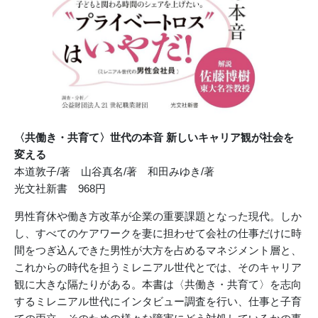
〈共働き・共育て〉世代の本音
新しいキャリア観が社会を
変える
本道敦子/著 山谷真名/著 和田みゆき/著
光文社新書 968円
男性育休や働き方改革が企業の重要課題となった現代。しか
し、すべてのケアワークを妻に担わせて会社の仕事だけに時
間をつぎ込んできた男性が大方を占めるマネジメント層と、
これからの時代を担うミレニアル世代とでは、そのキャリア
観に大きな隔たりがある。本書は〈共働き・共育て〉を志向
するミレニアル世代にインタビュー調査を行い、仕事と子育