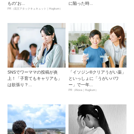
もの“お...
に陥った時...
PR（花王アタックキュキュット｜Hugkum）
SNSでワーママの投稿が炎
「イソジン®クリアうがい薬」
上！「子育てもキャリアも」
といっしょに「うがいパワ
は欲張り？...
ー」で一年...
PR（iNova｜Hugkum）