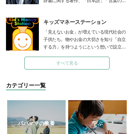
辞書に関する著作、「日本語」「言葉の使
その活動は「情熱大陸」(毎日放送)をはじ
い方」などの講演も多い。文化審議会国語
めさまざまなメディアで取り上げられてい
分科会委員。著書に『悩ましい国語辞典』
る。著書に『勉強嫌いほどハマる勉強法
キッズマネーステーション
（時事通信社/角川ソフィア文庫）『さら
子どもが勝手に学びだす!!宝槻家のストー
に悩ましい国語辞典』（時事通信社）、
「見えないお金」が増えている現代社会の
リー活用術』(PHP研究所)、『探究学舎の
『微妙におかしな日本語』『辞書編集、三
子供たち。物やお金の大切さを知り「自立
スゴイ授業:子どもの好奇心が止まらない!
十七年』（いずれも草思社）、『一生もの
する力」を持つようにという想いで設立。
能力よりも興味を育てる探究メソッドのす
の語彙力』（ナツメ社）、『辞典編集者が
全国に約160名在籍する認定講師が自治体
べて 元素編』(方丈社)、『強烈なオヤジが
選ぶ 美しい日本語101』（時事通信
や学校などを中心に、お金教育・キャリア
すべて見る
高校も塾も通わせずに3人の息子を京都大
社）。監修に『こどもたちと楽しむ 知れ
教育の授業や講演を行う。2018年までに11
学に放り込んだ話』(徳間書店)など。
http
ば知るほどお相撲ことば』（ベースボー
00件以上の講座実績を持つ。
http://www.1ki
s://tanqgakusha.jp/
ル・マガジン社）。NHKの人気番組『チコ
nsenkyouiku.com/
カテゴリー一覧
ちゃんに叱られる』にも、日本語のエキス
パートとして登場。新刊の『やっぱり悩ま
しい国語辞典』（時事通信社）が好評発売
中。
パパママの教養
学ぶ