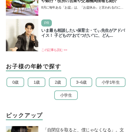
や銀行・役所の営業や交通機関情報も紹介
8月に毎年ある「お盆」は、「お盆休み」と言われるのに祝
日ではないのでしょうか？ 当記事では、まずは2026年のお
盆…
PR
いま最も相談したい保育士・てぃ先生がアドバ
イス！ 子どもの“おてつだい”に、どん...
この記事も読む >>
お子様の年齢で探す
0歳
1歳
2歳
3~6歳
小学1年生
小学生
ピックアップ
「自閉症を取ると、僕じゃなくなる」。文