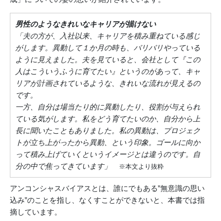
男性のようなきれいなキャリアが描けない
「夫の方が、入社以来、キャリアを積み重ねている感じ
がします。異動して１か月の時も、バリバリやっている
ように見えました。夫を見ていると、会社として『この
人はこういうふうに育てたい』というのがあって、キャ
リアが計画されているような、きれいな流れが見えるの
です。
一方、自分は場当たり的に異動したり、役割が与えられ
ている気がします。私をどう育てたいのか、自分から上
長に聞いたこともありました。私の異動は、プロジェク
トが立ち上がったから異動、という印象。ゴールに向か
って積み上げていくというイメージとは違うのです。自
分の中で焦ってきています」
※本文より抜粋
アンコンシャスバイアスとは、誰にでもある”無意識の思い
込み”のことを指し、なくすことができないと、本書では指
摘しています。