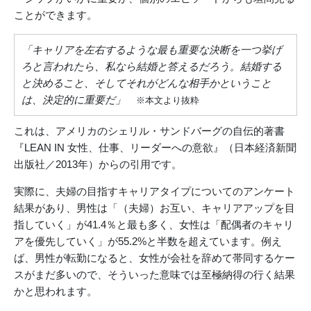
ことができます。
「キャリアを左右するような最も重要な決断を一つ挙げ
ろと言われたら、私なら結婚と答えるだろう。結婚する
と決めること、そしてそれがどんな相手かということ
は、決定的に重要だ」
※本文より抜粋
これは、アメリカのシェリル・サンドバーグの自伝的著書
『LEAN IN 女性、仕事、リーダーへの意欲』（日本経済新聞
出版社／2013年）からの引用です。
実際に、夫婦の目指すキャリアタイプについてのアンケート
結果があり、男性は「（夫婦）お互い、キャリアアップを目
指していく」が41.4％と最も多く、女性は「配偶者のキャリ
アを優先していく」が55.2%と半数を超えています。例え
ば、男性が転勤になると、女性が会社を辞めて帯同するケー
スがまだ多いので、そういった意味では至極納得の行く結果
かと思われます。