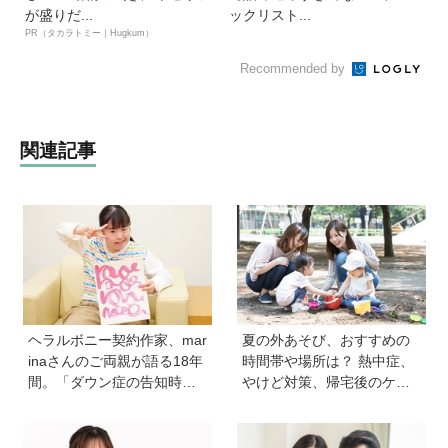
が盛りだ...
ックリスト...
PR（タカラトミー｜Hugkum）
Recommended by
関連記事
ヘラルボニー契約作家、mar
夏の外あそび、おすすめの
inaさんのご両親が語る18年
時間帯や場所は？ 熱中症、
間。「ダウン症の告知時は
やけど対策、帰宅後のケア
目の前が真っ暗に」それで
のポイントも【専門家監
も前に進めた理由は…？ 古
修】
代・宇宙文字のような《mar