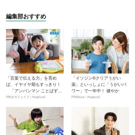
編集部おすすめ
「言葉で伝える力」を育め
「イソジン®クリアうがい
ば、イヤイヤ期もすっきり！
薬」といっしょに「うがいパ
「アンパンマン ことばずか
ワー」で一年中！ 健やか
ん...
PR(セガフェイブ｜HugKum)
PR(iNova｜Hugkum)