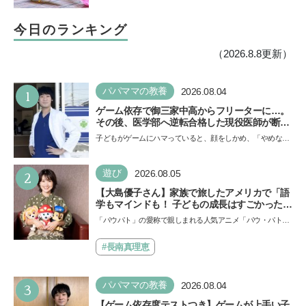
今日のランキング
（2026.8.8更新）
1
パパママの教養
2026.08.04
ゲーム依存で御三家中高からフリーターに…。
その後、医学部へ逆転合格した現役医師が断言
「ゲームの経験が受験勉強に役立った」そう考
子どもがゲームにハマっていると、顔をしかめ、「やめなさ
える背景とは
い！」という親御さんは多いでしょう。中学受験を控えて
い…
2
遊び
2026.08.05
【大島優子さん】家族で旅したアメリカで「語
学もマインドも！ 子どもの成長はすごかった」
声優をつとめた映画『パウ・パトロール ザ・ダ
「パウパト」の愛称で親しまれる人気アニメ「パウ・パトロ
イノ・ムービー』ではあきらめなければ何でも
ール」の劇場版シリーズ第3弾、映画『パウ・パトロール
できると子どもに知ってほしい
ザ…
#長南真理恵
3
パパママの教養
2026.08.04
【ゲーム依存度テストつき】ゲームが上手い子