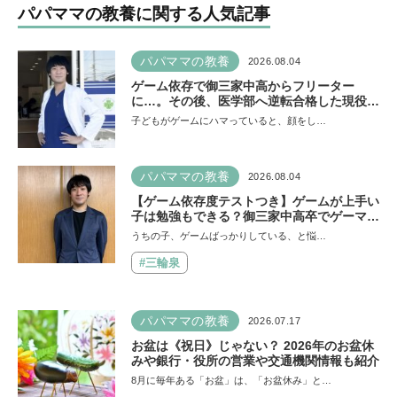
パパママの教養に関する人気記事
パパママの教養
2026.08.04
ゲーム依存で御三家中高からフリーター
に…。その後、医学部へ逆転合格した現役医
師が断言「ゲームの経験が受験勉強に役立っ
子どもがゲームにハマっていると、顔をし…
た」そう考える背景とは
パパママの教養
2026.08.04
【ゲーム依存度テストつき】ゲームが上手い
子は勉強もできる？御三家中高卒でゲーマー
の医師・阿部智史さんが教えるゲームしなが
うちの子、ゲームばっかりしている、と悩…
ら受験で勝つためのメソッド
#三輪泉
パパママの教養
2026.07.17
お盆は《祝日》じゃない？ 2026年のお盆休
みや銀行・役所の営業や交通機関情報も紹介
8月に毎年ある「お盆」は、「お盆休み」と…