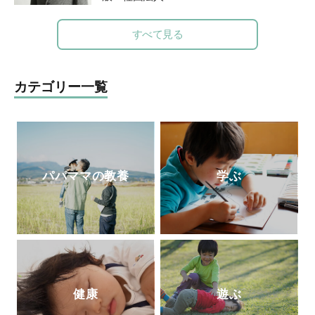
JAPAN
を長野県諏訪市に創設。発達障害の
ある子の
プライベートレッスンやワークシ
すべて見る
ョップ、保育士や教諭を対象にした講座を
運営してい
る。著書に『発達障害のある子
と家族が幸せになる方法』（学苑社）、
カテゴリー一覧
『発達障害の子
の療育が全部わかる本』
（講談社）がある。
パパママの教養
学ぶ
健康
遊ぶ