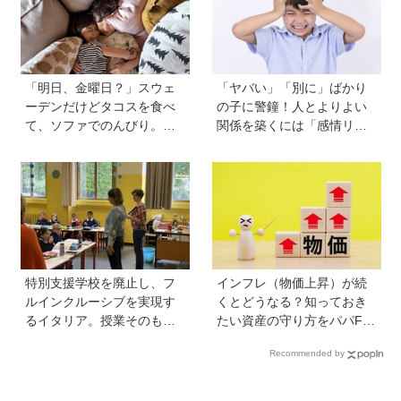
い」《慶應生よしださん｜
後編》
「明日、金曜日？」スウェ
「ヤバい」「別に」ばかり
ーデンだけどタコスを食べ
の子に警鐘！人とよりよい
て、ソファでのんびり。小
関係を築くには「感情リテ
さな楽しみを待つ週末時間
ラシー」の育ちが不可欠。
【北欧パパと日本で子育てv
発達心理学者・渡辺弥生先
ol.23】
生に聞く今の子どもの感情
表現の育て方
特別支援学校を廃止し、フ
インフレ（物価上昇）が続
ルインクルーシブを実現す
くとどうなる？知っておき
るイタリア。授業そのもの
たい資産の守り方をパパFP
を、多様な子どもが参加し
が解説
Recommended by
やすい形に【言語聴覚士 原
先生が伝える世界のインク
ルーシブ教育】