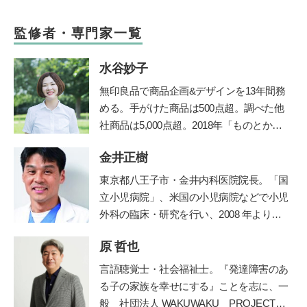
監修者・専門家一覧
水谷妙子
無印良品で商品企画&デザインを13年間務
める。手がけた商品は500点超。調べた他
社商品は5,000点超。2018年「ものとかぞ
く」を起業し、個人宅や店舗などの整理収
金井正樹
納サービスやお片づけ講座を行うかたわ
ら、雑誌やWebでも活動中。フォロワー5.
東京都八王子市・金井内科医院院長。「国
1万人を超えるInstagramでは、マネしやす
立小児病院」、米国の小児病院などで小児
い整理収納アイデアやモノ選び情報を発信
外科の臨床・研究を行い、2008 年より現
中。7歳4歳2歳の3児の母。
職。診療科目は内科、小児科、小児外科、
http://taekomizutani.com/
原 哲也
外科。保育園の園医、小・中学校の校医も
Instagram
務める。
言語聴覚士・社会福祉士。
『発達障害のあ
る子の家族を幸せにする』ことを志に、一
般
社団法人
WAKUWAKU PROJECT