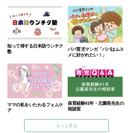
知って得する日本語ウンチク
パパ育児マンガ「パパはムス
塾
メに好かれたい！」
保育経験41年・元園長先生の
ママの私をいたわるフェムケ
相談室
ア
もっと見る