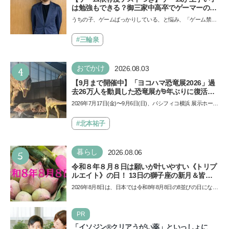
は勉強もできる？御三家中高卒でゲーマーの医
師・阿部智史さんが教えるゲームしながら受験
うちの子、ゲームばっかりしている、と悩み、「ゲーム禁
で勝つためのメソッド
止」を宣言し、子どもとトラブルになる家庭は多いもの。で
も…
#三輪泉
4
おでかけ
2026.08.03
【9月まで開催中】「ヨコハマ恐竜展2026」過
去26万人を動員した恐竜展が9年ぶりに復活！
夏休みのおでかけで楽しむポイントを完全ガイ
2026年7月17日(金)〜9月6日(日)、パシフィコ横浜 展示ホール
ド
Aにて「ヨコハマ恐竜展2026〜恐竜の食卓大図鑑〜」が開
催…
#北本祐子
5
暮らし
2026.08.06
令和８年８月８日は願いが叶いやすい《トリプ
ルエイト》の日！ 13日の獅子座の新月＆皆既
日食の影響にも注目
2026年8月8日は、日本では令和8年8月8日の8並びの日になり
ます。そしてこの日は、「ライオンズゲート」というとっ
て…
PR
「イソジン®クリアうがい薬」といっしょに