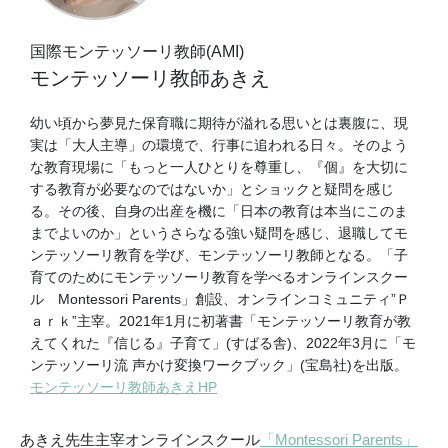
国際モンテッソーリ教師(AMI)
モンテッソーリ教師あきえ
幼い頃から夢見た保育職に期待が溢れる思いとは裏腹に、現
実は「大人主導」の環境で、行事に追われる日々。そのよう
な教育現場に「もっと一人ひとりを尊重し、『個』を大切に
する教育が必要なのではないか」とショックと疑問を感じ
る。その後、自身の出産を機に「日本の教育は本当にこのま
までよいのか」というさらなる強い疑問を感じ、退職してモ
ンテッソーリ教育を学び、モンテッソーリ教師となる。「子
育てのためにモンテッソーリ教育を学べるオンラインスクー
ル Montessori Parents」創設、オンラインコミュニティ”Ｐ
ａｒｋ”主宰。2021年1月に初著書「モンテッソーリ教育が教
えてくれた『信じる』子育て」(すばる舎)、2022年3月に「モ
ンテッソーリ流 声かけ変換ワークブック」(宝島社)を出版。
モンテッソーリ教師あきえHP
あきえ先生主宰オンラインスクール
「Montessori Parents」