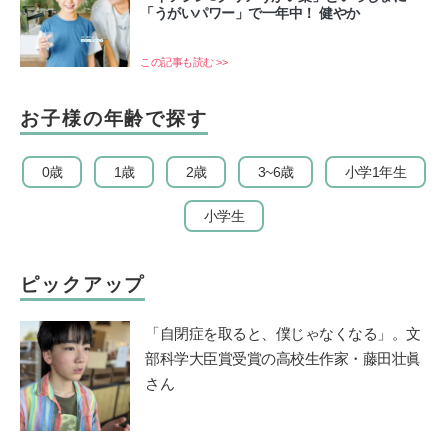
「うがいパワー」で一年中！ 健やか
この記事も読む >>
お子様の年齢で探す
0歳
1歳
2歳
3~6歳
小学1年生
小学生
ピックアップ
「自閉症を取ると、僕じゃなくなる」。文
部科学大臣賞受賞の高校生作家・藤田壮眞
さん