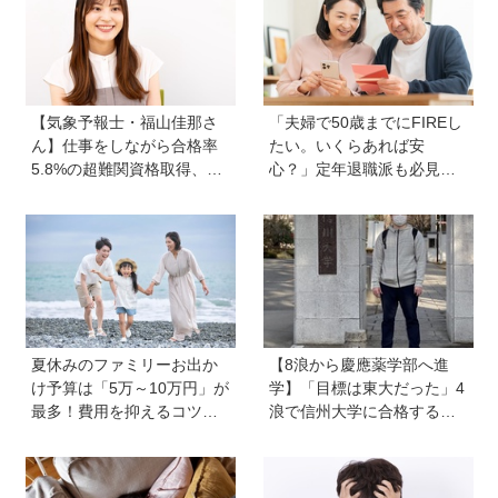
ina-moji》が人気！
【気象予報士・福山佳那さ
「夫婦で50歳までにFIREし
ん】仕事をしながら合格率
たい。いくらあれば安
5.8%の超難関資格取得、さ
心？」定年退職派も必見！
らに東大大学院へ。「安心
老後資金の“見積もり方”をプ
できる場所」をつくってく
ロが解説【連載第13回】
れた両親のもとで挑戦し続
ける心が育った
夏休みのファミリーお出か
【8浪から慶應薬学部へ進
け予算は「5万～10万円」が
学】「目標は東大だった」4
最多！費用を抑えるコツ
浪で信州大学に合格するも1
は？保護者1,217人に調査
年で退学。学歴を追い続け
【HugKum総研】
た理由、今思うことは「学
歴は人の一部にしかすぎな