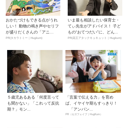
おかたづけもできる点がうれ
いま最も相談したい保育士・
しい！ 動物の鳴き声やセリフ
てぃ先生がアドバイス！ 子ど
が盛りだくさんの「アニ
もの“おてつだい”に、どん...
ア ...
PR(タカラトミー｜Hugkum)
PR(花王アタックキュキュット｜Hugkum)
５歳児あるある「何度言って
「言葉で伝える力」を育め
も聞かない」「これって反抗
ば、イヤイヤ期もすっきり！
期？」モン...
「アンパン...
PR（セガフェイブ｜HugKum）