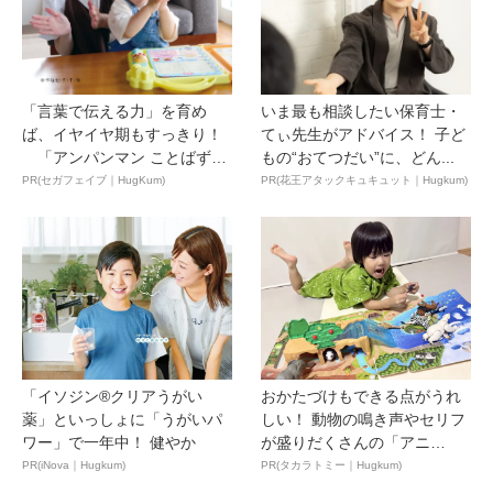
「言葉で伝える力」を育め
いま最も相談したい保育士・
ば、イヤイヤ期もすっきり！
てぃ先生がアドバイス！ 子ど
「アンパンマン ことばずか
もの“おてつだい”に、どん...
ん...
PR(セガフェイブ｜HugKum)
PR(花王アタックキュキュット｜Hugkum)
「イソジン®クリアうがい
おかたづけもできる点がうれ
薬」といっしょに「うがいパ
しい！ 動物の鳴き声やセリフ
ワー」で一年中！ 健やか
が盛りだくさんの「アニ
ア ...
PR(iNova｜Hugkum)
PR(タカラトミー｜Hugkum)