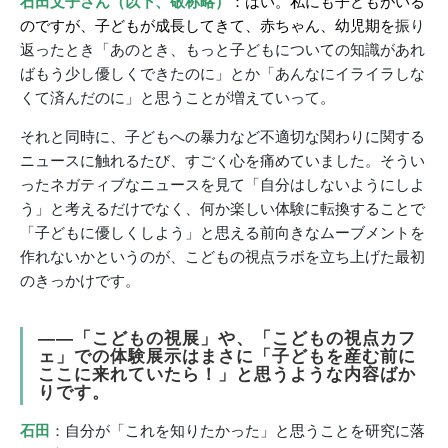
石田文子さん（以下、敬称略）
：はい。私にも子どもがいる
のですが、子どもが成長してきて、赤ちゃん、幼児期を
振り
返ったとき「あのとき、もっと子どもについての知識があれ
ばもう少し優しくできたのに」とか「あんなにイライラしな
くて済んだのに」と思うことが増えていって。
それと同時に、子どもへの暴力など不適切な関わりに関する
ニュースに触れるたび、すごく心を痛めていました。そうい
ったネガティブなニュースを見て「自分はしないようにしよ
う」と考えるだけでなく、何か楽しい体験に転換することで
「子どもに優しくしよう」と思える前向きなムーブメントを
作れないかというのが、こどもの視点ラボを立ち上げた最初
のきっかけです。
――「こどもの視展」や、「こどもの視点カフ
ェ」での体験展示はまさに「子どもを産む前に
ここに来れていたら！」と思うような内容ばか
りです。
石田
：自分が「これを知りたかった」と思うことを研究に落