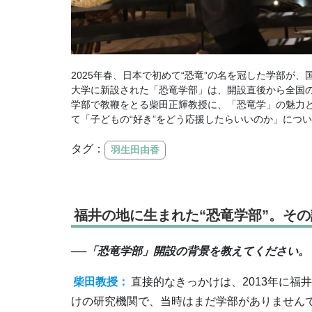
2025年春、日本で初めて“恐竜”の名を冠した学部
大学に新設された「恐竜学部」は、開設直後から全国
学部で教鞭をとる柴田正輝教授に、「恐竜学」の魅力
て「子どもの“好き”をどう応援したらいいのか」につ
タグ：
羽生田由香
福井の地に生まれた“恐竜学部”。そ
──「恐竜学部」開設の背景を教えてください。
柴田教授：
直接的なきっかけは、2013年に
けの研究機関で、当時はまだ学部がありません