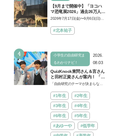
【9月まで開催中】「ヨコハ
マ恐竜展2026」過去26万人を
動員した恐竜展が9年ぶりに
2026年7月17日(金)〜9月6日(日)、
復活！ 夏休みのおでかけで楽
パシフィコ横浜 展示ホールAにて
しむポイントを完全ガイド
「ヨコハマ恐竜展2026〜恐竜の食
#北本祐子
卓大図鑑〜」が開催…
4
2026.
小学生の自由研究ま
08.03
るわかりナビ！
QuizKnock東問さん＆言さん
と田村正資さんが案内！ 「よ
みうりランド」で遊びながら
「自由研究のテーマが決まらな
自由研究が進む期間限定イベ
い…」。そんな夏休みの悩みにヒ
ントが開催
ントをくれるイベントが、よみう
#1年生
#2年生
りランド「グッジョバ!!…
#3年生
#4年生
#6年生
#5年生
#あゆーや
#低学年
#中学年
#高学年