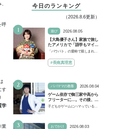
み、
今日のランキング
（2026.8.6更新）
を呼
1
2026.08.05
遊び
【大島優子さん】家族で旅し
たアメリカで「語学もマイン
ドも！ 子どもの成長はすごか
「パウパト」の愛称で親しまれる
った」声優をつとめた映画
人気アニメ「パウ・パトロール」
『パウ・パトロール ザ・ダイ
の劇場版シリーズ第3弾、映画『パ
#長南真理恵
ノ・ムービー』ではあきらめ
ウ・パトロール ザ…
なければ何でもできると子ど
もに知ってほしい
は
2
2026.08.04
パパママの教養
にす
ゲーム依存で御三家中高から
り
フリーターに…。その後、医
学部へ逆転合格した現役医師
質学
子どもがゲームにハマっている
が断言「ゲームの経験が受験
と、顔をしかめ、「やめなさ
勉強に役立った」そう考える
い！」という親御さんは多いでし
背景とは
3
ょう。中学受験を控えてい…
作業
2026.08.03
おでかけ