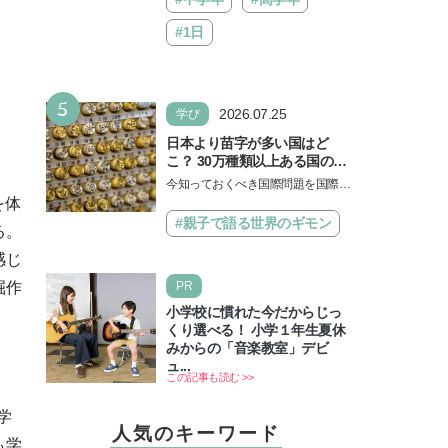
#1日
5
2026.07.25
学び
日本より苗字が多い国はど
こ？ 30万種類以上ある国の理
由とは【親子で語る国際問
今知っておくべき国際問題を国際政
題】
治先生が分かりやすく解説してくれ
を体
る「親子で語る国際問題」。今回
#親子で語る世界のギモン
る。
は、苗字の種類…
感じ
PR
掘作
小学校に慣れた今だからじっ
くり選べる！ 小学１年生夏休
みからの「音楽教室」デビ
ュ...
この記事も読む >>
学
人気のキーワード
も学