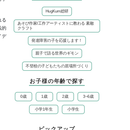
HugKum総研
れる
あそび作家/工作アーティストに教わる 素敵
践的
クラフト
イデ
発達障害の子を応援します！
親子で語る世界のギモン
不登校の子どもたちの居場所づくり
お子様の年齢で探す
0歳
1歳
2歳
3~6歳
小学1年生
小学生
ピックアップ