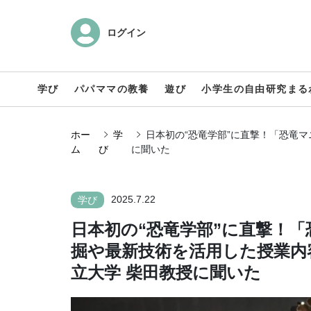
ログイン
学び
パパママの教養
遊び
小学生の自由研究まる
ホー
学
日本初の“恐竜学部”に直撃！「恐竜
ム
び
に聞いた
2025.7.22
学び
日本初の“恐竜学部”に直撃！
掘や最新技術を活用した授業内
立大学 柴田教授に聞いた