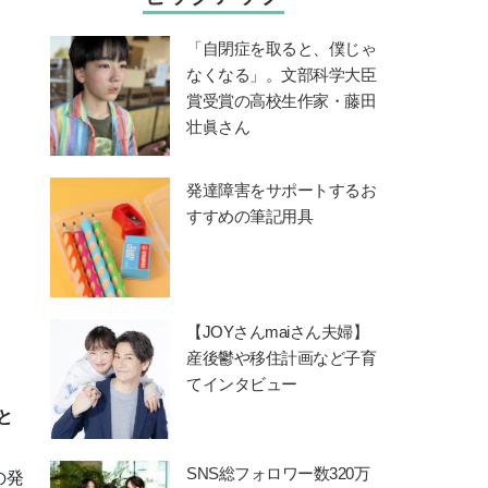
「自閉症を取ると、僕じゃ
なくなる」。文部科学大臣
賞受賞の高校生作家・藤田
壮眞さん
発達障害をサポートするお
すすめの筆記用具
【JOYさんmaiさん夫婦】
産後鬱や移住計画など子育
てインタビュー
と
SNS総フォロワー数320万
の発