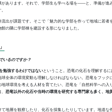
壌があります。それで、学部生も学べる場を――と、準備が進
す。
外流出が課題です。そこで「魅力的な学部を作って地域に若者
物館の隣に学部棟を建設する形になりました。
」
でいるのですか？
”を勉強するわけではない
ということ。恐竜の化石を理解するに
地球全体の環境変動も理解しなければならない。恐竜をフック
の地球環境を考える人材を育てたい、恐竜を「自然科学への入
は、
恐竜以外の化石や当時の環境を研究する専門家も多く、地
けて地層を観察したり、化石を採集したりしています。地道な