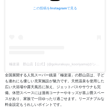
この投稿をInstagramで見る
極楽湯 郡山店【公式】(@gokurakuyu_kooriyama)がシェアした投稿
全国展開する人気スーパー銭湯「極楽湯」の郡山店は、子ど
も連れにも優しい充実施設が魅力です。天然温泉を使用した
広い大浴場や露天風呂に加え、ジェットバスやサウナも完
備。休憩スペースには漫画コーナーやキッズが喜ぶ畳スペー
スがあり、家族で一日ゆったり過ごせます。リーズナブルな
料金設定もうれしいポイントです。