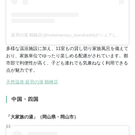
延羽の湯 鶴橋店(@nobehanoyu_tsuruhashi)がシェアした投稿
多様な温浴施設に加え、11室もの貸し切り家族風呂を備えて
おり、家族単位でゆったり楽しめる配慮がされています。都
市部で利便性が高く、子ども連れでも気兼ねなく利用できる
点が魅力です。
天然温泉 延羽の湯 鶴橋店
中国・四国
「大家族の湯」（岡山県・岡山市）