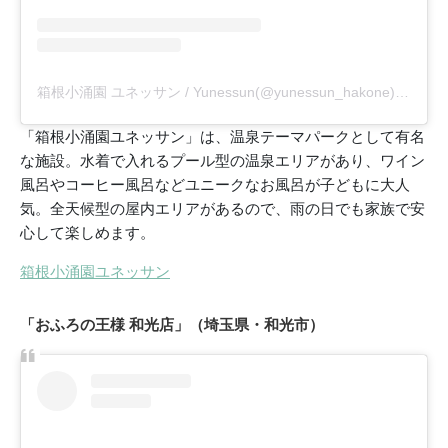
箱根小涌園 ユネッサン / Yunessun(@yunessun_hakone)がシェアした投稿
「箱根小涌園ユネッサン」は、温泉テーマパークとして有名
な施設。水着で入れるプール型の温泉エリアがあり、ワイン
風呂やコーヒー風呂などユニークなお風呂が子どもに大人
気。全天候型の屋内エリアがあるので、雨の日でも家族で安
心して楽しめます。
箱根小涌園ユネッサン
「おふろの王様 和光店」（埼玉県・和光市）