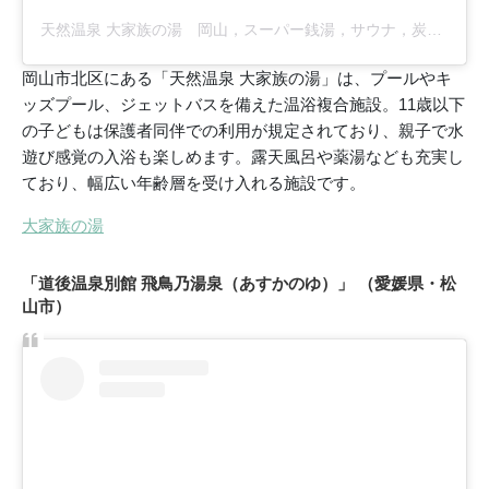
天然温泉 大家族の湯 岡山，スーパー銭湯，サウナ，炭酸泉，フィットネス，日帰り温泉，レストラン(@daikazokunoyu)がシェアした投稿
岡山市北区にある「天然温泉 大家族の湯」は、プールやキ
ッズプール、ジェットバスを備えた温浴複合施設。11歳以下
の子どもは保護者同伴での利用が規定されており、親子で水
遊び感覚の入浴も楽しめます。露天風呂や薬湯なども充実し
ており、幅広い年齢層を受け入れる施設です。
大家族の湯
「道後温泉別館 飛鳥乃湯泉（あすかのゆ）」 （愛媛県・松
山市）