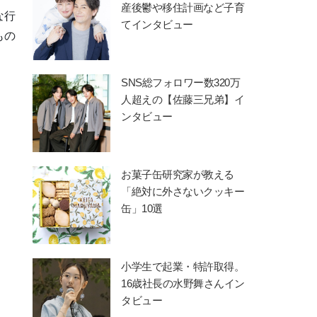
産後鬱や移住計画など子育
な行
てインタビュー
もの
SNS総フォロワー数320万
人超えの【佐藤三兄弟】イ
ンタビュー
お菓子缶研究家が教える
「絶対に外さないクッキー
缶」10選
小学生で起業・特許取得。
16歳社長の水野舞さんイン
タビュー