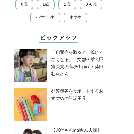
0歳
1歳
2歳
3~6歳
小学1年生
小学生
ピックアップ
「自閉症を取ると、僕じゃ
なくなる」。文部科学大臣
賞受賞の高校生作家・藤田
壮眞さん
発達障害をサポートするお
すすめの筆記用具
【JOYさんmaiさん夫婦】