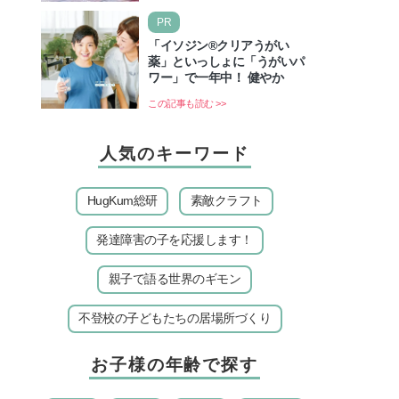
いのでしょうか？ 当記事では、ま
PR
ずは2026年のお盆…
「イソジン®クリアうがい
薬」といっしょに「うがいパ
ワー」で一年中！ 健やか
この記事も読む >>
人気のキーワード
HugKum総研
素敵クラフト
発達障害の子を応援します！
親子で語る世界のギモン
不登校の子どもたちの居場所づくり
お子様の年齢で探す