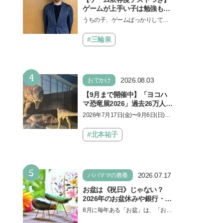
ゲームが上手い子は勉強もで
きる？御三家中高卒でゲーマ
うちの子、ゲームばっかりしてい
ーの医師・阿部智史さんが教
る、と悩み、「ゲーム禁止」を宣
えるゲームしながら受験で勝
言し、子どもとトラブルになる家
#三輪泉
つためのメソッド
庭は多いもの。でも…
4
2026.08.03
おでかけ
【9月まで開催中】「ヨコハ
マ恐竜展2026」過去26万人を
動員した恐竜展が9年ぶりに
2026年7月17日(金)〜9月6日(日)、
復活！ 夏休みのおでかけで楽
パシフィコ横浜 展示ホールAにて
しむポイントを完全ガイド
「ヨコハマ恐竜展2026〜恐竜の食
#北本祐子
卓大図鑑〜」が開催…
5
2026.07.17
パパママの教養
お盆は《祝日》じゃない？
2026年のお盆休みや銀行・役
所の営業や交通機関情報も紹
8月に毎年ある「お盆」は、「お盆
介
休み」と言われるのに祝日ではな