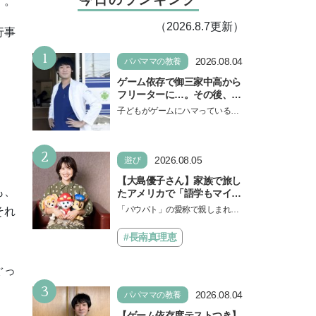
す。
（2026.8.7更新）
行事
1
。
2026.08.04
パパママの教養
ゲーム依存で御三家中高から
フリーターに…。その後、医
学部へ逆転合格した現役医師
子どもがゲームにハマっている
が断言「ゲームの経験が受験
と、顔をしかめ、「やめなさ
勉強に役立った」そう考える
い！」という親御さんは多いでし
背景とは
2
ょう。中学受験を控えてい…
2026.08.05
遊び
【大島優子さん】家族で旅し
も、
たアメリカで「語学もマイン
ドも！ 子どもの成長はすごか
「パウパト」の愛称で親しまれる
それ
った」声優をつとめた映画
人気アニメ「パウ・パトロール」
『パウ・パトロール ザ・ダイ
の劇場版シリーズ第3弾、映画『パ
#長南真理恵
ノ・ムービー』ではあきらめ
ウ・パトロール ザ…
なければ何でもできると子ど
もに知ってほしい
ぐっ
3
2026.08.04
パパママの教養
【ゲーム依存度テストつき】