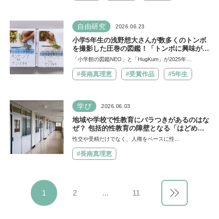
自由研究
2026.06.23
小学5年生の浅野想大さんが数多くのトンボ
を撮影した圧巻の図鑑！「トンボに興味がな
い子、苦手な子にもかわいさやキレイさを知
「小学館の図鑑NEO」と「HugKum」が2025年…
ってほしい！」【自由研究コンクール 小学
館の図鑑NEO賞】
#長南真理恵
#受賞作品
#5年生
学び
2026.06.03
地域や学校で性教育にバラつきがあるのはな
ぜ？ 包括的性教育の障壁となる「はどめ規
定」と家庭で伝える必要性を思春期保健相談
性交や受精だけでなく、人権をベースに性…
士に聞く
#長南真理恵
1
2
...
11