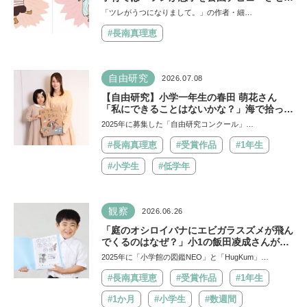
ママ友を作っていた」ーー初の創作絵本「タ
「ツレがうつになりまして。」の作者・細…
ネがひとつぶ」は幼かった息子さんと共作し
た思い出のストーリー
#長南真理恵
自由研究
2026.07.08
【自由研究】小学一年生の春田 萌花さん
「私にできることはないかな？」海で拾った
プラスチックを万華鏡に！ 捨てるはずのク
2025年に募集した「自由研究コンクール」…
レヨンをもう一度使えるように！ おうちで
できるSDGsに挑戦
#長南真理恵
#受賞作品
#1年生
#小学生
#低学年
観察
2026.06.26
「庭のオシロイバナにエビガラスズメが飛ん
でくるのはなぜ？」小1の飯田凌成さんが自
ら仮説を立てて、検証！ 図鑑作りに込めた
2025年に「小学館の図鑑NEO」と「HugKum」…
想いと子どもの知的好奇心を育てる家族のサ
ポート【自由研究コンクール 小学一年生
#長南真理恵
#受賞作品
#1年生
賞】
#1か月
#小学生
#数週間