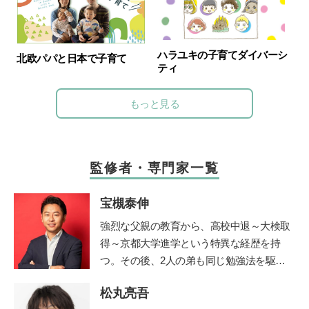
ハラユキの子育てダイバーシ
北欧パパと日本で子育て
ティ
もっと見る
監修者・専門家一覧
宝槻泰伸
強烈な父親の教育から、高校中退～大検取
得～京都大学進学という特異な経歴を持
つ。その後、2人の弟も同じ勉強法を駆使
して高校中退~大検取得~京大入学を果た
松丸亮吾
す。大学卒業後、私立高校や職業訓練校で