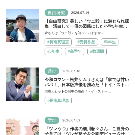
自由研究
2026.07.14
【自由研究】美しい「ウニ殻」に魅せられ採
集・漂白して一冊の図鑑にした小学5年生の
舘 賢聖さん。「興味があることにとことん
皆さんは「ウニ殻」を知っていますか？ …
真っ直ぐ！」世界でひとつだけのウニ殻図鑑
で魅力を伝えたい
#長南真理恵
#受賞作品
#6年生
#5年生
#高学年
#数週間
遊び
2026.07.10
令和ロマン・松井ケムリさんは「家では甘い
パパ！」日本版声優を務めた『トイ・ストー
リー５』は「デジタル機器と子どもの関わり
現在大ヒット公開中の映画『トイ・ストー…
方に悩むパパママに観てほしい。子どもが観
ればおもちゃへの気持ちが変わるかも！？」
#長南真理恵
学び
2026.07.09
「ツレうつ」作者の細川貂々さん、ご自身の
子育ては「ツレが息子を公園デビューさせて