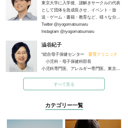
の指導経験を経て、2012年に東京都三鷹市
東京大学に入学後、謎解きサークルの代表
で「子どもの好奇心に火をつける」学習を
として団体を急成長させ、イベント・放
テーマにした探究学舎を開校。５児の父。
送・ゲーム・書籍・教育など、様々な分野
その活動は「情熱大陸」(毎日放送)をはじ
で一大ブームを巻き起こしている
Twitter @ryogomatsumaru
”
謎解き
”
めさまざまなメディアで取り上げられてい
の仕掛け人。現在は東大発の謎解きクリエ
Instagram @ryogomatsumaru
る。著書に『勉強嫌いほどハマる勉強法
イター集団
RIDDLER(
株
)
を立ち上げ、仲間
子どもが勝手に学びだす!!宝槻家のストー
澁谷紀子
とともに様々なメディアに謎解きを仕掛け
リー活用術』(PHP研究所)、『探究学舎の
ている。監修書籍に、『東大ナゾトレ』シ
“総合母子保健センター
愛育クリニック
スゴイ授業:子どもの好奇心が止まらない!
リーズ
(
扶桑社
)
、『東大松丸式ナゾトキス
小児科・母子保健科部長
能力よりも興味を育てる探究メソッドのす
クール』『東大松丸式
名探偵コナンナゾ
小児科専門医、アレルギー専門医。東京大
べて 元素編』(方丈社)、『強烈なオヤジが
トキ探偵団』
(
小学館
)
『頭をつかう新習慣
!
学医学部卒業。東大病院、山王病院、NTT
高校も塾も通わせずに3人の息子を京都大
ナゾときタイム』
(NHK
出版
)
、など多数の
東日本関東病院小児科などを経て現職。４
すべて見る
学に放り込んだ話』(徳間書店)など。
http
謎解き本を手がける。
人の女の子の母でもある。”
s://tanqgakusha.jp/
カテゴリー一覧