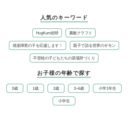
人気のキーワード
HugKum総研
素敵クラフト
発達障害の子を応援します！
親子で語る世界のギモン
不登校の子どもたちの居場所づくり
お子様の年齢で探す
0歳
1歳
2歳
3~6歳
小学1年生
小学生