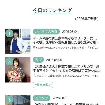
今日のランキング
（2026.8.7更新）
1
パパママの教養
2026.08.04
ゲーム依存で御三家中高からフリーターに…。
その後、医学部へ逆転合格した現役医師が断言
「ゲームの経験が受験勉強に役立った」そう考
子どもがゲームにハマっていると、顔をしかめ、「やめなさ
える背景とは
い！」という親御さんは多いでしょう。中学受験を控えて
い…
2
遊び
2026.08.05
【大島優子さん】家族で旅したアメリカで「語
学もマインドも！ 子どもの成長はすごかった」
声優をつとめた映画『パウ・パトロール ザ・ダ
「パウパト」の愛称で親しまれる人気アニメ「パウ・パトロ
イノ・ムービー』ではあきらめなければ何でも
ール」の劇場版シリーズ第3弾、映画『パウ・パトロール
できると子どもに知ってほしい
ザ…
#長南真理恵
3
おでかけ
2026.08.03
【9月まで開催中】「ヨコハマ恐竜展2026」過