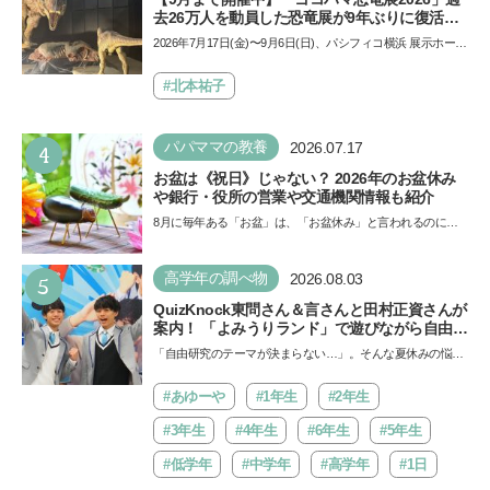
去26万人を動員した恐竜展が9年ぶりに復活！
夏休みのおでかけで楽しむポイントを完全ガイ
2026年7月17日(金)〜9月6日(日)、パシフィコ横浜 展示ホール
ド
Aにて「ヨコハマ恐竜展2026〜恐竜の食卓大図鑑〜」が開
催…
#北本祐子
4
パパママの教養
2026.07.17
お盆は《祝日》じゃない？ 2026年のお盆休み
や銀行・役所の営業や交通機関情報も紹介
8月に毎年ある「お盆」は、「お盆休み」と言われるのに祝
日ではないのでしょうか？ 当記事では、まずは2026年のお
盆…
5
高学年の調べ物
2026.08.03
QuizKnock東問さん＆言さんと田村正資さんが
案内！ 「よみうりランド」で遊びながら自由研
究が進む期間限定イベントが開催
「自由研究のテーマが決まらない…」。そんな夏休みの悩み
にヒントをくれるイベントが、よみうりランド「グッジョ
バ!!…
#あゆーや
#1年生
#2年生
#3年生
#4年生
#6年生
#5年生
#低学年
#中学年
#高学年
#1日