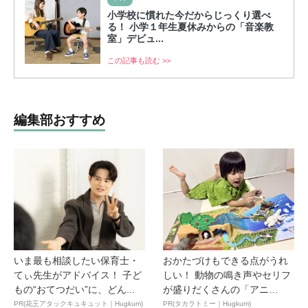
小学校に慣れた今だからじっくり選べ
る！ 小学１年生夏休みからの「音楽教
室」デビュ...
この記事も読む >>
編集部おすすめ
いま最も相談したい保育士・
おかたづけもできる点がうれ
てぃ先生がアドバイス！ 子ど
しい！ 動物の鳴き声やセリフ
もの“おてつだい”に、どん...
が盛りだくさんの「アニ
ア ...
PR(花王アタックキュキュット｜Hugkum)
PR(タカラトミー｜Hugkum)