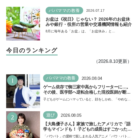
パパママの教養
2026.07.17
お盆は《祝日》じゃない？ 2026年のお盆休
みや銀行・役所の営業や交通機関情報も紹介
8月に毎年ある「お盆」は、「お盆休み」と…
今日のランキング
（2026.8.10更新）
1
パパママの教養
2026.08.04
ゲーム依存で御三家中高からフリーターに…。
その後、医学部へ逆転合格した現役医師が断言
「ゲームの経験が受験勉強に役立った」そう考
子どもがゲームにハマっていると、顔をしかめ、「やめなさ
える背景とは
い！」という親御さんは多いでしょう。中学受験を控えて
い…
2
遊び
2026.08.05
【大島優子さん】家族で旅したアメリカで「語
学もマインドも！ 子どもの成長はすごかった」
声優をつとめた映画『パウ・パトロール ザ・ダ
「パウパト」の愛称で親しまれる人気アニメ「パウ・パトロ