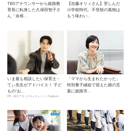
TBSアナウンサーから姫路教
【吉藤オリィさん】苦しんだ
育長に転身した久保田智子さ
小学校時代。不登校の孤独は
ん「余裕...
もう味わい...
いま最も相談したい保育士・
「ママから生まれたかった」
てぃ先生がアドバイス！ 子ど
特別養子縁組で迎えた娘の言
もの“お...
葉に姫路市...
PR（花王アタックキュキュット｜Hugkum）