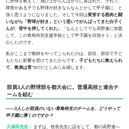
に野球を教えて、飛び上がらんばかりに喜ばれた。それで、
障害がある子でも野球が好きならなんとかして甲子園に、と
強く思うようになりました。そして今回は
変形する筋肉と闘
いながら「野球が好き」という思いでがんばってきた白子く
んが、背中を押してくれた。
「なんとしてでも高野連に加盟
して、この青鳥特別支援学校として甲子園を目指そう」と決
心したのです。
私がここまで教師をやってこられたのは、節目、節目で子ど
もたちに影響を受けてきたからです。
子どもたちに教えられ
て、教員は育つ
のだとしみじみ感じます。
部員3人の野球部を都大会に。普通高校と連合チ
ームを組む
――3人しか部員のいない青鳥特支のチームを、どうやって
甲子園に導くのですか？
久保田先生：
まずは、校長先生に話をして、都の高野連へ