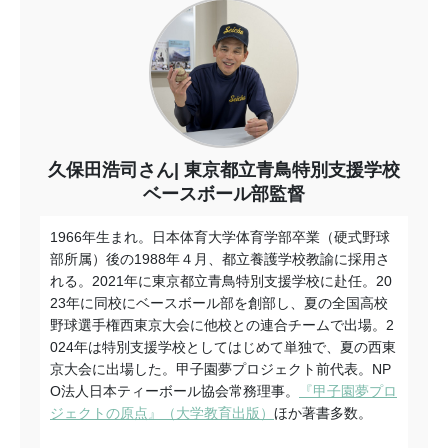
久保田浩司さん
東京都立青鳥特別支援学校
ベースボール部監督
1966
年生まれ。日本体育大学体育学部卒業（硬式野球
部所属）後の
1988
年４月、都立養護学校教諭に採用さ
れる。
2021
年に東京都立青鳥特別支援学校に赴任。
20
23
年に同校にベースボール部を創部し、夏の全国高校
野球選手権西東京大会に他校との連合チームで出場。
2
024
年は特別支援学校としてはじめて単独で、夏の西東
京大会に出場した。甲子園夢プロジェクト前代表。
NP
O
法人日本ティーボール協会常務理事。
『甲子園夢プロ
ジェクトの原点』（大学教育出版）
ほか著書多数。