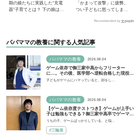
期の娘たちに実践した“充電
「かまって攻撃」に疲弊。
器”子育てとは？ 下の娘は小
つい子どもに怒ってしまい
4のときに「今日から反抗期
自己嫌悪の日々です【愛子
Recommended by
入りまーす」と宣言！
先生の子育てお悩み相談
室】
パパママの教養に関する人気記事
パパママの教養
2026.08.04
ゲーム依存で御三家中高からフリーター
に…。その後、医学部へ逆転合格した現役医
師が断言「ゲームの経験が受験勉強に役立っ
子どもがゲームにハマっていると、顔をし…
た」そう考える背景とは
パパママの教養
2026.08.04
【ゲーム依存度テストつき】ゲームが上手い
子は勉強もできる？御三家中高卒でゲーマー
の医師・阿部智史さんが教えるゲームしなが
うちの子、ゲームばっかりしている、と悩…
ら受験で勝つためのメソッド
#三輪泉