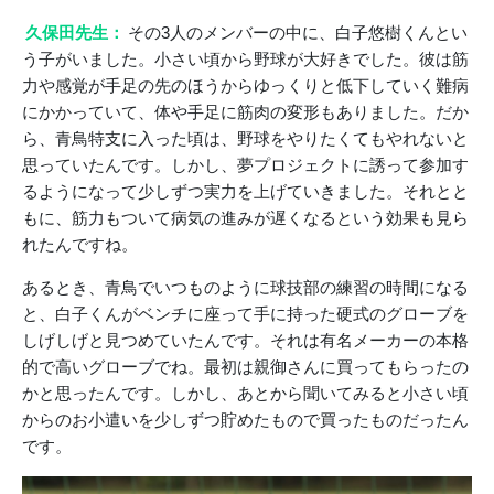
久保田先生：
その3人のメンバーの中に、白子悠樹くんとい
う子がいました。小さい頃から野球が大好きでした。彼は筋
力や感覚が手足の先のほうからゆっくりと低下していく難病
にかかっていて、体や手足に筋肉の変形もありました。だか
ら、青鳥特支に入った頃は、野球をやりたくてもやれないと
思っていたんです。しかし、夢プロジェクトに誘って参加す
るようになって少しずつ実力を上げていきました。それとと
もに、筋力もついて病気の進みが遅くなるという効果も見ら
れたんですね。
あるとき、青鳥でいつものように球技部の練習の時間になる
と、白子くんがベンチに座って手に持った硬式のグローブを
しげしげと見つめていたんです。それは有名メーカーの本格
的で高いグローブでね。最初は親御さんに買ってもらったの
かと思ったんです。しかし、あとから聞いてみると小さい頃
からのお小遣いを少しずつ貯めたもので買ったものだったん
です。