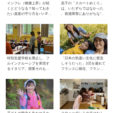
インフレ（物価上昇）が続
息子の「スカートめくり」
くとどうなる？知っておき
は、いたずらではなかった
たい資産の守り方をパパFP
。発達障害にありがちな“誤
が解説
学習”のしくみ【療育アドバ
イザーが解説】
特別支援学校を廃止し、フ
「日本の気遣い文化に窒息
ルインクルーシブを実現す
しそうだった」3児を連れて
るイタリア。授業そのもの
フランスに移住、フランス
を、多様な子どもが参加し
の洗礼で痛感した日本のあ
やすい形に【言語聴覚士 原
りがたみ【vol.13】
先生が伝える世界のインク
ルーシブ教育】
子どもの能力を生かせるか
スウェーデン人の夫はなん