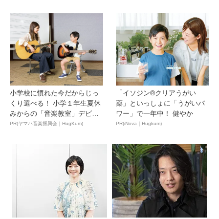
小学校に慣れた今だからじっ
「イソジン®クリアうがい
くり選べる！ 小学１年生夏休
薬」といっしょに「うがいパ
みからの「音楽教室」デビ
ワー」で一年中！ 健やか
ュ...
PR(ヤマハ音楽振興会｜HugKum)
PR(iNova｜Hugkum)