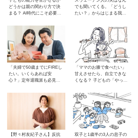
どうかは親の関わり方で決
でも聞いてくる。「どうし
まる？ AI時代にこそ必要な
たい？」からはじまる我が
コミュニケーションスキル
家【北欧パパと日本で子育
の伸ばし方と「愛される人
て vol.24】
格」の育み方
「夫婦で50歳までにFIREし
「ママのお膝で食べたい」
たい。いくらあれば安
甘えさせたら、自立できな
心？」定年退職派も必見！
くなる？ 子どもの「やっ
老後資金の“見積もり方”をプ
て」に向き合うときの小さ
ロが解説【連載第13回】
な姿勢《モンテッソーリ教
師の子育てエッセイ》vol.7
【野々村友紀子さん】反抗
双子と1歳半の3人の息子の