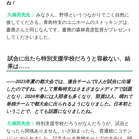
ね！
久保田先生：
みなさん、野球というつながりでごく自然に
接してくださる。青鳥特支のユニホームのストッキングは、
慶應さんと同じなんです。慶應の森林貴彦監督がプレゼント
してくださいました。
試合に出たら特別支援学校だろうと容赦ない、結
果は……
――2023年夏の都大会では、連合チームで2人が試合に出場
したのですね。そして青鳥特支はさまざまなメディアで話題
となり、2024年春には入部者も多くなり、部員12人、晴れて
単独チームで都大会に出られるようになりました。日本初と
いうことで、とても話題になりましたね。
久保田先生：
特別支援学校だろうがなんだろうが、試合と
なったら関係ありません。いざ始まったら、普通校にコテン
パンにやられました。記念すべき単独チームでの大会は、66