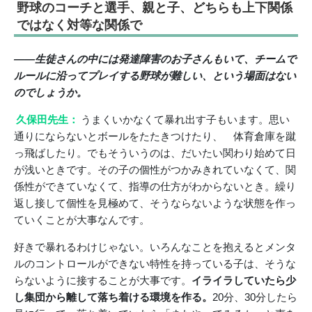
野球のコーチと選手、親と子、どちらも上下関係
ではなく対等な関係で
――生徒さんの中には発達障害のお子さんもいて、チームで
ルールに沿ってプレイする野球が難しい、という場面はない
のでしょうか。
久保田先生：
うまくいかなくて暴れ出す子もいます。思い
通りにならないとボールをたたきつけたり、 体育倉庫を蹴
っ飛ばしたり。でもそういうのは、だいたい関わり始めて日
が浅いときです。その子の個性がつかみきれていなくて、関
係性ができていなくて、指導の仕方がわからないとき。繰り
返し接して個性を見極めて、そうならないような状態を作っ
ていくことが大事なんです。
好きで暴れるわけじゃない。いろんなことを抱えるとメンタ
ルのコントロールができない特性を持っている子は、そうな
らないように接することが大事です。
イライラしていたら少
し集団から離して落ち着ける環境を作る。
20分、30分したら