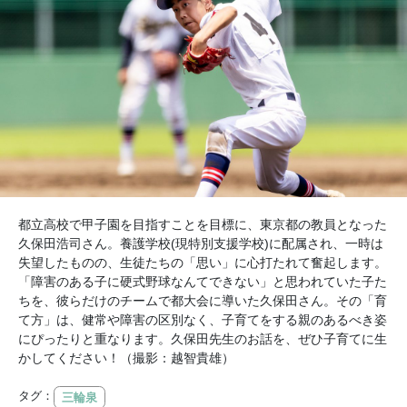
都立高校で甲子園を目指すことを目標に、東京都の教員となった
久保田浩司さん。養護学校(現特別支援学校)に配属され、一時は
失望したものの、生徒たちの「思い」に心打たれて奮起します。
「障害のある子に硬式野球なんてできない」と思われていた子た
ちを、彼らだけのチームで都大会に導いた久保田さん。その「育
て方」は、健常や障害の区別なく、子育てをする親のあるべき姿
にぴったりと重なります。久保田先生のお話を、ぜひ子育てに生
かしてください！（撮影：越智貴雄）
タグ：
三輪泉