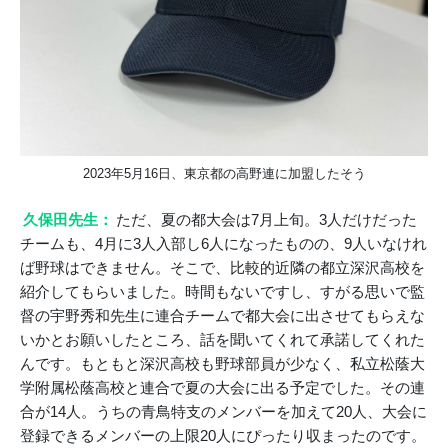
2023年5月16日、東京都の高野連に加盟したそう
久保田先生：
ただ、夏の都大会は7月上旬。3人だけだった
チームも、4月に3人入部し6人になったものの、9人いなけれ
ば野球はできません。そこで、比較的近隣の都立深沢高校を
紹介してもらいました。時間もないですし、すがる思いで監
督の宇野秀和先生に連合チームで都大会に出させてもらえな
いかとお願いしたところ、話を聞いてくれて承諾してくれた
んです。もともと深沢高校も野球部員が少なく、私立松蔭大
学附属松蔭高校と連合で夏の大会に出る予定でした。その連
合が14人。うちの青鳥特支のメンバーを加えて20人、大会に
登録できるメンバーの上限20人にぴったり収まったのです。