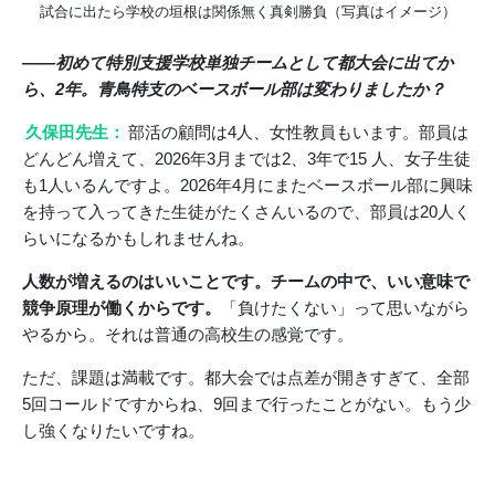
試合に出たら学校の垣根は関係無く真剣勝負（写真はイメージ）
――初めて特別支援学校単独チームとして都大会に出てか
ら、2年。青鳥特支のベースボール部は変わりましたか？
久保田先生：
部活の顧問は4人、女性教員もいます。部員は
どんどん増えて、2026年3月までは2、3年で15 人、女子生徒
も1人いるんですよ。2026年4月にまたベースボール部に興味
を持って入ってきた生徒がたくさんいるので、部員は20人く
らいになるかもしれませんね。
人数が増えるのはいいことです。チームの中で、いい意味で
競争原理が働くからです。
「負けたくない」って思いながら
やるから。それは普通の高校生の感覚です。
ただ、課題は満載です。都大会では点差が開きすぎて、全部
5回コールドですからね、9回まで行ったことがない。もう少
し強くなりたいですね。