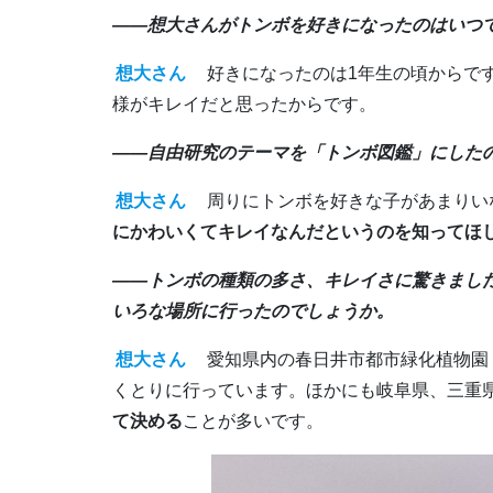
――想大さんがトンボを好きになったのはいつで
想大さん
好きになったのは1年生の頃からで
様がキレイだと思ったからです。
――自由研究のテーマを「トンボ図鑑」にした
想大さん
周りにトンボを好きな子があまりい
にかわいくてキレイなんだというのを知ってほ
――トンボの種類の多さ、キレイさに驚きまし
いろな場所に行ったのでしょうか。
想大さん
愛知県内の春日井市都市緑化植物園
くとりに行っています。ほかにも岐阜県、三重
て決める
ことが多いです。