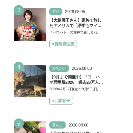
3
2026.08.05
遊び
【大島優子さん】家族で旅し
たアメリカで「語学もマイン
ドも！ 子どもの成長はすごか
「パウパト」の愛称で親しまれる
った」声優をつとめた映画
人気アニメ「パウ・パトロール」
『パウ・パトロール ザ・ダイ
の劇場版シリーズ第3弾、映画『パ
#長南真理恵
ノ・ムービー』ではあきらめ
ウ・パトロール ザ…
なければ何でもできると子ど
もに知ってほしい
4
2026.08.03
おでかけ
【9月まで開催中】「ヨコハ
マ恐竜展2026」過去26万人を
動員した恐竜展が9年ぶりに
2026年7月17日(金)〜9月6日(日)、
復活！ 夏休みのおでかけで楽
パシフィコ横浜 展示ホールAにて
しむポイントを完全ガイド
「ヨコハマ恐竜展2026〜恐竜の食
#北本祐子
卓大図鑑〜」が開催…
5
2026.08.06
暮らし