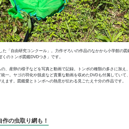
に開催した「自由研究コンクール」。力作ぞろいの作品のなかから小学館の図
ぼくのトンボ図鑑DVDつき」です。
もの、産卵の様子などを写真と動画で記録。トンボの種類の多さに加え
統一。ヤゴの羽化や脱皮など貴重な動画を収めたDVDも付属していて
がえます。図鑑愛とトンボへの熱意が伝わる見ごたえ十分の作品です。
自作の虫取り網も！