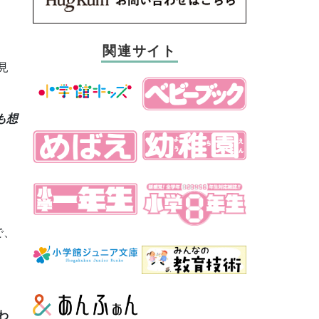
関連サイト
見
も想
で、
わ