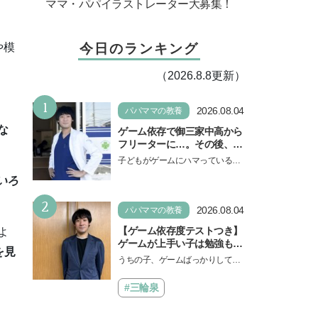
ママ・パパイラストレーター大募集！
今日のランキング
や模
（2026.8.8更新）
1
2026.08.04
パパママの教養
な
ゲーム依存で御三家中高から
フリーターに…。その後、医
学部へ逆転合格した現役医師
子どもがゲームにハマっている
が断言「ゲームの経験が受験
と、顔をしかめ、「やめなさ
いろ
勉強に役立った」そう考える
い！」という親御さんは多いでし
背景とは
2
ょう。中学受験を控えてい…
2026.08.04
パパママの教養
【ゲーム依存度テストつき】
よ
ゲームが上手い子は勉強もで
を見
きる？御三家中高卒でゲーマ
うちの子、ゲームばっかりしてい
ーの医師・阿部智史さんが教
る、と悩み、「ゲーム禁止」を宣
えるゲームしながら受験で勝
言し、子どもとトラブルになる家
#三輪泉
つためのメソッド
庭は多いもの。でも…