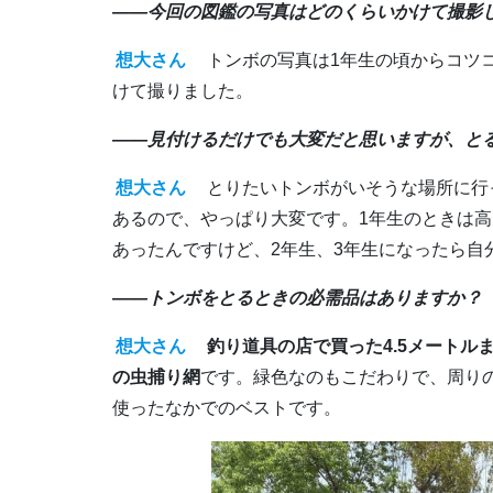
――今回の図鑑の写真はどのくらいかけて撮影
想大さん
トンボの写真は1年生の頃からコツ
けて撮りました。
――見付けるだけでも大変だと思いますが、と
想大さん
とりたいトンボがいそうな場所に行
あるので、やっぱり大変です。1年生のときは
あったんですけど、2年生、3年生になったら自
――トンボをとるときの必需品はありますか？
想大さん
釣り道具の店で買った4.5メート
の虫捕り網
です。緑色なのもこだわりで、周り
使ったなかでのベストです。