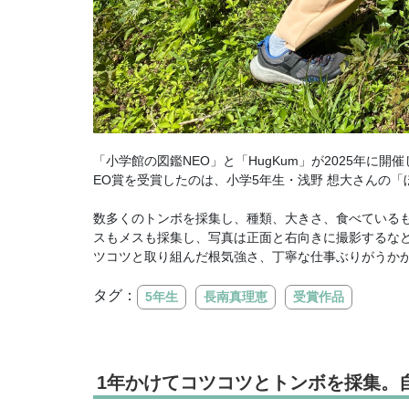
「小学館の図鑑NEO」と「HugKum」が2025年
EO賞を受賞したのは、小学5年生・浅野 想大さんの「
数多くのトンボを採集し、種類、大きさ、食べている
スもメスも採集し、写真は正面と右向きに撮影するなど
ツコツと取り組んだ根気強さ、丁寧な仕事ぶりがうか
タグ：
5年生
長南真理恵
受賞作品
1年かけてコツコツとトンボを採集。