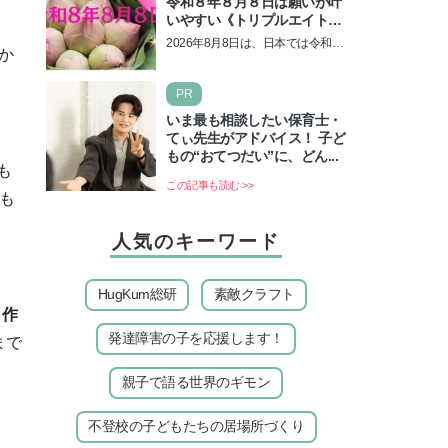
令和８年８月８日は願いが叶
いやすい《トリプルエイト》
の日！ 13日の獅子座の新月
2026年8月8日は、日本では令和8
か
＆皆既日食の影響にも注目
年8月8日の8並びの日になりま
す。そしてこの日は、「ライオン
PR
ズゲート」というとって…
いま最も相談したい保育士・
てぃ先生がアドバイス！ 子ど
もの“おてつだい”に、どん...
も
この記事も読む >>
も
人気のキーワード
HugKum総研
素敵クラフト
自作
発達障害の子を応援します！
まで
親子で語る世界のギモン
不登校の子どもたちの居場所づくり