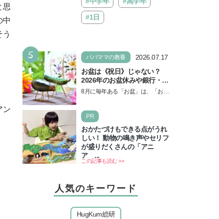
#中学年
#高学年
と思
#1日
の中
そう
5
2026.07.17
パパママの教養
お盆は《祝日》じゃない？
2026年のお盆休みや銀行・役
所の営業や交通機関情報も紹
8月に毎年ある「お盆」は、「お盆
介
休み」と言われるのに祝日ではな
アン
いのでしょうか？ 当記事では、ま
PR
ずは2026年のお盆…
。
おかたづけもできる点がうれ
しい！ 動物の鳴き声やセリフ
が盛りだくさんの「アニ
ア ...
この記事も読む >>
人気のキーワード
HugKum総研