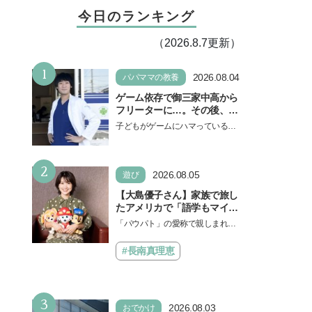
今日のランキング
（2026.8.7更新）
1
2026.08.04
パパママの教養
ゲーム依存で御三家中高から
フリーターに…。その後、医
学部へ逆転合格した現役医師
子どもがゲームにハマっている
が断言「ゲームの経験が受験
と、顔をしかめ、「やめなさ
勉強に役立った」そう考える
い！」という親御さんは多いでし
背景とは
2
ょう。中学受験を控えてい…
2026.08.05
遊び
【大島優子さん】家族で旅し
たアメリカで「語学もマイン
ドも！ 子どもの成長はすごか
「パウパト」の愛称で親しまれる
った」声優をつとめた映画
人気アニメ「パウ・パトロール」
『パウ・パトロール ザ・ダイ
の劇場版シリーズ第3弾、映画『パ
#長南真理恵
ノ・ムービー』ではあきらめ
ウ・パトロール ザ…
なければ何でもできると子ど
もに知ってほしい
3
2026.08.03
おでかけ