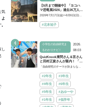
【9月まで開催中】「ヨコハ
マ恐竜展2026」過去26万人を
な気
動員した恐竜展が9年ぶりに
2026年7月17日(金)〜9月6日(日)、
、
よ
復活！ 夏休みのおでかけで楽
パシフィコ横浜 展示ホールAにて
しむポイントを完全ガイド
「ヨコハマ恐竜展2026〜恐竜の食
#北本祐子
す。
卓大図鑑〜」が開催…
4
2026.
小学生の自由研究ま
寂し
08.03
るわかりナビ！
怒
QuizKnock東問さん＆言さん
と田村正資さんが案内！ 「よ
みうりランド」で遊びながら
「自由研究のテーマが決まらな
自由研究が進む期間限定イベ
い…」。そんな夏休みの悩みにヒ
ントが開催
ントをくれるイベントが、よみう
#2年生
#3年生
りランド「グッジョバ!!…
#4年生
#6年生
で
#5年生
#あゆーや
#1年生
#低学年
希