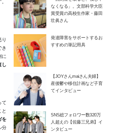
す。
なくなる」。文部科学大臣
賞受賞の高校生作家・藤田
壮眞さん
発達障害をサポートするお
怒り
すすめの筆記用具
でき
側に
ほし
【JOYさんmaiさん夫婦】
産後鬱や移住計画など子育
てインタビュー
って
こと
SNS総フォロワー数320万
ガを
人超えの【佐藤三兄弟】イ
ル分
ンタビュー