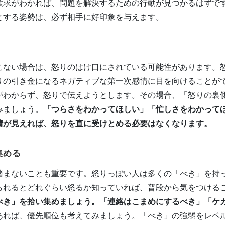
欲求がわかれば、問題を解決するための行動が見つかるはずで
とする姿勢は、必ず相手に好印象を与えます。
こない場合は、怒りのはけ口にされている可能性があります。
りの引き金になるネガティブな第一次感情に目を向けることが
がわからず、怒りで伝えようとします。その場合、「怒りの裏
みましょう。
「つらさをわかってほしい」「忙しさをわかって
情が見えれば、怒りを直に受けとめる必要はなくなります。
集める
踏まないことも重要です。怒りっぽい人は多くの「べき」を持
られるとどれぐらい怒るか知っていれば、普段から気をつける
べき」を拾い集めましょう。「連絡はこまめにするべき」「ケ
あれば、優先順位も考えてみましょう。「べき」の強弱をレベ