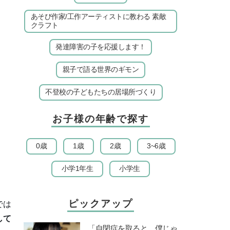
あそび作家/工作アーティストに教わる 素敵
クラフト
発達障害の子を応援します！
親子で語る世界のギモン
不登校の子どもたちの居場所づくり
お子様の年齢で探す
0歳
1歳
2歳
3~6歳
小学1年生
小学生
ピックアップ
では
して
「自閉症を取ると、僕じゃ