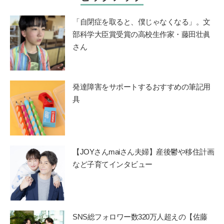
「自閉症を取ると、僕じゃなくなる」。文
部科学大臣賞受賞の高校生作家・藤田壮眞
さん
発達障害をサポートするおすすめの筆記用
具
【JOYさんmaiさん夫婦】産後鬱や移住計画
など子育てインタビュー
SNS総フォロワー数320万人超えの【佐藤