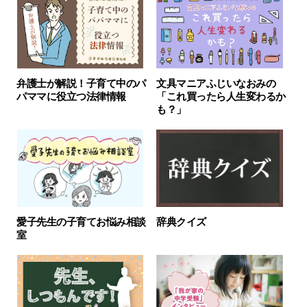
弁護士が解説！子育て中のパ
文具マニアふじいなおみの
パママに役立つ法律情報
「これ買ったら人生変わるか
も？」
愛子先生の子育てお悩み相談
辞典クイズ
室