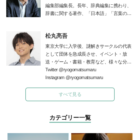
数のメディアに出演し、全国のおにぎり文
編集部編集長。長年、辞典編集に携わり、
化を語る。両親を病気で亡くしたことをき
辞書に関する著作、「日本語」「言葉の使
っかけに、“人は、食べるもので体がつく
い方」などの講演も多い。文化審議会国語
られている”ということを改めて実感。食
分科会委員。著書に『悩ましい国語辞典』
の大切さに目覚め、管理栄養士を目指すべ
松丸亮吾
（時事通信社/角川ソフィア文庫）『さら
く大学へ進学。2023年春、国家試験に合格
に悩ましい国語辞典』（時事通信社）、
東京大学に入学後、謎解きサークルの代表
し、管理栄養士となる。
『微妙におかしな日本語』『辞書編集、三
として団体を急成長させ、イベント・放
十七年』（いずれも草思社）、『一生もの
送・ゲーム・書籍・教育など、様々な分野
の語彙力』（ナツメ社）、『辞典編集者が
で一大ブームを巻き起こしている
Twitter @ryogomatsumaru
”
謎解き
”
選ぶ 美しい日本語101』（時事通信
の仕掛け人。現在は東大発の謎解きクリエ
Instagram @ryogomatsumaru
社）。監修に『こどもたちと楽しむ 知れ
イター集団
RIDDLER(
株
)
を立ち上げ、仲間
ば知るほどお相撲ことば』（ベースボー
とともに様々なメディアに謎解きを仕掛け
すべて見る
ル・マガジン社）。NHKの人気番組『チコ
ている。監修書籍に、『東大ナゾトレ』シ
ちゃんに叱られる』にも、日本語のエキス
リーズ
(
扶桑社
)
、『東大松丸式ナゾトキス
パートとして登場。新刊の『やっぱり悩ま
クール』『東大松丸式
名探偵コナンナゾ
カテゴリー一覧
しい国語辞典』（時事通信社）が好評発売
トキ探偵団』
(
小学館
)
『頭をつかう新習慣
!
中。
ナゾときタイム』
(NHK
出版
)
、など多数の
謎解き本を手がける。