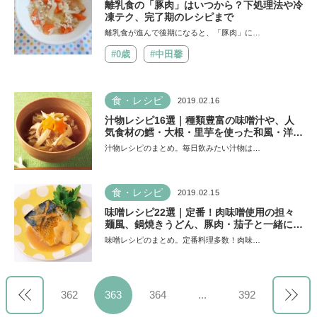
離乳食の「豚肉」はいつから？下処理法や冷
凍テク、完了期のレシピまで
離乳食が進んで後期になると、「豚肉」に…
#0歳
#中田馨
食・レシピ
2019.02.16
汁物レシピ16選｜種類豊富の味噌汁や、人
気食材の鱈・大根・里芋を使った和風・洋風
の汁物を厳選！
汁物レシピのまとめ。毎日飲みたい汁物は…
食・レシピ
2019.02.15
味噌レシピ22選｜定番！肉味噌使用の担々
麺風、鍋焼きうどん、豚肉・茄子と一緒にな
ど人気＆簡単レシピ
味噌レシピのまとめ。定番料理多数！肉味…
362
363
364
...
392