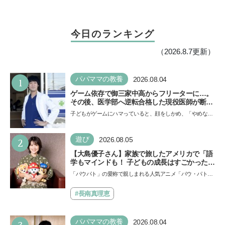
今日のランキング
（2026.8.7更新）
1
パパママの教養
2026.08.04
ゲーム依存で御三家中高からフリーターに…。
その後、医学部へ逆転合格した現役医師が断言
「ゲームの経験が受験勉強に役立った」そう考
子どもがゲームにハマっていると、顔をしかめ、「やめなさ
える背景とは
い！」という親御さんは多いでしょう。中学受験を控えて
い…
2
遊び
2026.08.05
【大島優子さん】家族で旅したアメリカで「語
学もマインドも！ 子どもの成長はすごかった」
声優をつとめた映画『パウ・パトロール ザ・ダ
「パウパト」の愛称で親しまれる人気アニメ「パウ・パトロ
イノ・ムービー』ではあきらめなければ何でも
ール」の劇場版シリーズ第3弾、映画『パウ・パトロール
できると子どもに知ってほしい
ザ…
#長南真理恵
パパママの教養
2026.08.04