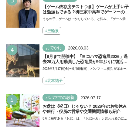
3
【ゲーム依存度テストつき】ゲームが上手い子
は勉強もできる？御三家中高卒でゲーマーの医
師・阿部智史さんが教えるゲームしながら受験
うちの子、ゲームばっかりしている、と悩み、「ゲーム禁
で勝つためのメソッド
止」を宣言し、子どもとトラブルになる家庭は多いもの。で
も…
#三輪泉
4
おでかけ
2026.08.03
【9月まで開催中】「ヨコハマ恐竜展2026」過
去26万人を動員した恐竜展が9年ぶりに復活！
夏休みのおでかけで楽しむポイントを完全ガイ
2026年7月17日(金)〜9月6日(日)、パシフィコ横浜 展示ホール
ド
Aにて「ヨコハマ恐竜展2026〜恐竜の食卓大図鑑〜」が開
催…
#北本祐子
5
パパママの教養
2026.07.17
お盆は《祝日》じゃない？ 2026年のお盆休み
や銀行・役所の営業や交通機関情報も紹介
8月に毎年ある「お盆」は、「お盆休み」と言われるのに祝
日ではないのでしょうか？ 当記事では、まずは2026年のお
盆…