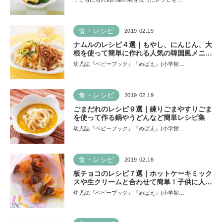
食・レシピ
2019.02.19
ナムルのレシピ４選｜もやし、にんじん、大
根を使って簡単に作れる人気の韓国風メニュ
ー
幼児誌『ベビーブック』『めばえ』(小学館…
食・レシピ
2019.02.19
ごまだれのレシピ９選｜練りごまやすりごま
を使って作る鍋やうどんなど簡単レシピ集
幼児誌『ベビーブック』『めばえ』(小学館…
食・レシピ
2019.02.18
板チョコのレシピ７選｜ホットケーキミック
スや生クリームと合わせて簡単！子供に人気
のお菓子レシピ
幼児誌『ベビーブック』『めばえ』(小学館…