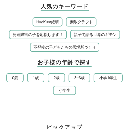
人気のキーワード
HugKum総研
素敵クラフト
発達障害の子を応援します！
親子で語る世界のギモン
不登校の子どもたちの居場所づくり
お子様の年齢で探す
0歳
1歳
2歳
3~6歳
小学1年生
小学生
ピックアップ