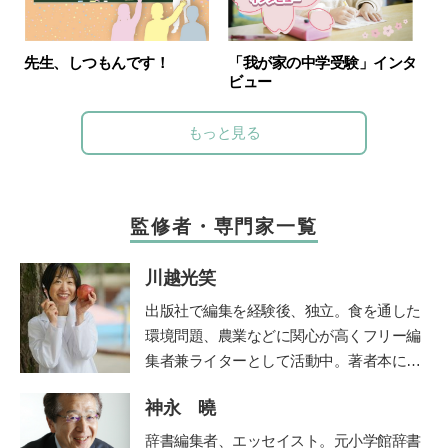
「我が家の中学受験」インタ
先生、しつもんです！
ビュー
もっと見る
監修者・専門家一覧
川越光笑
出版社で編集を経験後、独立。食を通した
環境問題、農業などに関心が高くフリー編
集者兼ライターとして活動中。著者本に日
本の食文化を守るべく企画した「おにぎ
神永 曉
り」（グラフィック社）がある。NHKやラ
ジオ番組J-Waveロハスモーニングなど多
辞書編集者、エッセイスト。元小学館辞書