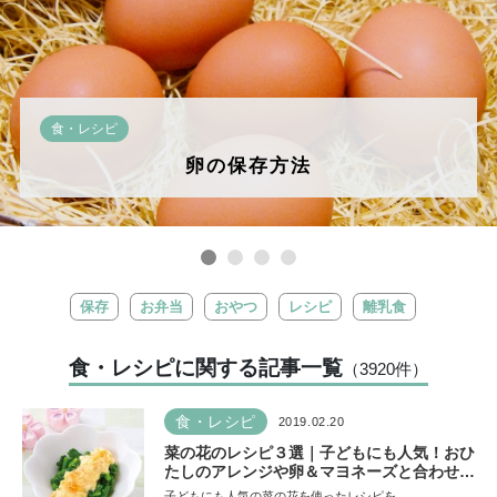
食・レシピ
卵の保存方法
保存
お弁当
おやつ
レシピ
離乳食
食・レシピに関する記事一覧
（3920
件
）
食・レシピ
2019.02.20
菜の花のレシピ３選｜子どもにも人気！おひ
たしのアレンジや卵＆マヨネーズと合わせた
彩りレシピ
子どもにも人気の菜の花を使ったレシピを…