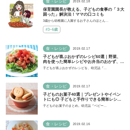
食・レシピ
2019.02.18
保育園園長が教える、子どもの食事の「３大
困った」解決法！ママの口コミも
3歳から幼稚園に入園するお子さんのほとん…
#3~6歳
食・レシピ
2019.02.17
子どもが喜ぶおかずのレシピ60選｜野菜、
肉を使った簡単レシピやお弁当のおかず、パ
ーティーメニューも！
子どもが喜ぶおかずのレシピを、幼児誌『…
食・レシピ
2019.02.17
子どものお菓子40選｜プレゼントやイベン
トにも◎ 子どもと手作りできる簡単レシピ
や市販の詰め合わせなど！
子どものお菓子のまとめ。幼児誌『ベビー…
食・レシピ
2019.02.16