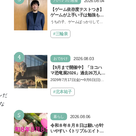
2026.08.04
パパママの教養
【ゲーム依存度テストつき】
ゲームが上手い子は勉強もで
きる？御三家中高卒でゲーマ
うちの子、ゲームばっかりしてい
ーの医師・阿部智史さんが教
る、と悩み、「ゲーム禁止」を宣
えるゲームしながら受験で勝
言し、子どもとトラブルになる家
#三輪泉
つためのメソッド
庭は多いもの。でも…
4
2026.08.03
おでかけ
【9月まで開催中】「ヨコハ
マ恐竜展2026」過去26万人を
動員した恐竜展が9年ぶりに
2026年7月17日(金)〜9月6日(日)、
復活！ 夏休みのおでかけで楽
パシフィコ横浜 展示ホールAにて
しむポイントを完全ガイド
「ヨコハマ恐竜展2026〜恐竜の食
#北本祐子
レだ
卓大図鑑〜」が開催…
な
5
2026.08.06
暮らし
令和８年８月８日は願いが叶
いやすい《トリプルエイト》