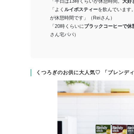
「平日は13時くらいが休憩時間。
大好
「よく
ルイボスティー
を飲んでいます
が休憩時間です」（Reiさん）
「20時くらいに
ブラックコーヒーで休
さん宅パパ）
くつろぎのお供に大人気♡ 「ブレンデ