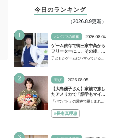
今日のランキング
（2026.8.9更新）
1
2026.08.04
パパママの教養
ゲーム依存で御三家中高から
フリーターに…。その後、医
学部へ逆転合格した現役医師
子どもがゲームにハマっている
が断言「ゲームの経験が受験
と、顔をしかめ、「やめなさ
勉強に役立った」そう考える
い！」という親御さんは多いでし
背景とは
2
ょう。中学受験を控えてい…
2026.08.05
遊び
【大島優子さん】家族で旅し
たアメリカで「語学もマイン
ドも！ 子どもの成長はすごか
「パウパト」の愛称で親しまれる
った」声優をつとめた映画
人気アニメ「パウ・パトロール」
『パウ・パトロール ザ・ダイ
の劇場版シリーズ第3弾、映画『パ
#長南真理恵
ノ・ムービー』ではあきらめ
ウ・パトロール ザ…
なければ何でもできると子ど
もに知ってほしい
3