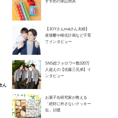
すすめの筆記用具
【JOYさんmaiさん夫婦】
産後鬱や移住計画など子育
てインタビュー
SNS総フォロワー数320万
人超えの【佐藤三兄弟】イ
ンタビュー
飲ん
お菓子缶研究家が教える
「絶対に外さないクッキー
缶」10選