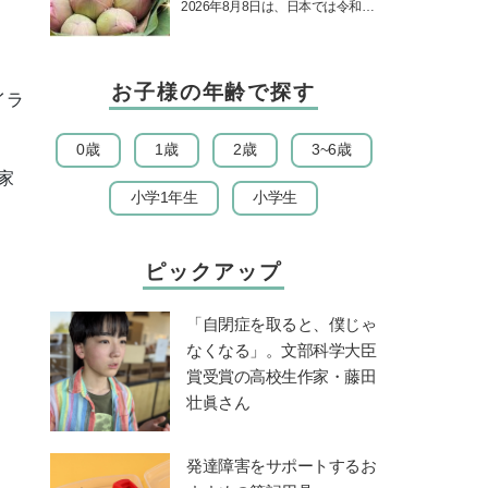
の日！ 13日の獅子座の新月
2026年8月8日は、日本では令和8
＆皆既日食の影響にも注目
年8月8日の8並びの日になりま
す。そしてこの日は、「ライオン
ズゲート」というとって…
お子様の年齢で探す
イラ
0歳
1歳
2歳
3~6歳
家
小学1年生
小学生
ピックアップ
「自閉症を取ると、僕じゃ
なくなる」。文部科学大臣
賞受賞の高校生作家・藤田
壮眞さん
発達障害をサポートするお