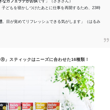
きなカフェラテがお供
です」（さきさん）
。子どもを寝かしつけたあとに仕事を再開するため、23時
憩
。目が覚めてリフレッシュできる気がします」（はるみ
ィ
Ⓡ
」スティックはニーズに合わせた16種類！