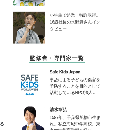
小学生で起業・特許取得。
16歳社長の水野舞さんイン
タビュー
監修者・専門家一覧
Safe Kids Japan
事故による子どもの傷害を
予防することを目的として
活動しているNPO法人。S
afe Kids Worldwideや国立成
育医療研究センター、産業
清水章弘
技術総合研究所などと連携
1987
年、千葉県船橋市生ま
して、子どもの傷害予防に
れ。私立海城中学高校、東
る
関する様々な活動を行う。