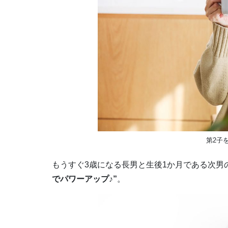
第2子
もうすぐ3歳になる長男と生後1か月である次男
でパワーアップ♪”
。