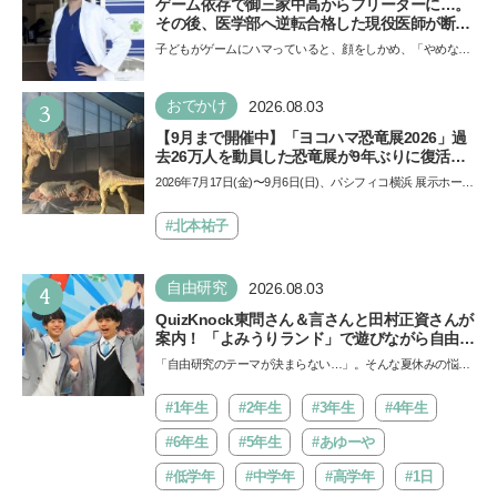
ゲーム依存で御三家中高からフリーターに…。
その後、医学部へ逆転合格した現役医師が断言
「ゲームの経験が受験勉強に役立った」そう考
子どもがゲームにハマっていると、顔をしかめ、「やめなさ
える背景とは
い！」という親御さんは多いでしょう。中学受験を控えて
い…
3
おでかけ
2026.08.03
【9月まで開催中】「ヨコハマ恐竜展2026」過
去26万人を動員した恐竜展が9年ぶりに復活！
夏休みのおでかけで楽しむポイントを完全ガイ
2026年7月17日(金)〜9月6日(日)、パシフィコ横浜 展示ホール
ド
Aにて「ヨコハマ恐竜展2026〜恐竜の食卓大図鑑〜」が開
催…
#北本祐子
4
自由研究
2026.08.03
QuizKnock東問さん＆言さんと田村正資さんが
案内！ 「よみうりランド」で遊びながら自由研
究が進む期間限定イベントが開催
「自由研究のテーマが決まらない…」。そんな夏休みの悩み
にヒントをくれるイベントが、よみうりランド「グッジョ
バ!!…
#1年生
#2年生
#3年生
#4年生
#6年生
#5年生
#あゆーや
#低学年
#中学年
#高学年
#1日