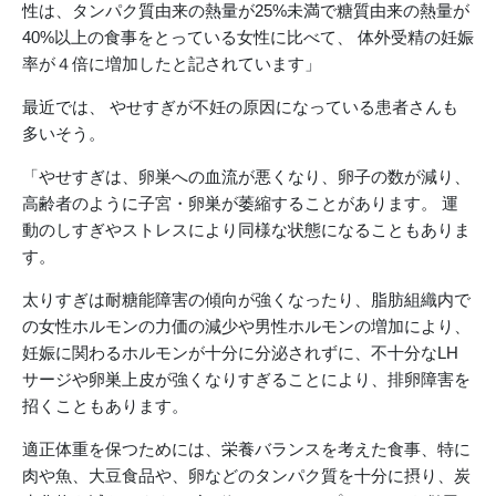
性は、タンパク質由来の熱量が25%未満で糖質由来の熱量が
40%以上の食事をとっている女性に比べて、 体外受精の妊娠
率が４倍に増加したと記されています」
最近では、 やせすぎが不妊の原因になっている患者さんも
多いそう。
「やせすぎは、卵巣への血流が悪くなり、卵子の数が減り、
高齢者のように子宮・卵巣が萎縮することがあります。 運
動のしすぎやストレスにより同様な状態になることもありま
す。
太りすぎは耐糖能障害の傾向が強くなったり、脂肪組織内で
の女性ホルモンの力価の減少や男性ホルモンの増加により、
妊娠に関わるホルモンが十分に分泌されずに、不十分なLH
サージや卵巣上皮が強くなりすぎることにより、排卵障害を
招くこともあります。
適正体重を保つためには、栄養バランスを考えた食事、特に
肉や魚、大豆食品や、卵などのタンパク質を十分に摂り、炭