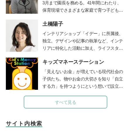
3月まで園長を務める。41年間にわたり、
保育現場でさまざまな家庭で育つ子どもと
その親を見守り続けた、その深い見識には
土橋陽子
定評がある。豊かな経験を活かして、『幼
稚園』（小学館刊）で育児相談コーナーを
インテリアショップ「イデー」に所属後、
担当。子育て中のママたちに温かなメッセ
独立。デザインや記事の執筆など、インテ
ージを伝えてきた。
リアに特化した活動に加え、ライフスタイ
ルのコンサルティングなども行う。 家族
キッズマネーステーション
の時間に笑顔を増やすアナログ時計「funp
unclock」シリーズデザイナー。仕事と並
「見えないお金」が増えている現代社会の
行して、モンテッソーリ教師の資格取得を
子供たち。物やお金の大切さを知り「自立
目ざして、モンテッソーリ教育理論を学び
する力」を持つようにという想いで設立。
直し中。
公式サイト
全国に約160名在籍する認定講師が自治体
や学校などを中心に、お金教育・キャリア
すべて見る
教育の授業や講演を行う。2018年までに11
00件以上の講座実績を持つ。
http://www.1ki
nsenkyouiku.com/
サイト内検索