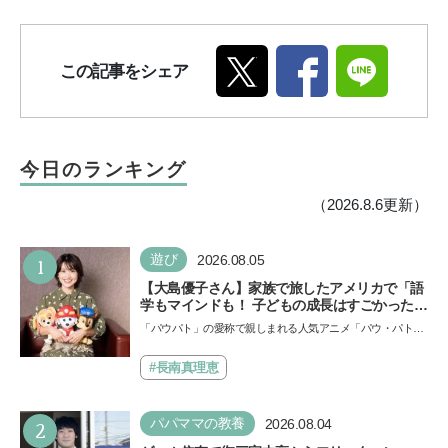
この記事をシェア
今日のランキング
（2026.8.6更新）
1
遊び
2026.08.05
【大島優子さん】家族で旅したアメリカで「語
学もマインドも！ 子どもの成長はすごかった」
声優をつとめた映画『パウ・パトロール ザ・ダ
「パウパト」の愛称で親しまれる人気アニメ「パウ・パトロ
イノ・ムービー』ではあきらめなければ何でも
ール」の劇場版シリーズ第3弾、映画『パウ・パトロール
できると子どもに知ってほしい
ザ…
#長南真理恵
2
パパママの教養
2026.08.04