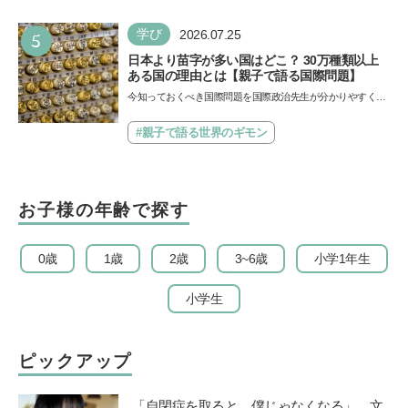
5
学び
2026.07.25
日本より苗字が多い国はどこ？ 30万種類以上
ある国の理由とは【親子で語る国際問題】
今知っておくべき国際問題を国際政治先生が分かりやすく解
説してくれる「親子で語る国際問題」。今回は、苗字の種
類…
#親子で語る世界のギモン
お子様の年齢で探す
0歳
1歳
2歳
3~6歳
小学1年生
小学生
ピックアップ
「自閉症を取ると、僕じゃなくなる」。文