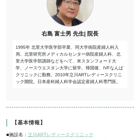
右島 富士男 先生
院長
1995年 北里大学医学部卒業、同大学病院産婦人科入
局。北里研究所メディカルセンター病院産婦人科、北
里大学医学部講師などをへて、米スタンフォード大
学、ノースウエスタン大学に留学。帰国後、
IVF
なんば
クリニックに勤務。
2010
年立川
ART
レディースクリニ
ック開院。日本産科婦人科学会認定産婦人科専門医。
【基本情報】
■施設名：
立川ARTレディースクリニック