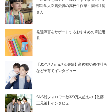
部科学大臣賞受賞の高校生作家・藤田壮眞
さん
発達障害をサポートするおすすめの筆記用
具
【JOYさんmaiさん夫婦】産後鬱や移住計画
など子育てインタビュー
SNS総フォロワー数320万人超えの【佐藤
三兄弟】インタビュー