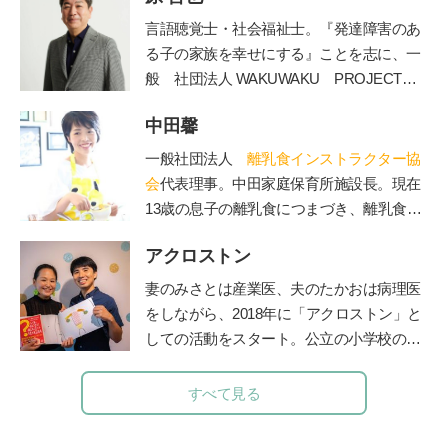
言語聴覚士・社会福祉士。
『発達障害のあ
る子の家族を幸せにする』ことを志に、一
般
社団法人
WAKUWAKU PROJECT
JAPAN
を長野県諏訪市に創設。発達障害の
中田馨
ある子の
プライベートレッスンやワークシ
ョップ、保育士や教諭を対象にした講座を
一般社団法人
離乳食インストラクター協
運営してい
る。著書に『発達障害のある子
会
代表理事。中田家庭保育所施設長。現在
と家族が幸せになる方法』（学苑社）、
13歳の息子の離乳食につまづき、離乳食を
『発達障害の子
の療育が全部わかる本』
学び始める。「赤ちゃんもママも50点を目
（講談社）がある。
アクロストン
標」をモットーに、20年の保育士としての
経験を生かしながら赤ちゃんとママに寄り
妻のみさとは産業医、夫のたかおは病理医
添う、和食を大切にした「和の離乳食」を
をしながら、
2018
年に「アクロストン」と
伝えている。保育、講演、執筆などの分野
しての活動をスタート。公立の小学校の授
で活動中。自身が開催する離乳食インスト
業や企業主催のイベントなど、日本各地で
ラクター協会2級・1級・養成講座はこれま
性にまつわるワークショップを行う。『３
すべて見る
で2500人が受講。
～９歳ではじめるアクロストン式「赤ちゃ
んってどうやってできるの？」いま、子ど