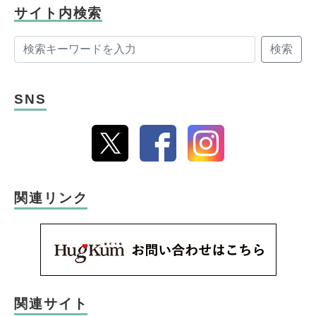
もに伝えたい性のＱ＆Ａ』（主婦の友
サイト内検索
社）、『思春期の性と恋愛 子どもたちの
検索
頭の中がこんなことになっているなん
て！』（主婦の友社）、『10歳からのカラ
ダ・性・ココロのいろいろブック(
ほるぷ
SNS
出版)』が発売中。
公式ＨＰ
関連リンク
関連サイト