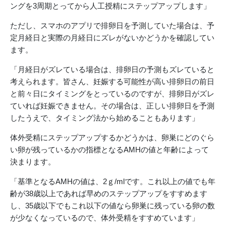
ングを3周期とってから人工授精にステップアップします」
ただし、スマホのアプリで排卵日を予測していた場合は、予
定月経日と実際の月経日にズレがないかどうかを確認してい
ます。
「月経日がズレている場合は、排卵日の予測もズレていると
考えられます。皆さん、妊娠する可能性が高い排卵日の前日
と前々日にタイミングをとっているのですが、排卵日がズレ
ていれば妊娠できません。その場合は、正しい排卵日を予測
したうえで、タイミング法から始めることもあります」
体外受精にステップアップするかどうかは、卵巣にどのぐら
い卵が残っているかの指標となるAMHの値と年齢によって
決まります。
「基準となるAMHの値は、2ｇ/mlです。これ以上の値でも年
齢が38歳以上であれば早めのステップアップをすすめます
し、35歳以下でもこれ以下の値なら卵巣に残っている卵の数
が少なくなっているので、体外受精をすすめています」