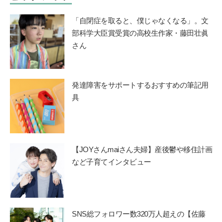
「自閉症を取ると、僕じゃなくなる」。文
部科学大臣賞受賞の高校生作家・藤田壮眞
さん
発達障害をサポートするおすすめの筆記用
具
【JOYさんmaiさん夫婦】産後鬱や移住計画
など子育てインタビュー
SNS総フォロワー数320万人超えの【佐藤