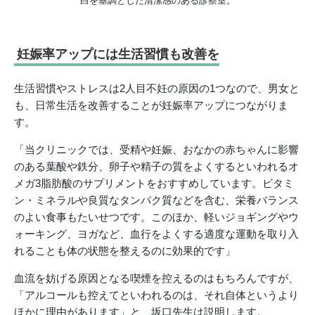
白を基調とした清潔感のある診察室。
妊娠率アップには生活習慣も改善を
生活習慣やストレスは2人目不妊の原因の1つなので、男女と
も、日常生活を改善することが妊娠率アップにつながりま
す。
「当クリニックでは、受精や妊娠、おなかの赤ちゃんに影響
のある葉酸や鉄分、卵子や精子の質をよくするといわれるオ
メガ3脂肪酸のサプリメントをおすすめしています。ビタミ
ン・ミネラルや良質なタンパク質などを含む、栄養バランス
のよい食事もたいせつです。このほか、軽いジョギングやウ
ォーキング、ヨガなど、血行をよくする適度な運動を取り入
れることも体の状態を整えるのに効果的です」
血流を妨げる原因となる喫煙を控えるのはもちろんですが、
「アルコールも控えてといわれるのは、それ自体というより
ほかに理由があります」と、坂口先生は説明します。