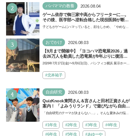
2
パパママの教養
2026.08.04
ゲーム依存で御三家中高からフリーターに…。
その後、医学部へ逆転合格した現役医師が断言
「ゲームの経験が受験勉強に役立った」そう考
子どもがゲームにハマっていると、顔をしかめ、「やめなさ
える背景とは
い！」という親御さんは多いでしょう。中学受験を控えて
い…
3
おでかけ
2026.08.03
【9月まで開催中】「ヨコハマ恐竜展2026」過
去26万人を動員した恐竜展が9年ぶりに復活！
夏休みのおでかけで楽しむポイントを完全ガイ
2026年7月17日(金)〜9月6日(日)、パシフィコ横浜 展示ホール
ド
Aにて「ヨコハマ恐竜展2026〜恐竜の食卓大図鑑〜」が開
催…
#北本祐子
4
自由研究
2026.08.03
QuizKnock東問さん＆言さんと田村正資さんが
案内！ 「よみうりランド」で遊びながら自由研
究が進む期間限定イベントが開催
「自由研究のテーマが決まらない…」。そんな夏休みの悩み
にヒントをくれるイベントが、よみうりランド「グッジョ
バ!!…
#1年生
#2年生
#3年生
#4年生
#6年生
#5年生
#あゆーや