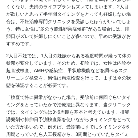
くくなり、夫婦のライフプランもズレてしまいます。2人目
が欲しいと思って半年間タイミングをとっても妊娠しない場
合は、不妊治療専門クリニックを受診したほうがいいでしょ
う。特に女性に“多のう胞性卵巣症候群”がある場合には、排
卵日がズレて妊娠しにくいことが多いので、早めの受診がお
すすめです」
2人目不妊では、1人目の妊娠からある程度時間が経って体の
状態が変化しています。そのため、初診では、女性は内診や
超音波検査、AMHや感染症、甲状腺機能などを調べるスク
リーニング検査を、男性は精液検査を行って、まずは今の状
態を確認することが必要です。
「検査で特に異常がなかった場合、受診前に何回ぐらいタイ
ミングをとっていたかで治療法は異なります。当クリニック
では、タイミング法は3~6周期を基本と考えています。排卵
誘発剤や排卵日予測検査薬を使いながらタイミングをとって
いた方が多いので、例えば、受診前にすでにタイミングを6
周期とっていたら人工授精から、3周期とっていたらタイミ