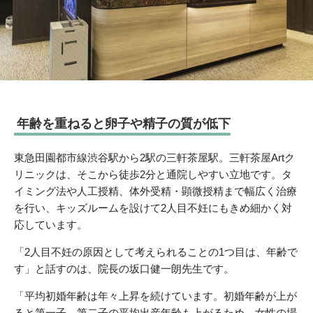
年齢を重ねると卵子や精子の質が低下
東急田園都市線渋谷駅から2駅の三軒茶屋駅。三軒茶屋Artク
リニックは、そこから徒歩2分と通院しやすい立地です。タ
イミング法や人工授精、体外受精・顕微授精まで幅広く治療
を行い、キッズルームを設けて2人目不妊にもきめ細かく対
応しています。
「2人目不妊の原因として考えられることの1つ目は、年齢で
す」と話すのは、院長の坂口健一朗先生です。
「平均初婚年齢は年々上昇を続けています。初婚年齢が上が
ると第一子、第二子の平均出産年齢も上がるため、女性の場