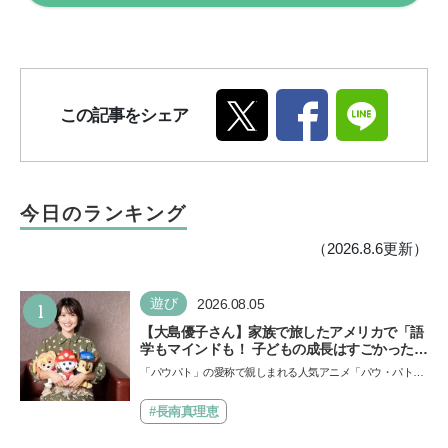
この記事をシェア
今日のランキング
（2026.8.6更新）
1
遊び
2026.08.05
【大島優子さん】家族で旅したアメリカで「語
学もマインドも！ 子どもの成長はすごかった」
声優をつとめた映画『パウ・パトロール ザ・ダ
「パウパト」の愛称で親しまれる人気アニメ「パウ・パトロ
イノ・ムービー』ではあきらめなければ何でも
ール」の劇場版シリーズ第3弾、映画『パウ・パトロール
できると子どもに知ってほしい
ザ…
#長南真理恵