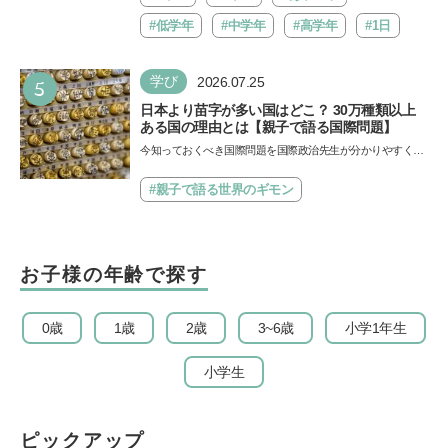
#低学年
#中学年
#高学年
#1日
5
学び
2026.07.25
日本より苗字が多い国はどこ？ 30万種類以上
ある国の理由とは【親子で語る国際問題】
今知っておくべき国際問題を国際政治先生が分かりやすく解
説してくれる「親子で語る国際問題」。今回は、苗字の種
類…
#親子で語る世界のギモン
お子様の年齢で探す
0歳
1歳
2歳
3~6歳
小学1年生
小学生
ピックアップ