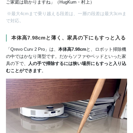
ご家庭は助かりますね」（HugKum・村上）
※最大4cmまで乗り越える段差は、一層の段差は最大3cmま
で対応。
本体高7.98cmと薄く、家具の下にもすっと入る
「Qrevo Curv 2 Pro」は、
本体高7.98cm
と、ロボット掃除機
の中ではかなり薄型です。だからソファやベッドといった家
具の下で、
人の手で掃除するには狭い場所にもすっと入り込
むことができます
。