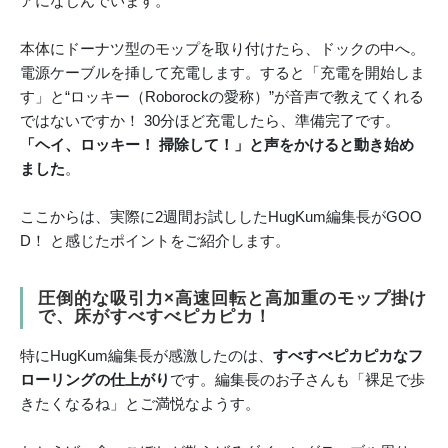
アになじんでいます。
本体にドーナツ型のモップを取り付けたら、ドックの中へ。
電源ケーブルを挿して充電します。すると「充電を開始しま
す」と“ロッキー（Roborockの愛称）”が音声で教えてくれる
ではないですか！ 30分ほど充電したら、準備完了です。
「ヘイ、ロッキー！ 掃除して！」と声をかけると動き始め
ました
。
ここからは、実際に2週間お試ししたHugKum編集長がGOO
D！ と感じたポイントをご紹介します。
圧倒的な吸引力×高速回転と高加重のモップ掛け
で、床がすべすべピカピカ
！
特にHugKum編集長が感激したのは、
すべすべピカピカなフ
ローリングの仕上がり
です。編集長のお子さんも「裸足で歩
きたくなるね」とご満悦なようす。