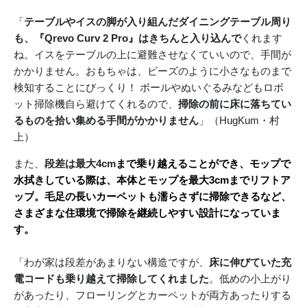
「
テーブルやイスの脚が入り組んだダイニングテーブル周り
も、『Qrevo Curv 2 Pro』はきちんと入り込んで
くれます
ね。イスをテーブルの上に避難させなくていいので、手間が
かかりません。おもちゃは、ビーズのように小さなものまで
検知することにびっくり！ ボールやぬいぐるみなどもロボ
ット掃除機自ら避けてくれるので、
掃除の前に床に落ちてい
るものを拾い集める手間がかかりません
」（HugKum・村
上）
また、
段差は最大4cm
まで乗り越えることができ、モップで
水拭きしている際は、本体とモップを最大3cmまでリフトア
ップ
。毛足の長いカーペットも濡らさずに掃除できるなど、
さまざまな住環境で掃除を継続しやすい設計になっていま
す。
「わが家は段差があまりない構造ですが、
床に伸びていた充
電コードも乗り越えて掃除してくれました
。低めの小上がり
があったり、フローリングとカーペットが両方あったりする