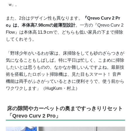
w」。
また、2台はデザイン性も異なります。
『Qrevo Curv 2 Pr
o』は、本体高7.98cmの超薄型設計
。一方の『Qrevo Curv 2
Flow』は本体高
11.9
cmで、どちらも低い家具の下まで掃除
してくれそう。
「野球少年がいるわが家は、床掃除をしても砂のざらつきが
気になることもしばしば。特に平日は忙しく、こまめに掃除
したいとは思うものの、なかなか難しいんですよね。最新技
術を搭載したロボット掃除機は、見た目もスマート！ 音声
機能は両手がふさがっているときに便利そうで、使う前から
ワクワクします」（HugKum・村上）
床の隙間やカーペットの奥まですっきりリセット
「Qrevo Curv 2 Pro」