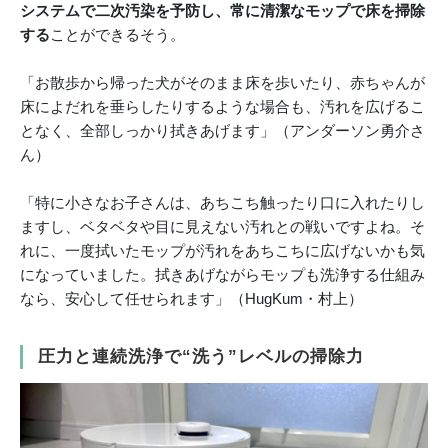
システムで二次汚染を予防し、常に清潔なモップで床を掃除
する
ことができるそう。
「お散歩から帰った犬がそのまま床を歩いたり、赤ちゃんが
床によだれを垂らしたりするような場合も、汚れを広げるこ
となく、全部しっかり拭きあげます」（アンダーソン勇介さ
ん）
「特に小さなお子さんは、あちこち触ったり口に入れたりし
ますし、ベタベタや目に見えない汚れとの戦いですよね。そ
れに、一度拭いたモップが汚れをあちこちに広げないかも気
になっていました。拭きあげながらモップも洗浄する仕組み
なら、安心して任せられます」（HugKum・村上）
圧力と連続洗浄で“洗う”レベルの掃除力