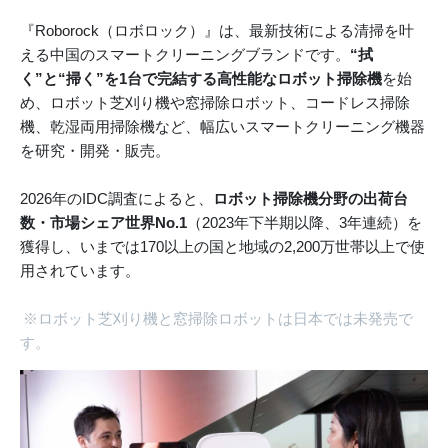
『Roborock（ロボロック）』は、最新技術による清掃を叶
える中国のスマートクリーニングブランドです。
“拭
く”と“掃く”を1台で完結する高性能なロボット掃除機
を始
め、ロボット芝刈り機や窓掃除ロボット、コードレス掃除
機、乾湿両用掃除機など、幅広いスマートクリーニング機器
を研究・開発・販売。
2026年のIDC調査によると、
ロボット掃除機分野の出荷台
数・市場シェア世界No.1
（2023年下半期以降、3年連続）を
獲得し、いまでは170以上の国と地域の2,200万世帯以上で使
用されています。
※ロボット芝刈り機と窓掃除ロボットは日本では未発売で
す。