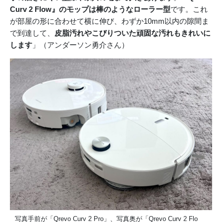
Curv 2 Flow』のモップは棒のようなローラー型
です。これ
が部屋の形に合わせて横に伸び、わずか10mm以内の隙間ま
で到達して、
皮脂汚れやこびりついた頑固な汚れもきれいに
します
」（アンダーソン勇介さん）
写真手前が「Qrevo Curv 2 Pro」、写真奥が「Qrevo Curv 2 Flo