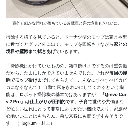
意外と細かな汚れが落ちている冷蔵庫と床の境目もきれいに。
掃除する様子を見ていると、ドーナツ型のモップは家具や壁
に近づくとグッと外に出て、モップを回転させながら
家との
境目や壁際まで拭きあげ
ていきます。
「掃除機はかけていたものの、雑巾掛けまでするのは重労働
だから、たまにしかできていませんでした。それが
毎回の掃
除でモップ掛けまで
してもらえて、こんなにすべすべピカピ
カになるなんて！ 自動で床をきれいにしてくれるという機
能は、ロボット掃除機の基本ではありますが、
『Qrevo Cur
v 2 Pro』は仕上がりが圧倒的
です。子育て世代や共働きな
ど忙しい世代にとって非常にありがたい機能であり、家族が
心地いいことはもちろん、急な来客にも慌てずすみそうで
す」（HugKum・村上）