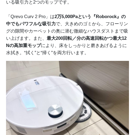
いる吸引力と2つのモップです。
「Qrevo Curv 2 Pro」は
2万5,000Paという『Roborock』の
中でもパワフルな吸引力
で、大きめのゴミから、フローリン
グの隙間やカーペットの奥に潜む微細なハウスダストまで吸
い上げます。また、
最大200回転／分の高速回転かつ最大12
Nの高加重モップ
により、床をしっかりと磨きあげるように
水拭き。“拭く”と“掃く”を両方行います。