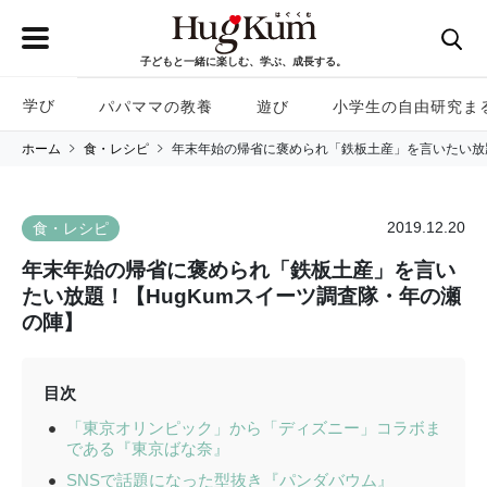
子どもと一緒に楽しむ、学ぶ、成長する。
学び
パパママの教養
遊び
小学生の自由研究ま
ホーム
食・レシピ
年末年始の帰省に褒められ「鉄板土産」を言いたい放題
2019.12.20
食・レシピ
年末年始の帰省に褒められ「鉄板土産」を言い
たい放題！【HugKumスイーツ調査隊・年の瀬
の陣】
目次
「東京オリンピック」から「ディズニー」コラボま
である『東京ばな奈』
SNSで話題になった型抜き『パンダバウム』