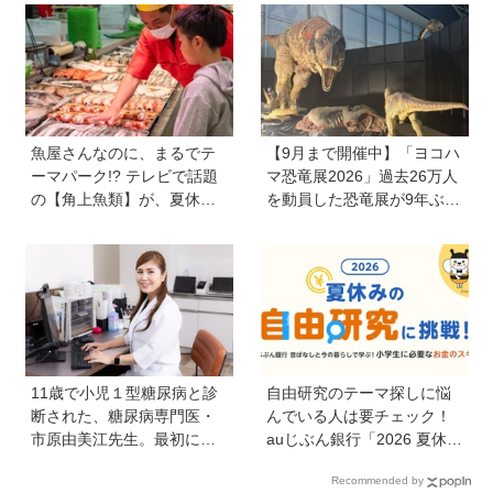
声かけは「睡眠が何より大
際問題】
事」「勉強イヤならしなく
ていいよ」
魚屋さんなのに、まるでテ
【9月まで開催中】「ヨコハ
ーマパーク!? テレビで話題
マ恐竜展2026」過去26万人
の【角上魚類】が、夏休み
を動員した恐竜展が9年ぶり
のお出かけ＆自由研究にお
に復活！ 夏休みのおでかけ
すすめのワケ
で楽しむポイントを完全ガ
イド
11歳で小児１型糖尿病と診
自由研究のテーマ探しに悩
断された、糖尿病専門医・
んでいる人は要チェック！
市原由美江先生。最初に感
auじぶん銀行「2026 夏休み
じた違和感は、とにかく喉
の自由研究に挑戦！」を活
Recommended by
が渇くことだった
用してお金のスキルを学ぼ