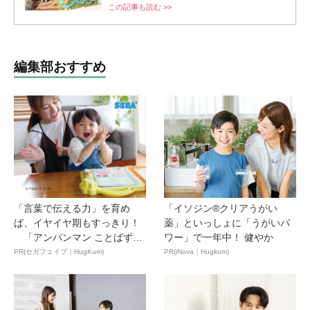
この記事も読む >>
編集部おすすめ
「言葉で伝える力」を育め
「イソジン®クリアうがい
ば、イヤイヤ期もすっきり！
薬」といっしょに「うがいパ
「アンパンマン ことばずか
ワー」で一年中！ 健やか
ん...
PR(セガフェイブ｜HugKum)
PR(iNova｜Hugkum)