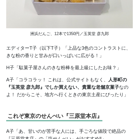
洲浜だんご、12本で1350円／玉英堂 彦九郎
エディターT子（以下T子）「上品な3色のコントラストに、
きな粉の香りと甘みが口いっぱいに広がる！」
H子「駄菓子屋さんのきな粉棒を最上級にしたお味？」
A子「コラコラッ！ これは、公式サイトもなく、
人形町の
『玉英堂 彦九郎』でしか買えない、貴重な老舗京菓子
なの
よ！ だからこそ、地方へ行くときの東京土産にぴったり」
これぞ東京のせんべい『三原堂本店』
A子「あ、甘いのが苦手な人には、手ごろな値段で絶品の
『三原堂本店』の「塩せんべい」がおすすめ‼」