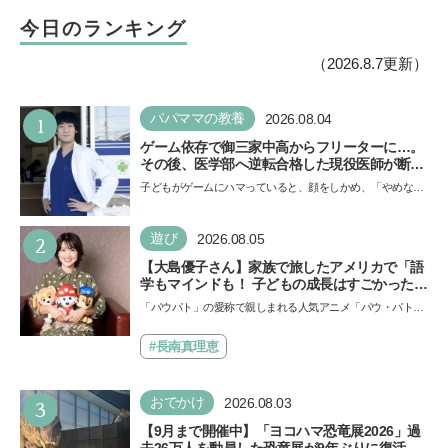
う
今日のランキング
（2026.8.7更新）
1
パパママの教養
2026.08.04
ゲーム依存で御三家中高からフリーターに…。
その後、医学部へ逆転合格した現役医師が断言
「ゲームの経験が受験勉強に役立った」そう考
子どもがゲームにハマっていると、顔をしかめ、「やめなさ
える背景とは
い！」という親御さんは多いでしょう。中学受験を控えて
い…
2
遊び
2026.08.05
【大島優子さん】家族で旅したアメリカで「語
学もマインドも！ 子どもの成長はすごかった」
声優をつとめた映画『パウ・パトロール ザ・ダ
「パウパト」の愛称で親しまれる人気アニメ「パウ・パトロ
イノ・ムービー』ではあきらめなければ何でも
ール」の劇場版シリーズ第3弾、映画『パウ・パトロール
できると子どもに知ってほしい
ザ…
#長南真理恵
3
おでかけ
2026.08.03
【9月まで開催中】「ヨコハマ恐竜展2026」過