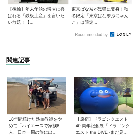
【後編】年末年始の帰省に喜
東京ばな奈が黒猫に変身！秋
ばれる「鉄板土産」を言いた
冬限定「東京ばな奈ぶにゃん
い放題！【...
こ」は限定...
Recommended by
関連記事
18年間続けた熱血教師をや
【原宿】ドラゴンクエスト
めて「ハイエースで家族6
40 周年記念展『ドラゴンク
人、日本一周の旅に出
エスト the DIVE -まだ見ぬ
る！」…我が子の不登校を
冒険の舞台へ-』が原宿ハラ