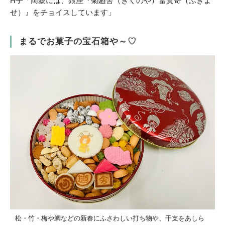
H子「両親には、銀座『菊廼舎（きくのや）冨貴寄（ふきよ
せ）』をチョイスしています」
まるでお菓子の宝石箱や～♡
松・竹・梅や鯛などの新春にふさわしい打ち物や、干支をあしら