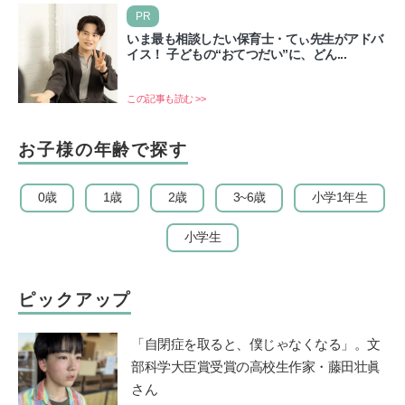
盆…
PR
いま最も相談したい保育士・てぃ先生がアドバ
イス！ 子どもの“おてつだい”に、どん...
この記事も読む >>
お子様の年齢で探す
0歳
1歳
2歳
3~6歳
小学1年生
小学生
ピックアップ
「自閉症を取ると、僕じゃなくなる」。文
部科学大臣賞受賞の高校生作家・藤田壮眞
さん