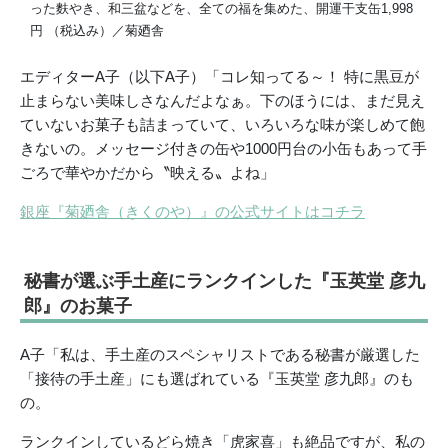
った麩やき、和三盆などを、全ての福を集めた、開運干支缶1,998
円 （税込み）／菊廼舎
エディターA子（以下A子）「コレ知ってる～！ 特に黒豆が
止まらない美味しさなんだよなぁ。下のほうには、まだ見え
ていないお菓子も詰まっていて、いろいろな味が楽しめて飽
きないの。メッセージ付きの缶や1000円台の小缶もあって手
ごろで華やかだから〝映える〟よね」
銀座『菊廼舎（きくのや）』の公式サイトはコチラ
秘書が選ぶ手土産にランクインした『玉英堂 彦九
郎』のお菓子
A子「私は、手土産のスペシャリストである秘書が厳選した
「接待の手土産」にも選ばれている『玉英堂 彦九郎』のも
の。
ランクインしているどら焼き「虎家喜」も絶品ですが、私の