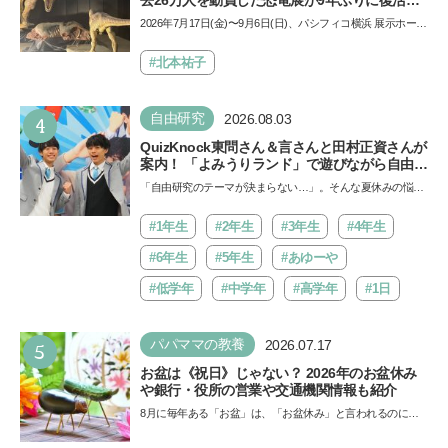
去26万人を動員した恐竜展が9年ぶりに復活！
夏休みのおでかけで楽しむポイントを完全ガイ
2026年7月17日(金)〜9月6日(日)、パシフィコ横浜 展示ホール
ド
Aにて「ヨコハマ恐竜展2026〜恐竜の食卓大図鑑〜」が開
催…
#北本祐子
4
自由研究
2026.08.03
QuizKnock東問さん＆言さんと田村正資さんが
案内！ 「よみうりランド」で遊びながら自由研
究が進む期間限定イベントが開催
「自由研究のテーマが決まらない…」。そんな夏休みの悩み
にヒントをくれるイベントが、よみうりランド「グッジョ
バ!!…
#1年生
#2年生
#3年生
#4年生
#6年生
#5年生
#あゆーや
#低学年
#中学年
#高学年
#1日
5
パパママの教養
2026.07.17
お盆は《祝日》じゃない？ 2026年のお盆休み
や銀行・役所の営業や交通機関情報も紹介
8月に毎年ある「お盆」は、「お盆休み」と言われるのに祝
日ではないのでしょうか？ 当記事では、まずは2026年のお