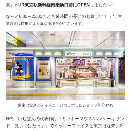
奈』が
JR東京駅新幹線南乗換口前にOPEN
しました～！
なんと6:30～22:00＊と営業時間が長いのも嬉しい！
」*…営
業時間は時期により異なる場合がございます。
東京ばな奈がディズニーとコラボしたショップ© Disney
N代「いちばんの代表作は『ミッキーマウス/パンケーキサン
ド「見ぃつけたっ」』でミッキーフェイスと東京ばな奈、2