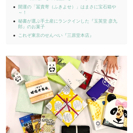
開運の「冨貴寄（ふきよせ）」はまさに宝石箱や
～！
秘書が選ぶ手土産にランクインした『玉英堂 彦九
郎』のお菓子
これぞ東京のせんべい『三原堂本店』