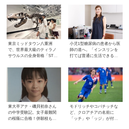
きっかけに、新たな一歩を
カドに登場！ VR体験からコ
踏み出した教師夫妻の決断
ラボグルメ、限定グッズま
で親子で楽しめる注目イベ
ント
東京ミッドタウン八重洲
小児1型糖尿病の患者から医
で、世界最大級のティラノ
師の道へ。「インスリンを
サウルスの全身骨格「STA
打てば普通に生活できる」
N」に会える！「YAESU KI
と教えてくれた医師と出会
DS EXPO 2026 ダイナソー
い、専門医を目指すように
ラボ」が開催中
東大卒アナ・磯貝初奈さん
モドリッチやコバチッチな
の中学受験記。女子最難関
ど、クロアチアの名前に
の桜蔭に合格！併願校も魅
「ッチ」や「ッジ」が付く
力を感じた渋渋に。母親の
のはなぜ？【親子で語る国