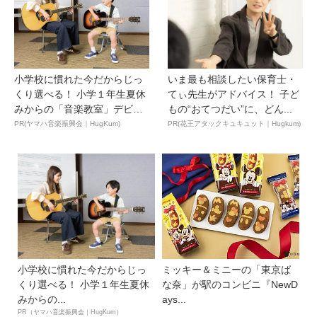
小学校に慣れた今だからじっ
いま最も相談したい保育士・
くり選べる！ 小学１年生夏休
てぃ先生がアドバイス！ 子ど
みからの「音楽教室」デビ
もの“おてつだい”に、どん...
ュ...
PR(ヤマハ音楽振興会｜HugKum)
PR(花王アタックキュキュット｜Hugkum)
小学校に慣れた今だからじっ
ミッキー＆ミニーの「東京ば
くり選べる！ 小学１年生夏休
な奈」が駅のコンビニ『NewD
みからの...
ays...
PR（ヤマハ音楽振興会｜HugKum）