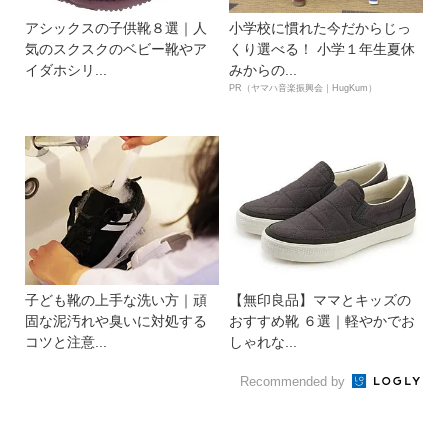
アシックスの子供靴８選｜人
小学校に慣れた今だからじっ
気のスクスクのベビー靴やア
くり選べる！ 小学１年生夏休
イダホシリ...
みからの...
PR（ヤマハ音楽振興会｜HugKum）
子ども靴の上手な洗い方｜頑
【無印良品】ママとキッズの
固な泥汚れや臭いに対処する
おすすめ靴 ６選｜軽やかでお
コツと注意...
しゃれな...
Recommended by