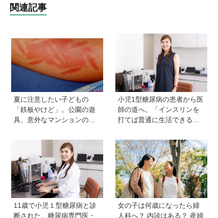
関連記事
夏に注意したい子どもの
小児1型糖尿病の患者から医
「鉄板やけど」。公園の遊
師の道へ。「インスリンを
具、意外なマンションの設
打てば普通に生活できる」
備で…。知っておきたい注
と教えてくれた医師と出会
意点と対応【専門医監修】
い、専門医を目指すように
11歳で小児１型糖尿病と診
女の子は何歳になったら婦
断された、糖尿病専門医・
人科へ？ 内診はある？ 産婦