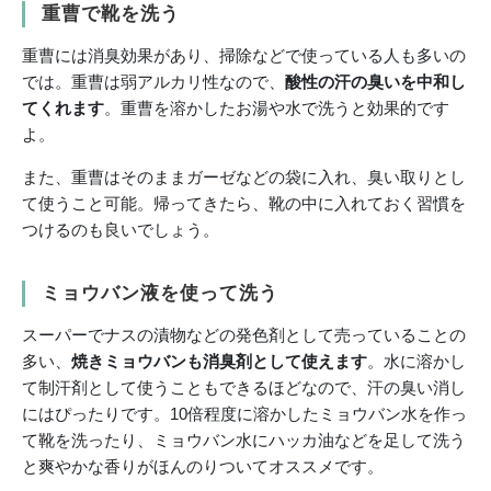
重曹で靴を洗う
重曹には消臭効果があり、掃除などで使っている人も多いの
では。重曹は弱アルカリ性なので、
酸性の汗の臭いを中和し
てくれます
。重曹を溶かしたお湯や水で洗うと効果的です
よ。
また、重曹はそのままガーゼなどの袋に入れ、臭い取りとし
て使うこと可能。帰ってきたら、靴の中に入れておく習慣を
つけるのも良いでしょう。
ミョウバン液を使って洗う
スーパーでナスの漬物などの発色剤として売っていることの
多い、
焼きミョウバンも消臭剤として使えます
。水に溶かし
て制汗剤として使うこともできるほどなので、汗の臭い消し
にはぴったりです。10倍程度に溶かしたミョウバン水を作っ
て靴を洗ったり、ミョウバン水にハッカ油などを足して洗う
と爽やかな香りがほんのりついてオススメです。