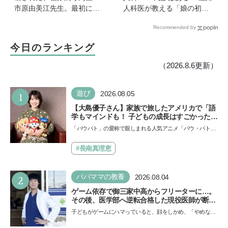
市原由美江先生。最初に感
人科医が教える「娘の初め
じた違和感は、とにかく喉
ての婦人科受診ガイド」
Recommended by
が渇くことだった
今日のランキング
（2026.8.6更新）
1
遊び
2026.08.05
【大島優子さん】家族で旅したアメリカで「語
学もマインドも！ 子どもの成長はすごかった」
声優をつとめた映画『パウ・パトロール ザ・ダ
「パウパト」の愛称で親しまれる人気アニメ「パウ・パトロ
イノ・ムービー』ではあきらめなければ何でも
ール」の劇場版シリーズ第3弾、映画『パウ・パトロール
できると子どもに知ってほしい
ザ…
#長南真理恵
2
パパママの教養
2026.08.04
ゲーム依存で御三家中高からフリーターに…。
その後、医学部へ逆転合格した現役医師が断言
「ゲームの経験が受験勉強に役立った」そう考
子どもがゲームにハマっていると、顔をしかめ、「やめなさ
える背景とは
い！」という親御さんは多いでしょう。中学受験を控えて