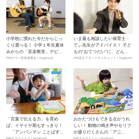
小学校に慣れた今だからじっ
いま最も相談したい保育士・
くり選べる！ 小学１年生夏休
てぃ先生がアドバイス！ 子ど
みからの「音楽教室」デビ
もの“おてつだい”に、どん...
ュ...
PR(ヤマハ音楽振興会｜HugKum)
PR(花王アタックキュキュット｜Hugkum)
「言葉で伝える力」を育め
おかたづけもできる点がうれ
ば、イヤイヤ期もすっきり！
しい！ 動物の鳴き声やセリフ
「アンパンマン ことばずか
が盛りだくさんの「アニ
ん...
ア ...
PR(セガフェイブ｜HugKum)
PR(タカラトミー｜Hugkum)