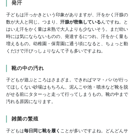
発汗
子どもは汗っかきという印象がありますが、汗をかく汗腺の
数が大人と同じ。つまり、
汗腺が密集している
んですね。と
はいえ汗をかく量は未熟で大人よりも少ないそう。まだ幼い
時には気にならないものの、発達するにつれ、汗をかく量も
増えるもの。幼稚園・保育園に通う頃になると、ちょっと動
くだけで汗びっしょりなんて子も多いですよね。
靴の中の汚れ
子どもが遊ぶところはさまざま。できればママ・パパが行っ
てほしくない砂場はもちろん、泥んこや池・噴水など靴を脱
がせる前にタターっと走って行ってしまうもの。靴の中まで
汚れる原因になります。
雑菌の繁殖
子どもは
毎日同じ靴を履く
ことが多いですよね。どんどんサ