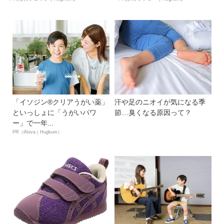
「イソジン®クリアうがい薬」
汗や足のニオイが気になる季
といっしょに「うがいパワ
節…臭くなる原因って？
ー」で一年...
PR（iNova｜Hugkum）