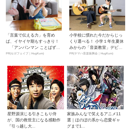
「言葉で伝える力」を育め
小学校に慣れた今だからじっ
ば、イヤイヤ期もすっきり！
くり選べる！ 小学１年生夏休
「アンパンマン ことばずか
みからの「音楽教室」デビ
ん...
ュ...
PR(セガフェイブ｜HugKum)
PR(ヤマハ音楽振興会｜HugKum)
星野源演じる引きこもり侍
家族みんなで笑えるアニメ11
が、国の救世主になる感動作
選｜ほのぼの系から恋愛ギャ
『引っ越し大...
グまで1...