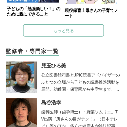
子どもの「勉強楽しい！」の
現役保育士母さんの子育てノ
ために親にできること
ート
もっと見る
監修者・専門家一覧
児玉ひろ美
公立図書館司書とJPIC読書アドバイザーの
ふたつの立場から子どもの読書推進活動を
展開。幼稚園・保育園から中学生まで、お
話し会やブックトークの実践とともに、成
島谷浩幸
人への講座や講演を行う。近年は大学にて
児童文化財としての絵本の魅力を学生に伝
歯科医師（歯学博士）・野菜ソムリエ。T
えている。
鎌倉女子大学短期大学部非常勤
V出演『所さんの目がテン！』（日本テレ
講師など、幅広く活躍。著書に『0～5歳
ビ）等のほか、多くの健康本や雑誌記事・