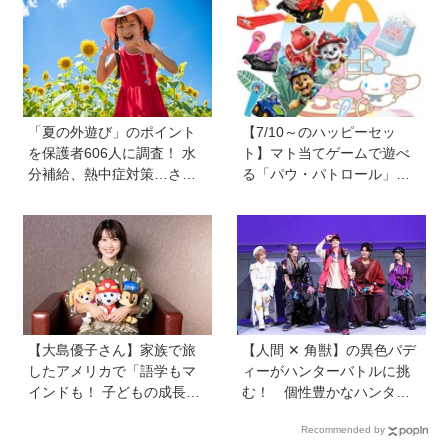
り方に悩むパパママに観て
ほしい。子どもが観ればお
もちゃへの気持ちが変わる
かも！？」
「夏の外遊び」のポイント
【7/10～のハッピーセッ
を保護者606人に調査！ 水
ト】マト当てゲームで遊べ
分補給、熱中症対策…さら
る「パウ・パトロール」＆
に「猛暑ならではの遊びア
お店屋さんごっこができる
イデア」も【HugKum総
「シナモロール」が登場！
研】
新しい「ほんのハッピーセ
ット」にも注目
【大島優子さん】家族で旅
【人間 ✕ 角獣】の異色バデ
したアメリカで「語学もマ
ィーがハンターバトルに挑
インドも！ 子どもの成長は
む！ 個性豊かなハンター
すごかった」声優をつとめ
が続々登場の「PROJECT
Recommended by
た映画『パウ・パトロール
R.E.D.」第２弾『角醒(かく