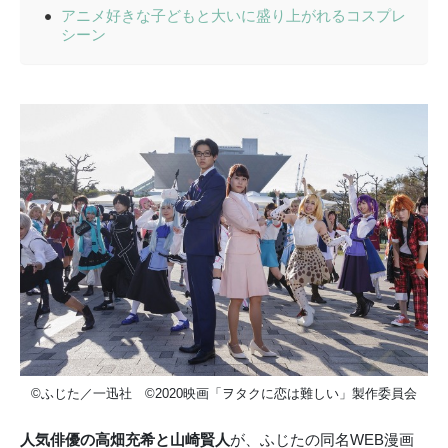
アニメ好きな子どもと大いに盛り上がれるコスプレ
シーン
©ふじた／一迅社 ©2020映画「ヲタクに恋は難しい」製作委員会
人気俳優の高畑充希と山崎賢人
が、ふじたの同名WEB漫画