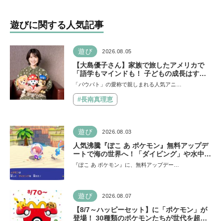
ザ・ダイノ・ムービー』で
せい)ハンターオメガホー
はあきらめなければ何でも
ン』が放送開始！
遊びに関する人気記事
できると子どもに知ってほ
しい
遊び
2026.08.05
【大島優子さん】家族で旅したアメリカで
「語学もマインドも！ 子どもの成長はすご
かった」声優をつとめた映画『パウ・パトロ
「パウパト」の愛称で親しまれる人気アニ…
ール ザ・ダイノ・ムービー』ではあきらめ
なければ何でもできると子どもに知ってほし
#長南真理恵
い
遊び
2026.08.03
人気沸騰『ぽこ あ ポケモン』無料アップデ
ートで海の世界へ！「ダイビング」や水中の
街づくりが楽しめる追加コンテンツも登場
『ぽこ あ ポケモン』に、無料アップデー…
遊び
2026.08.07
【8/7～ハッピーセット】に「ポケモン」が
登場！ 30種類のポケモンたちが世代を超え