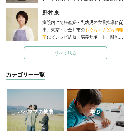
子どもを育てる「読み聞かせ」実践ガイ
連載を執筆。二児の父でもある。ブログ「
ド』『子どもを育てる0歳・1歳・2歳児に
野村 泉
由流里舎農園
」は日本野菜ソムリエ協会公
ぴったりの絵本』（共に小学館）がある。
認。
Twitter
も更新中。
病院内にて妊産婦・乳幼児の栄養指導に従
事。東京・小金井市の
もぐもぐ子ども調理
室
にてレシピ監修、講義サポート、離乳
食・幼児食講座を担当。
すべて見る
カテゴリー一覧
パパママの教養
学ぶ