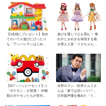
【『ちゃお』8月号ふろく】
る追加コンテンツも登場
【3名様にプレゼント】初め
遊びを通じて心も育む！ 憧
てのハウス遊びにぴったり
れやときめきを体現する着
な「アンパンマンはじめて
せ替え人形「リカちゃん」
ハウス」が登場！ 楽しい音
と〝好き〟や〝夢〟を見つ
と指先あそびが盛りだくさ
けよう
ん♪
【8/7～ハッピーセット】に
令和ロマン・松井ケムリさ
「ポケモン」が登場！ 30種
んは「家では甘いパパ！」
類のポケモンたちが世代を
日本版声優を務めた『ト
超えて勢ぞろい
イ・ストーリー５』は「デ
ジタル機器と子どもの関わ