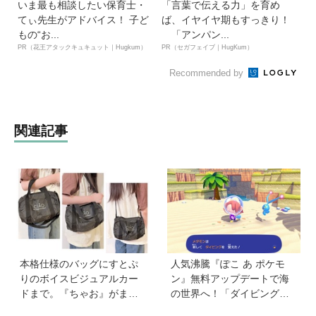
いま最も相談したい保育士・
「言葉で伝える力」を育め
てぃ先生がアドバイス！ 子ど
ば、イヤイヤ期もすっきり！
もの“お...
「アンパン...
PR（花王アタックキュキュット｜Hugkum）
PR（セガフェイブ｜HugKum）
Recommended by
関連記事
本格仕様のバッグにすとぷ
人気沸騰『ぽこ あ ポケモ
りのボイスビジュアルカー
ン』無料アップデートで海
ドまで。『ちゃお』がまた
の世界へ！「ダイビング」
もややってくれました！
や水中の街づくりが楽しめ