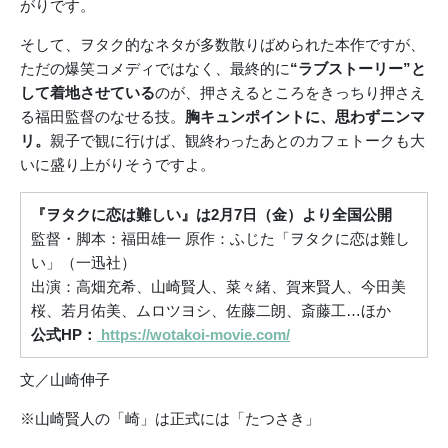
がりです。
そして、ヲタク的なネタが多数散りばめられた本作ですが、
ただの爆笑コメディではなく、最終的に
“ラブストーリー”と
して着地させている
のが、押さえるところをきっちり押さえ
る福田監督のなせる技。
胸キュンポイントに、思わずニンマ
リ。
親子で観に行けば、観終わったあとのカフェトークも大
いに盛り上がりそうですよ。
『ヲタクに恋は難しい』は2月7日（金）より全国公開
監督・脚本：福田雄一 原作：ふじた「ヲタクに恋は難し
い」（一迅社）
出演：高畑充希、山崎賢人、菜々緒、賀来賢人、今田美
桜、若月佑美、ムロツヨシ、佐藤二朗、斎藤工…ほか
公式HP：
https://wotakoi-movie.com/
文／山崎伸子
※山崎賢人の「崎」は正式には「たつさき」