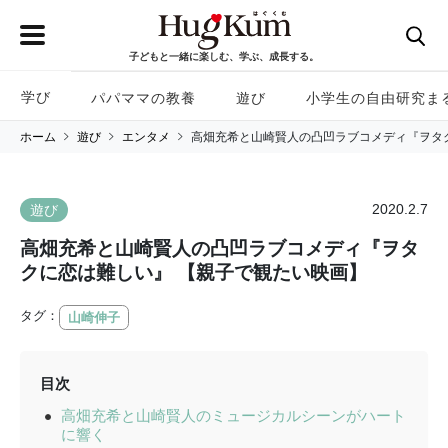
子どもと一緒に楽しむ、学ぶ、成長する。
学び
パパママの教養
遊び
小学生の自由研究ま
ホーム
遊び
エンタメ
高畑充希と山崎賢人の凸凹ラブコメディ『ヲタ
2020.2.7
遊び
高畑充希と山崎賢人の凸凹ラブコメディ『ヲタ
クに恋は難しい』 【親子で観たい映画】
タグ：
山崎伸子
目次
高畑充希と山崎賢人のミュージカルシーンがハート
に響く