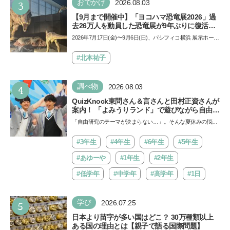
3
おでかけ
2026.08.03
【9月まで開催中】「ヨコハマ恐竜展2026」過
去26万人を動員した恐竜展が9年ぶりに復活！
夏休みのおでかけで楽しむポイントを完全ガイ
2026年7月17日(金)〜9月6日(日)、パシフィコ横浜 展示ホール
ド
Aにて「ヨコハマ恐竜展2026〜恐竜の食卓大図鑑〜」が開
催…
#北本祐子
4
調べ物
2026.08.03
QuizKnock東問さん＆言さんと田村正資さんが
案内！ 「よみうりランド」で遊びながら自由研
究が進む期間限定イベントが開催
「自由研究のテーマが決まらない…」。そんな夏休みの悩み
にヒントをくれるイベントが、よみうりランド「グッジョ
バ!!…
#3年生
#4年生
#6年生
#5年生
#あゆーや
#1年生
#2年生
#低学年
#中学年
#高学年
#1日
5
学び
2026.07.25
日本より苗字が多い国はどこ？ 30万種類以上
ある国の理由とは【親子で語る国際問題】