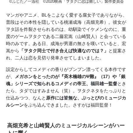
©ふじた／一迅社 ©2020映画「ヲタクに恋は難しい」製作委員会
マンガやアニメ、BLをこよなく愛する腐女子でありながら、
普段はその本性を隠している桃瀬成海（高畑充希）。彼女が
ヲタ話を炸裂させられるのは、幼馴染でイケメンなのに、重
度のゲームヲタクである二藤宏嵩（山崎賢人）と会っている
時のみです。ある日、成海が男運の無さを嘆いていると、宏
嵩から
「ヲタク同士で付き合えば快適なのでは？」
と提案さ
れ、
二人は恋を見切り発車させてしまいました。
設定からしてコメディの香りがプンプン漂ってくる本作です
が、
メガホンをとったのが『斉木楠雄のΨ難』（17）や「銀
魂」シリーズで知られるコメディの帝王、福田雄一監督
とき
たら、タダではすみません（笑）。ヲタクネタをたっぷりと
仕込みつつ、なんと
原作には皆無な、ぶっとびのミュージカ
ルシーン
をぶち込んできました。さすがは福田監督！
高畑充希と山崎賢人のミュージカルシーンがハー
トに響く