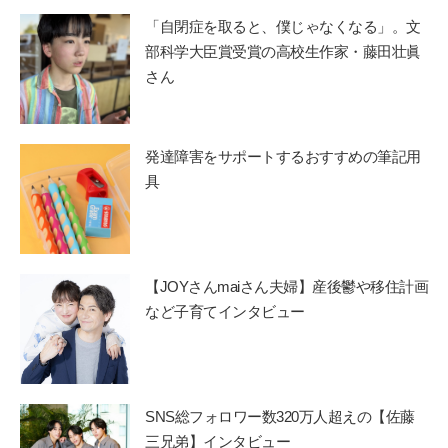
「自閉症を取ると、僕じゃなくなる」。文
部科学大臣賞受賞の高校生作家・藤田壮眞
さん
発達障害をサポートするおすすめの筆記用
具
【JOYさんmaiさん夫婦】産後鬱や移住計画
など子育てインタビュー
SNS総フォロワー数320万人超えの【佐藤
三兄弟】インタビュー