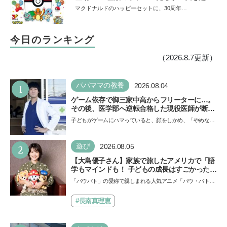
て勢ぞろい
マクドナルドのハッピーセットに、30周年…
今日のランキング
（2026.8.7更新）
1
パパママの教養
2026.08.04
ゲーム依存で御三家中高からフリーターに…。
その後、医学部へ逆転合格した現役医師が断言
「ゲームの経験が受験勉強に役立った」そう考
子どもがゲームにハマっていると、顔をしかめ、「やめなさ
える背景とは
い！」という親御さんは多いでしょう。中学受験を控えて
い…
2
遊び
2026.08.05
【大島優子さん】家族で旅したアメリカで「語
学もマインドも！ 子どもの成長はすごかった」
声優をつとめた映画『パウ・パトロール ザ・ダ
「パウパト」の愛称で親しまれる人気アニメ「パウ・パトロ
イノ・ムービー』ではあきらめなければ何でも
ール」の劇場版シリーズ第3弾、映画『パウ・パトロール
できると子どもに知ってほしい
ザ…
#長南真理恵