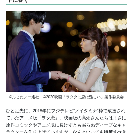
©ふじた／一迅社 ©2020映画「ヲタクに恋は難しい」製作委員会
ひと足先に、2018年にフジテレビ“ノイタミナ“枠で放送され
ていたアニメ版「ヲタ恋」。映画版の高畑さんたちはまさに
原作コミックやアニメ版に負けずとも劣らぬディープなキャ
ラクターを作り上げていますが、なんといっても
特筆すべき