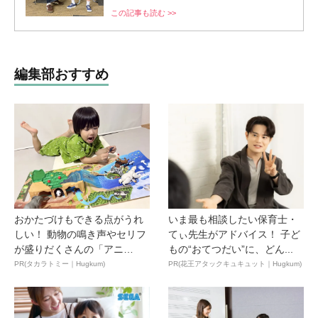
この記事も読む >>
編集部おすすめ
おかたづけもできる点がうれ
いま最も相談したい保育士・
しい！ 動物の鳴き声やセリフ
てぃ先生がアドバイス！ 子ど
が盛りだくさんの「アニ
もの“おてつだい”に、どん...
ア ...
PR(タカラトミー｜Hugkum)
PR(花王アタックキュキュット｜Hugkum)