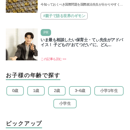
今知っておくべき国際問題を国際政治先生が分かりやすく解
説してくれる「親子で語る国際問題」。今回は、苗字の種
類…
#親子で語る世界のギモン
PR
いま最も相談したい保育士・てぃ先生がアドバ
イス！ 子どもの“おてつだい”に、どん...
この記事も読む >>
お子様の年齢で探す
0歳
1歳
2歳
3~6歳
小学1年生
小学生
ピックアップ