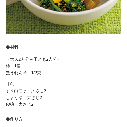
◆材料
（大人2人分＋子ども2人分）
柿 1個
ほうれん草 1/2束
【A】
すり白ごま 大さじ2
しょうゆ 大さじ2
砂糖 大さじ2
◆作り方