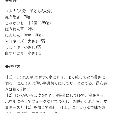
◆材料
（大人2人分＋子ども2人分）
昆布巻き 70g
じゃがいも 中2個（250g）
ほうれん草 2株
にんじん 3cm（30g）
マヨネーズ 大さじ2弱
しょうゆ 小さじ1弱
白すりごま 小さじ1
◆作り方
【1】ほうれん草はゆでて水にとり、よく絞って2cm長さに
切る。にんじんは薄い半月切りにしてサッとゆでる。昆布巻
きは粗く刻む。
【2】じゃがいもは皮をむき、4等分にしてゆで、湯をきる。
ボウルに移してフォークなどでつぶし、粗熱がとれたら、マ
ヨネーズと【1】を加えて混ぜ、仕上げにしょうゆで味を調