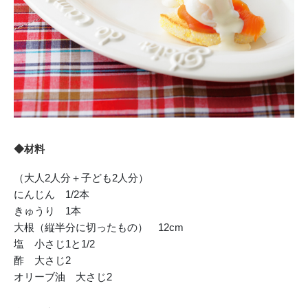
◆材料
（大人2人分＋子ども2人分）
にんじん 1/2本
きゅうり 1本
大根（縦半分に切ったもの） 12cm
塩 小さじ1と1/2
酢 大さじ2
オリーブ油 大さじ2