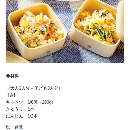
◆材料
（大人3人分＋子ども3人分）
【A】
キャベツ 1/6個（200g）
きゅうり 1本
にんじん 1/2本
塩 適量