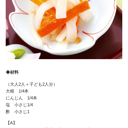
◆材料
（大人2人＋子ども2人分）
大根 1/4本
にんじん 1/4本
塩 小さじ1/4
酢 小さじ1
【A】