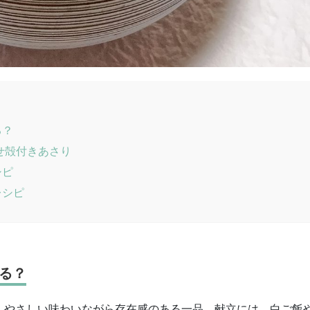
る？
せ殻付きあさり
シピ
レシピ
る？
、やさしい味わいながら存在感のある一品。献立には、白ご飯