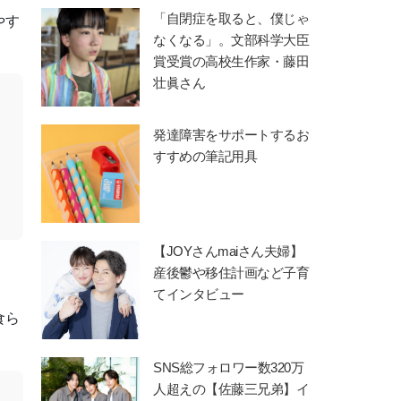
「自閉症を取ると、僕じゃ
やす
なくなる」。文部科学大臣
賞受賞の高校生作家・藤田
壮眞さん
発達障害をサポートするお
すすめの筆記用具
【JOYさんmaiさん夫婦】
産後鬱や移住計画など子育
てインタビュー
食ら
SNS総フォロワー数320万
人超えの【佐藤三兄弟】イ