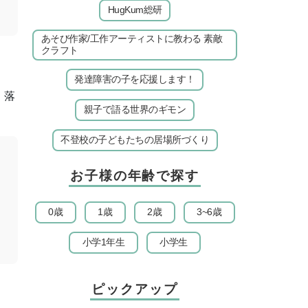
HugKum総研
あそび作家/工作アーティストに教わる 素敵
クラフト
発達障害の子を応援します！
、落
親子で語る世界のギモン
不登校の子どもたちの居場所づくり
お子様の年齢で探す
0歳
1歳
2歳
3~6歳
小学1年生
小学生
ピックアップ