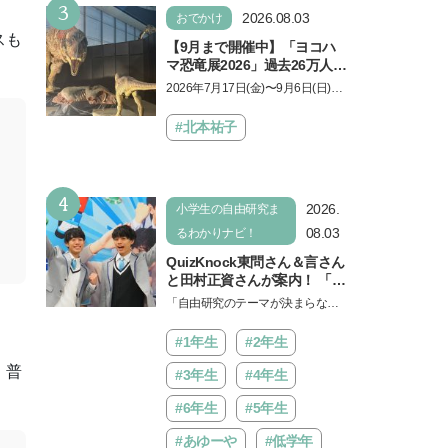
3
2026.08.03
おでかけ
スも
【9月まで開催中】「ヨコハ
マ恐竜展2026」過去26万人を
動員した恐竜展が9年ぶりに
2026年7月17日(金)〜9月6日(日)、
復活！ 夏休みのおでかけで楽
パシフィコ横浜 展示ホールAにて
しむポイントを完全ガイド
「ヨコハマ恐竜展2026〜恐竜の食
#北本祐子
卓大図鑑〜」が開催…
4
2026.
小学生の自由研究ま
08.03
るわかりナビ！
QuizKnock東問さん＆言さん
と田村正資さんが案内！ 「よ
みうりランド」で遊びながら
「自由研究のテーマが決まらな
自由研究が進む期間限定イベ
い…」。そんな夏休みの悩みにヒ
ントが開催
ントをくれるイベントが、よみう
#1年生
#2年生
りランド「グッジョバ!!…
、普
#3年生
#4年生
#6年生
#5年生
#あゆーや
#低学年