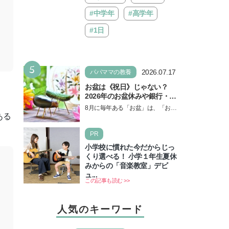
#中学年
#高学年
#1日
5
2026.07.17
パパママの教養
お盆は《祝日》じゃない？
2026年のお盆休みや銀行・役
所の営業や交通機関情報も紹
8月に毎年ある「お盆」は、「お盆
介
ある
休み」と言われるのに祝日ではな
いのでしょうか？ 当記事では、ま
PR
ずは2026年のお盆…
小学校に慣れた今だからじっ
くり選べる！ 小学１年生夏休
みからの「音楽教室」デビ
ュ...
この記事も読む >>
人気のキーワード