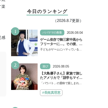
す楽
今日のランキング
（2026.8.7更新）
1
2026.08.04
パパママの教養
足感
ゲーム依存で御三家中高から
フリーターに…。その後、医
学部へ逆転合格した現役医師
子どもがゲームにハマっている
が断言「ゲームの経験が受験
と、顔をしかめ、「やめなさ
勉強に役立った」そう考える
い！」という親御さんは多いでし
背景とは
2
ょう。中学受験を控えてい…
2026.08.05
遊び
【大島優子さん】家族で旅し
たアメリカで「語学もマイン
ドも！ 子どもの成長はすごか
「パウパト」の愛称で親しまれる
った」声優をつとめた映画
人気アニメ「パウ・パトロール」
『パウ・パトロール ザ・ダイ
の劇場版シリーズ第3弾、映画『パ
#長南真理恵
ノ・ムービー』ではあきらめ
ウ・パトロール ザ…
なければ何でもできると子ど
もに知ってほしい