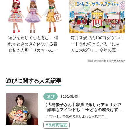
せい)ハンターオメガホー
新しい「ほんのハッピーセ
ン』が放送開始！
ット」にも注目
遊びを通じて心も育む！ 憧
毎月新規で約100万ダウンロ
れやときめきを体現する着
ードされ続けている『にゃ
せ替え人形「リカちゃん」
んこ大戦争』。今年の夏は
と〝好き〟や〝夢〟を見つ
球場でも！？ 子どもから大
Recommended by
けよう
人までファンがいるのはな
ぜ？
遊びに関する人気記事
遊び
2026.08.05
【大島優子さん】家族で旅したアメリカで
「語学もマインドも！ 子どもの成長はすご
かった」声優をつとめた映画『パウ・パトロ
「パウパト」の愛称で親しまれる人気アニ…
ール ザ・ダイノ・ムービー』ではあきらめ
なければ何でもできると子どもに知ってほし
#長南真理恵
い