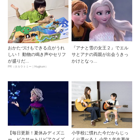
おかたづけもできる点がうれ
『アナと雪の女王２』でエル
しい！ 動物の鳴き声やセリフ
サとアナの両親が出会うきっ
が盛りだ...
かけとなっ...
PR（タカラトミー｜Hugkum）
【毎日更新！夏休みディズニ
小学校に慣れた今だからじっ
ー、ピクサートリビアクイズ
くり選べる！ 小学１年生夏休