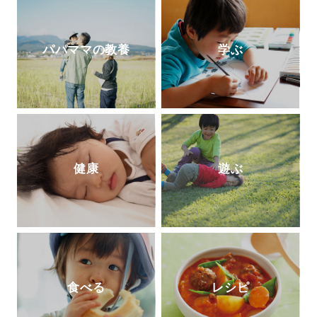
て！』（主婦の友社）、『10歳からのカラ
ダ・性・ココロのいろいろブック(
ほるぷ
出版)』が発売中。
公式ＨＰ
パパママの教養
学ぶ
健康
遊ぶ
食べる
レシピ