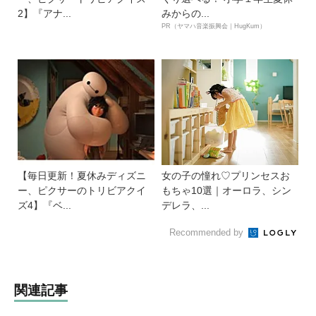
2】『アナ...
みからの...
PR（ヤマハ音楽振興会｜HugKum）
【毎日更新！夏休みディズニ
女の子の憧れ♡プリンセスお
ー、ピクサーのトリビアクイ
もちゃ10選｜オーロラ、シン
ズ4】『ベ...
デレラ、...
Recommended by
関連記事