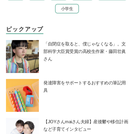
小学生
ピックアップ
「自閉症を取ると、僕じゃなくなる」。文
部科学大臣賞受賞の高校生作家・藤田壮眞
さん
発達障害をサポートするおすすめの筆記用
具
【JOYさんmaiさん夫婦】産後鬱や移住計画
など子育てインタビュー