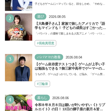
「ゲームの経験が受験勉強に役立った」そう考
子どもがゲームにハマっていると、顔をしかめ、「やめなさ
える背景とは
い！」という親御さんは多いでしょう。中学受験を控えて
い…
2
遊び
2026.08.05
【大島優子さん】家族で旅したアメリカで「語
学もマインドも！ 子どもの成長はすごかった」
声優をつとめた映画『パウ・パトロール ザ・ダ
「パウパト」の愛称で親しまれる人気アニメ「パウ・パトロ
イノ・ムービー』ではあきらめなければ何でも
ール」の劇場版シリーズ第3弾、映画『パウ・パトロール
できると子どもに知ってほしい
ザ…
#長南真理恵
3
パパママの教養
2026.08.04
【ゲーム依存度テストつき】ゲームが上手い子
は勉強もできる？御三家中高卒でゲーマーの医
師・阿部智史さんが教えるゲームしながら受験
うちの子、ゲームばっかりしている、と悩み、「ゲーム禁
で勝つためのメソッド
止」を宣言し、子どもとトラブルになる家庭は多いもの。で
も…
#三輪泉
4
暮らし
2026.08.06
令和８年８月８日は願いが叶いやすい《トリプ
ルエイト》の日！ 13日の獅子座の新月＆皆既