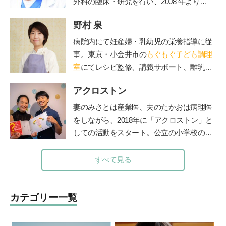
外科の臨床・研究を行い、2008 年より現
職。診療科目は内科、小児科、小児外科、
野村 泉
外科。保育園の園医、小・中学校の校医も
務める。
病院内にて妊産婦・乳幼児の栄養指導に従
事。東京・小金井市の
もぐもぐ子ども調理
室
にてレシピ監修、講義サポート、離乳
食・幼児食講座を担当。
アクロストン
妻のみさとは産業医、夫のたかおは病理医
をしながら、
2018
年に「アクロストン」と
しての活動をスタート。公立の小学校の授
業や企業主催のイベントなど、日本各地で
性にまつわるワークショップを行う。『３
すべて見る
～９歳ではじめるアクロストン式「赤ちゃ
んってどうやってできるの？」いま、子ど
もに伝えたい性のＱ＆Ａ』（主婦の友
カテゴリー一覧
社）、『思春期の性と恋愛 子どもたちの
頭の中がこんなことになっているなん