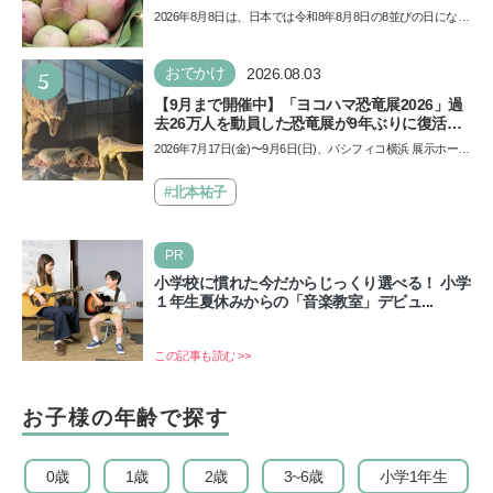
日食の影響にも注目
2026年8月8日は、日本では令和8年8月8日の8並びの日になり
ます。そしてこの日は、「ライオンズゲート」というとっ
て…
5
おでかけ
2026.08.03
【9月まで開催中】「ヨコハマ恐竜展2026」過
去26万人を動員した恐竜展が9年ぶりに復活！
夏休みのおでかけで楽しむポイントを完全ガイ
2026年7月17日(金)〜9月6日(日)、パシフィコ横浜 展示ホール
ド
Aにて「ヨコハマ恐竜展2026〜恐竜の食卓大図鑑〜」が開
催…
#北本祐子
PR
小学校に慣れた今だからじっくり選べる！ 小学
１年生夏休みからの「音楽教室」デビュ...
この記事も読む >>
お子様の年齢で探す
0歳
1歳
2歳
3~6歳
小学1年生