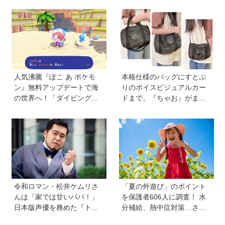
人気沸騰『ぽこ あ ポケモ
本格仕様のバッグにすとぷ
ン』無料アップデートで海
りのボイスビジュアルカー
の世界へ！「ダイビング」
ドまで。『ちゃお』がまた
や水中の街づくりが楽しめ
もややってくれました！
る追加コンテンツも登場
【『ちゃお』8月号ふろく】
令和ロマン・松井ケムリさ
「夏の外遊び」のポイント
んは「家では甘いパパ！」
を保護者606人に調査！ 水
日本版声優を務めた『ト
分補給、熱中症対策…さら
イ・ストーリー５』は「デ
に「猛暑ならではの遊びア