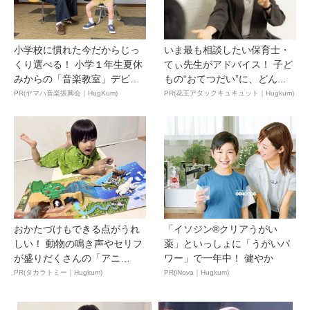
小学校に慣れた今だからじっ
いま最も相談したい保育士・
くり選べる！ 小学１年生夏休
てぃ先生がアドバイス！ 子ど
みからの「音楽教室」デビ
もの“おてつだい”に、どん...
ュ...
PR(ヤマハ音楽振興会｜HugKum)
PR(花王アタックキュキュット｜Hugkum)
おかたづけもできる点がうれ
「イソジン®クリアうがい
しい！ 動物の鳴き声やセリフ
薬」といっしょに「うがいパ
が盛りだくさんの「アニ
ワー」で一年中！ 健やか
ア ...
PR(タカラトミー｜Hugkum)
PR(iNova｜Hugkum)