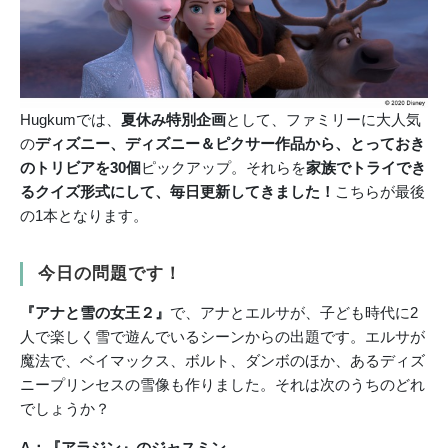
Hugkumでは、
夏休み特別企画
として、ファミリーに大人気
の
ディズニー、ディズニー＆ピクサー作品から、とっておき
のトリビアを30個
ピックアップ。それらを
家族でトライでき
るクイズ形式にして、毎日更新してきました！
こちらが最後
の1本となります。
今日の問題です！
『アナと雪の女王２』
で、アナとエルサが、子ども時代に2
人で楽しく雪で遊んでいるシーンからの出題です。エルサが
魔法で、ベイマックス、ボルト、ダンボのほか、あるディズ
ニープリンセスの雪像も作りました。それは次のうちのどれ
でしょうか？
A：『アラジン』のジャスミン