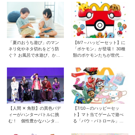
ジタル機器と子どもの関わ
イデア」も【HugKum総
り方に悩むパパママに観て
研】
ほしい。子どもが観ればお
もちゃへの気持ちが変わる
かも！？」
「夏のおうち遊び」のマン
【8/7～ハッピーセット】に
ネリ化やネタ切れをどう防
「ポケモン」が登場！ 30種
ぐ？ お風呂で水遊び、かき
類のポケモンたちが世代を
氷づくりなど…保護者606人
超えて勢ぞろい
に聞いたアイデアを紹介！
【HugKum総研】
【人間 ✕ 角獣】の異色バデ
【7/10～のハッピーセッ
ィーがハンターバトルに挑
ト】マト当てゲームで遊べ
む！ 個性豊かなハンター
る「パウ・パトロール」＆
が続々登場の「PROJECT
お店屋さんごっこができる
R.E.D.」第２弾『角醒(かく
「シナモロール」が登場！