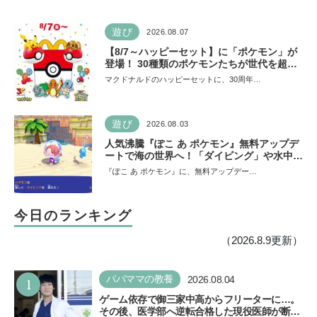
遊び
2026.08.07
【8/7～ハッピーセット】に「ポケモン」が
登場！ 30種類のポケモンたちが世代を超え
て勢ぞろい
マクドナルドのハッピーセットに、30周年…
遊び
2026.08.03
人気沸騰『ぽこ あ ポケモン』無料アップデ
ートで海の世界へ！「ダイビング」や水中の
街づくりが楽しめる追加コンテンツも登場
『ぽこ あ ポケモン』に、無料アップデー…
今日のランキング
（2026.8.9更新）
1
パパママの教養
2026.08.04
ゲーム依存で御三家中高からフリーターに…。
その後、医学部へ逆転合格した現役医師が断言