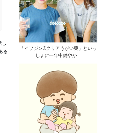
話し
「イソジン®クリアうがい薬」といっ
ある
しょに一年中健やか！