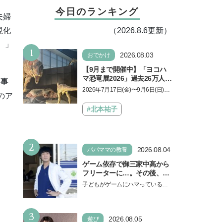
今日のランキング
夫婦
（2026.8.6更新）
視化
）」
1
2026.08.03
おでかけ
【9月まで開催中】「ヨコハ
マ恐竜展2026」過去26万人を
家事
動員した恐竜展が9年ぶりに
2026年7月17日(金)〜9月6日(日)、
のア
復活！ 夏休みのおでかけで楽
パシフィコ横浜 展示ホールAにて
しむポイントを完全ガイド
「ヨコハマ恐竜展2026〜恐竜の食
#北本祐子
卓大図鑑〜」が開催…
2
2026.08.04
パパママの教養
ゲーム依存で御三家中高から
フリーターに…。その後、医
学部へ逆転合格した現役医師
子どもがゲームにハマっている
が断言「ゲームの経験が受験
と、顔をしかめ、「やめなさ
勉強に役立った」そう考える
い！」という親御さんは多いでし
背景とは
3
ょう。中学受験を控えてい…
2026.08.05
遊び