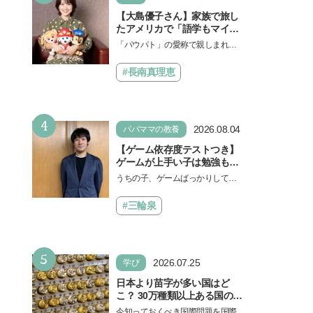
【大島優子さん】家族で旅し
たアメリカで「語学もマイン
ドも！ 子どもの成長はすごか
「パウパト」の愛称で親しまれる
った」声優をつとめた映画
人気アニメ「パウ・パトロール」
『パウ・パトロール ザ・ダイ
の劇場版シリーズ第3弾、映画『パ
#長南真理恵
ノ・ムービー』ではあきらめ
ウ・パトロール ザ…
なければ何でもできると子ど
もに知ってほしい
4
2026.08.04
パパママの教養
【ゲーム依存度テストつき】
ゲームが上手い子は勉強もで
きる？御三家中高卒でゲーマ
うちの子、ゲームばっかりしてい
ーの医師・阿部智史さんが教
る、と悩み、「ゲーム禁止」を宣
えるゲームしながら受験で勝
言し、子どもとトラブルになる家
#三輪泉
つためのメソッド
庭は多いもの。でも…
5
2026.07.25
学び
日本より苗字が多い国はど
こ？ 30万種類以上ある国の理
由とは【親子で語る国際問
今知っておくべき国際問題を国際政