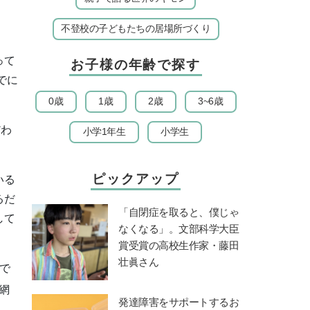
不登校の子どもたちの居場所づくり
って
お子様の年齢で探す
でに
0歳
1歳
2歳
3~6歳
だわ
小学1年生
小学生
ピックアップ
いる
るだ
「自閉症を取ると、僕じゃ
して
なくなる」。文部科学大臣
賞受賞の高校生作家・藤田
壮眞さん
で
網
発達障害をサポートするお