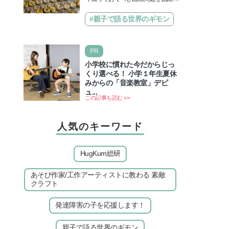
題】
治先生が分かりやすく解説してくれ
る「親子で語る国際問題」。今回
#親子で語る世界のギモン
は、苗字の種類…
PR
小学校に慣れた今だからじっ
くり選べる！ 小学１年生夏休
みからの「音楽教室」デビ
ュ...
この記事も読む >>
人気のキーワード
HugKum総研
あそび作家/工作アーティストに教わる 素敵
クラフト
発達障害の子を応援します！
親子で語る世界のギモン