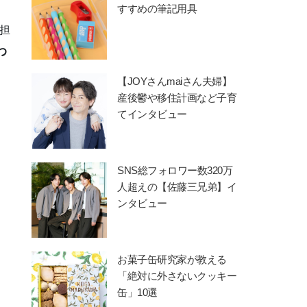
すすめの筆記用具
担
わ
【JOYさんmaiさん夫婦】
産後鬱や移住計画など子育
てインタビュー
SNS総フォロワー数320万
人超えの【佐藤三兄弟】イ
ンタビュー
お菓子缶研究家が教える
「絶対に外さないクッキー
缶」10選