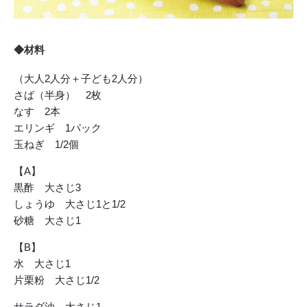
◆材料
（大人2人分＋子ども2人分）
さば（半身） 2枚
なす 2本
エリンギ 1パック
玉ねぎ 1/2個
【A】
黒酢 大さじ3
しょうゆ 大さじ1と1/2
砂糖 大さじ1
【B】
水 大さじ1
片栗粉 大さじ1/2
サラダ油 大さじ1