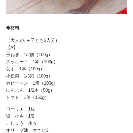
◆材料
（大人2人＋子ども2人分）
【A】
玉ねぎ 1/2個（100g）
ズッキーニ 1本（100g）
なす 1本（100g）
小松菜 1/3束（100g）
赤ピーマン 1個（100g）
にんじん 1/2本（50g）
トマト 1個（150g）
ローリエ 1枚
塩 小さじ1/2
こしょう 少々
オリーブ油 大さじ3