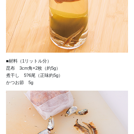
■材料（1リットル分）
昆布 3cm角×2枚（約5g）
煮干し 5?6尾（正味約5g）
かつお節 5g