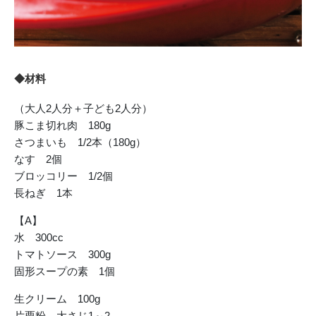
◆材料
（大人2人分＋子ども2人分）
豚こま切れ肉 180g
さつまいも 1/2本（180g）
なす 2個
ブロッコリー 1/2個
長ねぎ 1本
【A】
水 300cc
トマトソース 300g
固形スープの素 1個
生クリーム 100g
片栗粉 大さじ1～2