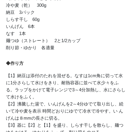
冷や麦（乾） 300g
納豆 3パック
しらす干し 60g
いんげん 6本
なす 1本
麺つゆ（ストレート） 2と1/2カップ
削り節・ゆかり 各適量
◆作り方
【1】納豆は添付のたれを混ぜる。なすは1cm角に切って水
に1分さらして水けをきり、耐熱容器に並べて水少々をふ
る。ラップをかけて電子レンジで3～4分加熱し、水にさらし
て水けをふく。
【2】沸騰した湯で、いんげんを2～4分ゆでて取り出し、続
いて冷や麦を表示 時間どおりにゆでて冷水で冷やす。い ん
げんは８mmの長さに切る。
【3】器に【2】と【1】を盛り、しらす干しを散らし、麺つ