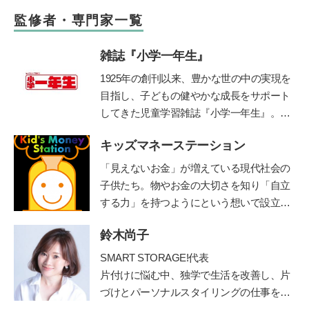
監修者・専門家一覧
雑誌『小学一年生』
1925年の創刊以来、豊かな世の中の実現を
目指し、子どもの健やかな成長をサポート
してきた児童学習雑誌『小学一年生』。コ
ンセプトは「未来をつくる“好き”を育
キッズマネーステーション
む」。毎号、各界の第一線で活躍する有識
者・クリエイターに関わっていただき、子
「見えないお金」が増えている現代社会の
ども達各々が自身の無限の可能性に気づ
子供たち。物やお金の大切さを知り「自立
き、各々の才能を伸ばすきっかけとなる誌
する力」を持つようにという想いで設立。
面作りを心掛けています。時代に即した上
全国に約160名在籍する認定講師が自治体
質な知育学習記事・付録を掲載していま
鈴木尚子
や学校などを中心に、お金教育・キャリア
す。
教育の授業や講演を行う。2018年までに11
SMART STORAGE!代表
00件以上の講座実績を持つ。
http://www.1ki
片付けに悩む中、独学で生活を改善し、片
nsenkyouiku.com/
づけとパーソナルスタイリングの仕事を開