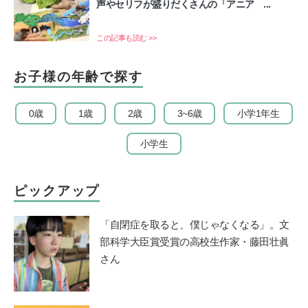
声やセリフが盛りだくさんの「アニア ...
この記事も読む >>
お子様の年齢で探す
0歳
1歳
2歳
3~6歳
小学1年生
小学生
ピックアップ
「自閉症を取ると、僕じゃなくなる」。文
部科学大臣賞受賞の高校生作家・藤田壮眞
さん