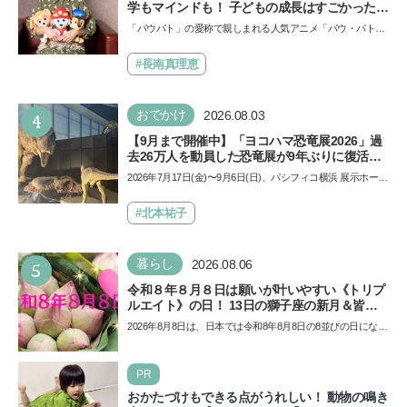
学もマインドも！ 子どもの成長はすごかった」
声優をつとめた映画『パウ・パトロール ザ・ダ
「パウパト」の愛称で親しまれる人気アニメ「パウ・パトロ
イノ・ムービー』ではあきらめなければ何でも
ール」の劇場版シリーズ第3弾、映画『パウ・パトロール
できると子どもに知ってほしい
ザ…
#長南真理恵
4
おでかけ
2026.08.03
【9月まで開催中】「ヨコハマ恐竜展2026」過
去26万人を動員した恐竜展が9年ぶりに復活！
夏休みのおでかけで楽しむポイントを完全ガイ
2026年7月17日(金)〜9月6日(日)、パシフィコ横浜 展示ホール
ド
Aにて「ヨコハマ恐竜展2026〜恐竜の食卓大図鑑〜」が開
催…
#北本祐子
5
暮らし
2026.08.06
令和８年８月８日は願いが叶いやすい《トリプ
ルエイト》の日！ 13日の獅子座の新月＆皆既
日食の影響にも注目
2026年8月8日は、日本では令和8年8月8日の8並びの日になり
ます。そしてこの日は、「ライオンズゲート」というとっ
て…
PR
おかたづけもできる点がうれしい！ 動物の鳴き