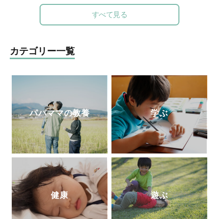
始。
メソッドを公開したブログが人気を呼びパ
すべて見る
ワーブロガーに。
2011 年にSMART STORAGE！を創業し、
現在は株式会社となる。日本初のクローゼ
カテゴリー一覧
ットオーガナイザー認定講師として人材育
成にも携わっている。
また、義母を看取った経験をもとに、人生
折り返し地点からのライフマネジメント術
AgeWellLiving を立ち上げ、活動の場を広げ
パパママの教養
学ぶ
ている）
公式ホームページ
ブログ 「SMART STORAGE!」
健康
遊ぶ