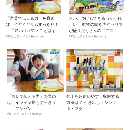
「言葉で伝える力」を育め
おかたづけもできる点がうれ
ば、イヤイヤ期もすっきり！
しい！ 動物の鳴き声やセリフ
「アンパンマン ことばずか
が盛りだくさんの「アニ
ん...
ア ...
PR(セガフェイブ｜HugKum)
PR(タカラトミー｜Hugkum)
「言葉で伝える力」を育め
包丁を超使いやすく収納する
ば、イヤイヤ期もすっきり！
方法は？ 引き出し・シンク
「アンパン...
下・マグ...
PR（セガフェイブ｜HugKum）