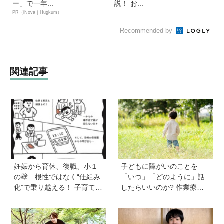
ー」で一年...
説！ お...
PR（iNova｜Hugkum）
Recommended by
関連記事
妊娠から育休、復職、小１
子どもに障がいのことを
の壁…根性ではなく“仕組み
「いつ」「どのように」話
化”で乗り越える！ 子育ても
したらいいのか? 作業療法
仕事も大切な「働く親」が
士のクロカワナオキさんが
知っておきたいサバイバル
当時小学生の息子に伝えた
戦略
こと