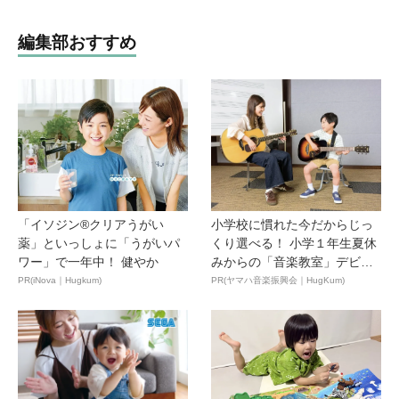
編集部おすすめ
「イソジン®クリアうがい
小学校に慣れた今だからじっ
薬」といっしょに「うがいパ
くり選べる！ 小学１年生夏休
ワー」で一年中！ 健やか
みからの「音楽教室」デビ
ュ...
PR(iNova｜Hugkum)
PR(ヤマハ音楽振興会｜HugKum)