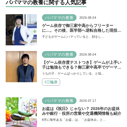
パパママの教養に関する人気記事
パパママの教養
2026.08.04
ゲーム依存で御三家中高からフリーター
に…。その後、医学部へ逆転合格した現役医
師が断言「ゲームの経験が受験勉強に役立っ
子どもがゲームにハマっていると、顔をし…
た」そう考える背景とは
パパママの教養
2026.08.04
【ゲーム依存度テストつき】ゲームが上手い
子は勉強もできる？御三家中高卒でゲーマー
の医師・阿部智史さんが教えるゲームしなが
うちの子、ゲームばっかりしている、と悩…
ら受験で勝つためのメソッド
#三輪泉
パパママの教養
2026.07.17
お盆は《祝日》じゃない？ 2026年のお盆休
みや銀行・役所の営業や交通機関情報も紹介
8月に毎年ある「お盆」は、「お盆休み」と…