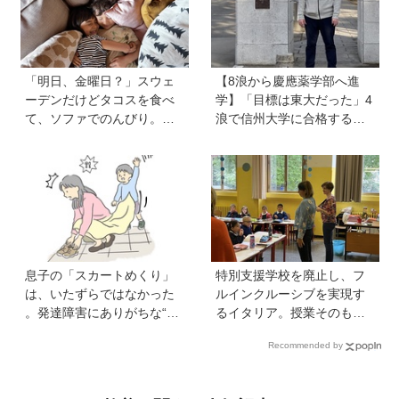
「明日、金曜日？」スウェ
【8浪から慶應薬学部へ進
ーデンだけどタコスを食べ
学】「目標は東大だった」4
て、ソファでのんびり。小
浪で信州大学に合格するも1
さな楽しみを待つ週末時間
年で退学。学歴を追い続け
【北欧パパと日本で子育てv
た理由、今思うことは「学
ol.23】
歴は人の一部にしかすぎな
い」《慶應生よしださん｜
後編》
息子の「スカートめくり」
特別支援学校を廃止し、フ
は、いたずらではなかった
ルインクルーシブを実現す
。発達障害にありがちな“誤
るイタリア。授業そのもの
学習”のしくみ【療育アドバ
を、多様な子どもが参加し
Recommended by
イザーが解説】
やすい形に【言語聴覚士 原
先生が伝える世界のインク
ルーシブ教育】