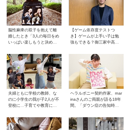
脳性麻痺の双子を抱えて離
【ゲーム依存度テストつ
婚したとき「3人の毎日をめ
き】ゲームが上手い子は勉
いっぱい楽しもうと決め
強もできる？御三家中高卒
た！」母の関本里絵さんに
でゲーマーの医師・阿部智
訊く子どもの人生の輝かせ
史さんが教えるゲームしな
方
がら受験で勝つためのメソ
ッド
夫婦ともに学校の教師、な
ヘラルボニー契約作家、mar
のに小学生の我が子2人が不
inaさんのご両親が語る18年
登校に…子育てや教育に悩
間。「ダウン症の告知時は
むうち、熱血教師パパが
目の前が真っ暗に」それで
「退職しよう」と決意する
も前に進めた理由は…？ 古
まで
代・宇宙文字のような《mar
ina-moji》が人気！