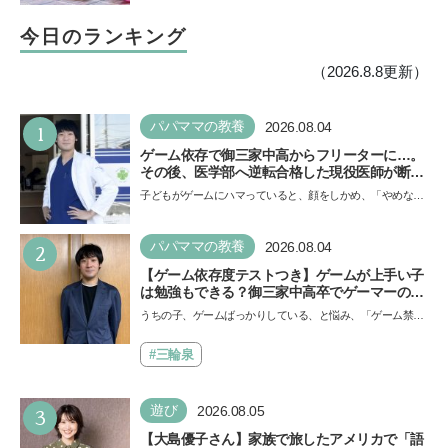
今日のランキング
（2026.8.8更新）
1
パパママの教養
2026.08.04
ゲーム依存で御三家中高からフリーターに…。
その後、医学部へ逆転合格した現役医師が断言
「ゲームの経験が受験勉強に役立った」そう考
子どもがゲームにハマっていると、顔をしかめ、「やめなさ
える背景とは
い！」という親御さんは多いでしょう。中学受験を控えて
い…
2
パパママの教養
2026.08.04
【ゲーム依存度テストつき】ゲームが上手い子
は勉強もできる？御三家中高卒でゲーマーの医
師・阿部智史さんが教えるゲームしながら受験
うちの子、ゲームばっかりしている、と悩み、「ゲーム禁
で勝つためのメソッド
止」を宣言し、子どもとトラブルになる家庭は多いもの。で
も…
#三輪泉
3
遊び
2026.08.05
【大島優子さん】家族で旅したアメリカで「語