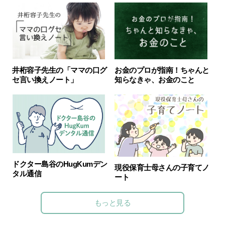
井桁容子先生の「ママの口グ
お金のプロが指南！ちゃんと
セ言い換えノート」
知らなきゃ、お金のこと
ドクター島谷のHugKumデン
現役保育士母さんの子育てノ
タル通信
ート
もっと見る