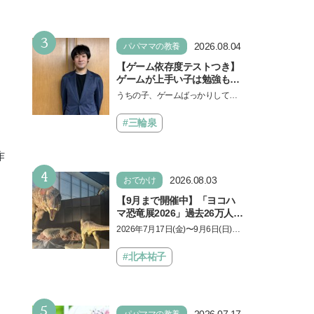
なければ何でもできると子ど
もに知ってほしい
3
2026.08.04
パパママの教養
【ゲーム依存度テストつき】
ゲームが上手い子は勉強もで
きる？御三家中高卒でゲーマ
うちの子、ゲームばっかりしてい
ーの医師・阿部智史さんが教
る、と悩み、「ゲーム禁止」を宣
えるゲームしながら受験で勝
言し、子どもとトラブルになる家
#三輪泉
つためのメソッド
庭は多いもの。でも…
作
4
2026.08.03
おでかけ
【9月まで開催中】「ヨコハ
マ恐竜展2026」過去26万人を
動員した恐竜展が9年ぶりに
2026年7月17日(金)〜9月6日(日)、
復活！ 夏休みのおでかけで楽
パシフィコ横浜 展示ホールAにて
しむポイントを完全ガイド
「ヨコハマ恐竜展2026〜恐竜の食
#北本祐子
卓大図鑑〜」が開催…
5
2026.07.17
パパママの教養