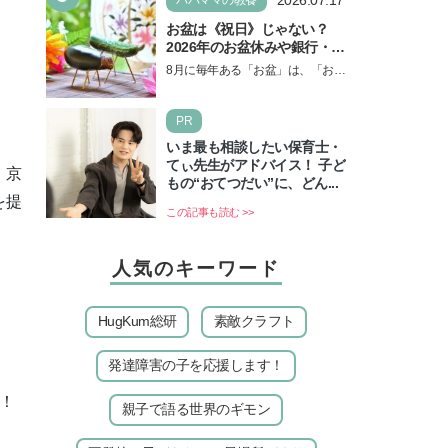
お盆は《祝日》じゃない？
2026年のお盆休みや銀行・役
所の営業や交通機関情報も紹
8月に毎年ある「お盆」は、「お盆
介
休み」と言われるのに祝日ではな
いのでしょうか？ 当記事では、ま
PR
ずは2026年のお盆…
いま最も相談したい保育士・
てぃ先生がアドバイス！ 子ど
。京
もの“おてつだい”に、どん...
を提
この記事も読む >>
人気のキーワード
HugKum総研
素敵クラフト
発達障害の子を応援します！
！
親子で語る世界のギモン