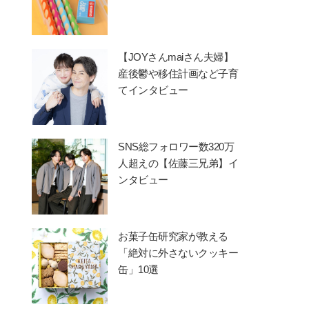
【JOYさんmaiさん夫婦】
産後鬱や移住計画など子育
てインタビュー
SNS総フォロワー数320万
人超えの【佐藤三兄弟】イ
ンタビュー
お菓子缶研究家が教える
「絶対に外さないクッキー
缶」10選