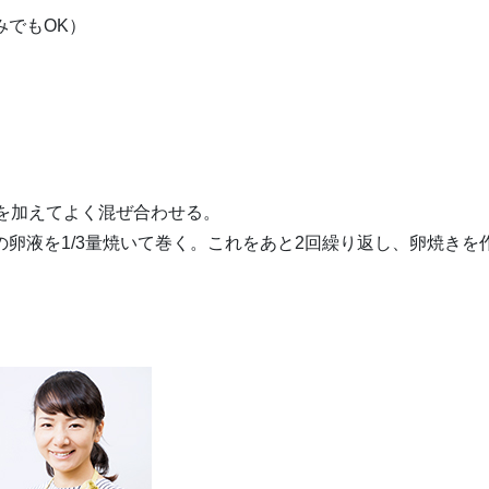
みでもOK）
を加えてよく混ぜ合わせる。
の卵液を1/3量焼いて巻く。これをあと2回繰り返し、卵焼きを