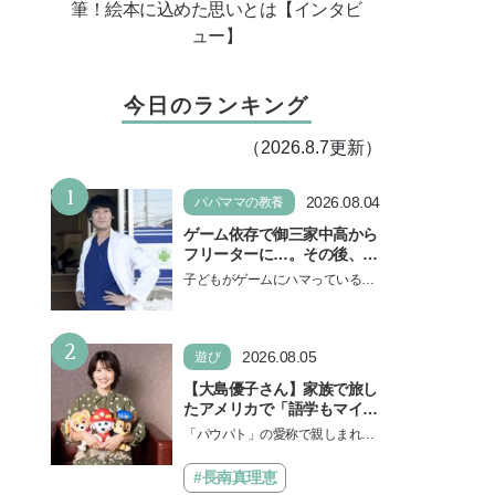
筆！絵本に込めた思いとは【インタビ
ュー】
今日のランキング
（2026.8.7更新）
1
2026.08.04
パパママの教養
ゲーム依存で御三家中高から
フリーターに…。その後、医
学部へ逆転合格した現役医師
子どもがゲームにハマっている
が断言「ゲームの経験が受験
と、顔をしかめ、「やめなさ
勉強に役立った」そう考える
い！」という親御さんは多いでし
背景とは
2
ょう。中学受験を控えてい…
2026.08.05
遊び
【大島優子さん】家族で旅し
たアメリカで「語学もマイン
ドも！ 子どもの成長はすごか
「パウパト」の愛称で親しまれる
った」声優をつとめた映画
人気アニメ「パウ・パトロール」
『パウ・パトロール ザ・ダイ
の劇場版シリーズ第3弾、映画『パ
#長南真理恵
ノ・ムービー』ではあきらめ
ウ・パトロール ザ…