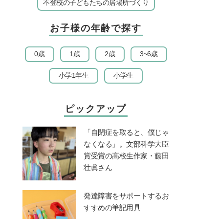
不登校の子どもたちの居場所づくり
お子様の年齢で探す
0歳
1歳
2歳
3~6歳
小学1年生
小学生
ピックアップ
「自閉症を取ると、僕じゃ
なくなる」。文部科学大臣
賞受賞の高校生作家・藤田
壮眞さん
発達障害をサポートするお
すすめの筆記用具