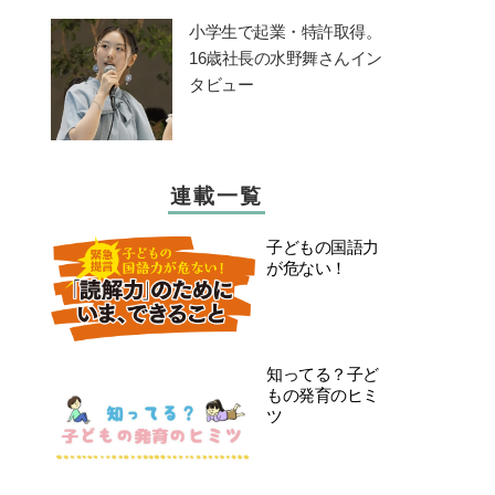
小学生で起業・特許取得。
16歳社長の水野舞さんイン
タビュー
連載一覧
子どもの国語力
が危ない！
知ってる？子ど
もの発育のヒミ
ツ