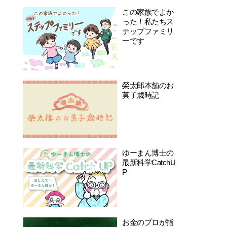
この家族でよか
った！私たちス
テップファミリ
ーです
榮太郎本舗のお
菓子歳時記
ゆーまん博士の
最新科学CatchU
P
お金のプロが指