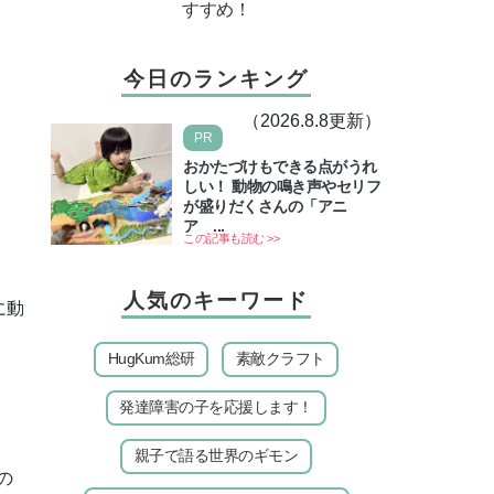
すすめ！
今日のランキング
（2026.8.8更新）
PR
おかたづけもできる点がうれ
しい！ 動物の鳴き声やセリフ
が盛りだくさんの「アニ
ア ...
この記事も読む >>
人気のキーワード
に動
HugKum総研
素敵クラフト
発達障害の子を応援します！
親子で語る世界のギモン
の