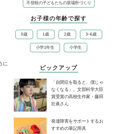
不登校の子どもたちの居場所づくり
お子様の年齢で探す
0歳
1歳
2歳
3~6歳
小学1年生
小学生
うに
ピックアップ
「自閉症を取ると、僕じゃ
なくなる」。文部科学大臣
賞受賞の高校生作家・藤田
壮眞さん
発達障害をサポートするお
すすめの筆記用具