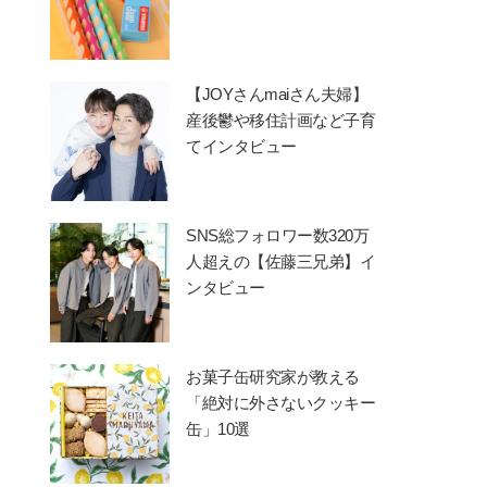
【JOYさんmaiさん夫婦】
産後鬱や移住計画など子育
てインタビュー
SNS総フォロワー数320万
人超えの【佐藤三兄弟】イ
ンタビュー
お菓子缶研究家が教える
「絶対に外さないクッキー
缶」10選