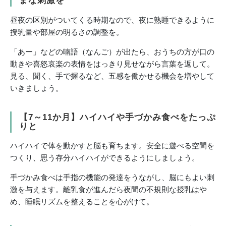
まな刺激を
昼夜の区別がついてくる時期なので、夜に熟睡できるように
授乳量や部屋の明るさの調整を。
「あー」などの喃語（なんご）が出たら、おうちの方が口の
動きや喜怒哀楽の表情をはっきり見せながら言葉を返して。
見る、聞く、手で握るなど、五感を働かせる機会を増やして
いきましょう。
【7～11か月】ハイハイや手づかみ食べをたっぷ
りと
ハイハイで体を動かすと脳も育ちます。安全に遊べる空間を
つくり、思う存分ハイハイができるようにしましょう。
手づかみ食べは手指の機能の発達をうながし、脳にもよい刺
激を与えます。離乳食が進んだら夜間の不規則な授乳はや
め、睡眠リズムを整えることを心がけて。