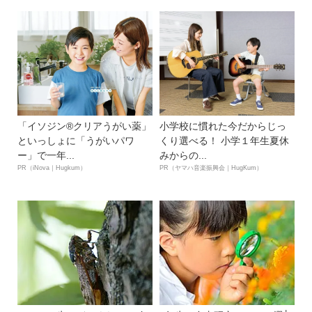
「イソジン®クリアうがい薬」
小学校に慣れた今だからじっ
といっしょに「うがいパワ
くり選べる！ 小学１年生夏休
ー」で一年...
みからの...
PR（iNova｜Hugkum）
PR（ヤマハ音楽振興会｜HugKum）