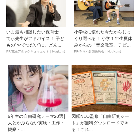
いま最も相談したい保育士・
小学校に慣れた今だからじっ
てぃ先生がアドバイス！ 子ど
くり選べる！ 小学１年生夏休
もの“おてつだい”に、どん...
みからの「音楽教室」デビ
ュ...
PR(花王アタックキュキュット｜Hugkum)
PR(ヤマハ音楽振興会｜HugKum)
5年生の自由研究テーマ20選│
図鑑NEO監修「自由研究シー
人とかぶらない実験・工作・
ト」が無料ダウンロードでき
観察・...
る！これ...