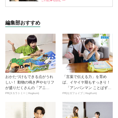
この記事も読む >>
編集部おすすめ
おかたづけもできる点がうれ
「言葉で伝える力」を育め
しい！ 動物の鳴き声やセリフ
ば、イヤイヤ期もすっきり！
が盛りだくさんの「アニ
「アンパンマン ことばずか
ア ...
ん...
PR(タカラトミー｜Hugkum)
PR(セガフェイブ｜HugKum)