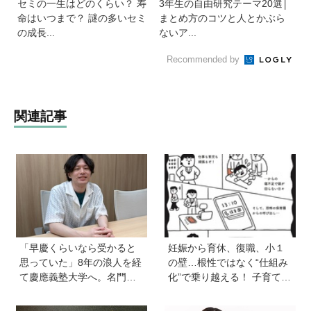
セミの一生はどのくらい？ 寿
3年生の自由研究テーマ20選│
命はいつまで？ 謎の多いセミ
まとめ方のコツと人とかぶら
の成長...
ないア...
Recommended by
関連記事
「早慶くらいなら受かると
妊娠から育休、復職、小１
思っていた」8年の浪人を経
の壁…根性ではなく“仕組み
て慶應義塾大学へ。名門・
化”で乗り越える！ 子育ても
巣鴨高校を高3で退学…中学
仕事も大切な「働く親」が
受験の反動からゲーム依存
知っておきたいサバイバル