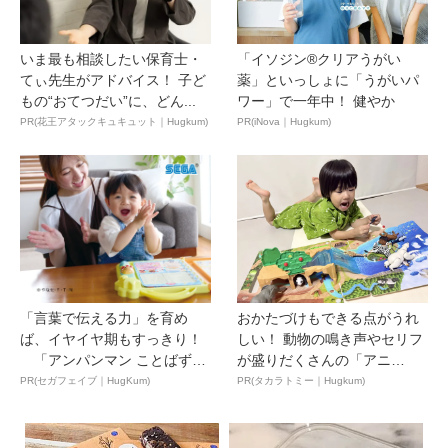
いま最も相談したい保育士・
「イソジン®クリアうがい
てぃ先生がアドバイス！ 子ど
薬」といっしょに「うがいパ
もの“おてつだい”に、どん...
ワー」で一年中！ 健やか
PR(花王アタックキュキュット｜Hugkum)
PR(iNova｜Hugkum)
「言葉で伝える力」を育め
おかたづけもできる点がうれ
ば、イヤイヤ期もすっきり！
しい！ 動物の鳴き声やセリフ
「アンパンマン ことばずか
が盛りだくさんの「アニ
ん...
ア ...
PR(セガフェイブ｜HugKum)
PR(タカラトミー｜Hugkum)